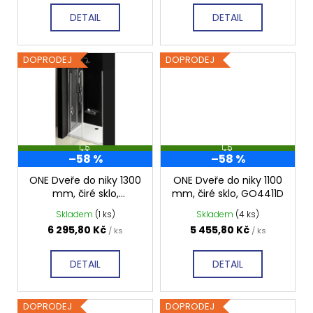
t
DETAIL
DETAIL
ů
DOPRODEJ
DOPRODEJ
Z
Z
–58 %
–58 %
D
D
A
A
R
R
ONE Dveře do niky 1300
ONE Dveře do niky 1100
M
M
mm, čiré sklo,
mm, čiré sklo, GO4411D
A
A
GO4413D
Skladem
(1 ks)
Skladem
(4 ks)
6 295,80 Kč
5 455,80 Kč
/ ks
/ ks
DETAIL
DETAIL
DOPRODEJ
DOPRODEJ