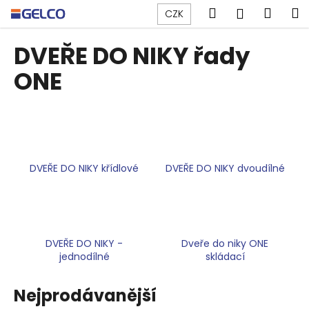
K
Přejít
Hledat
Náku
M
Přihlášen
CZK
na
o
obsah
Zpět
Zpět
košík
š
DVEŘE DO NIKY řady
í
C
ONE
k
o
p
o
t
ř
DVEŘE DO NIKY křídlové
DVEŘE DO NIKY dvoudílné
e
b
u
j
DVEŘE DO NIKY -
Dveře do niky ONE
e
jednodílné
skládací
t
e
Nejprodávanější
n