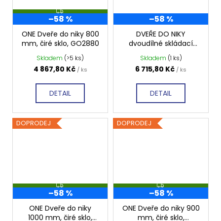
Z
–58 %
–58 %
D
A
R
ONE Dveře do niky 800
DVEŘE DO NIKY
M
mm, čiré sklo, GO2880
dvoudílné skládací
A
GO7990R
Skladem
(>5 ks)
Skladem
(1 ks)
4 867,80 Kč
6 715,80 Kč
/ ks
/ ks
DETAIL
DETAIL
DOPRODEJ
DOPRODEJ
Z
Z
–58 %
–58 %
D
D
A
A
R
R
ONE Dveře do niky
ONE Dveře do niky 900
M
M
1000 mm, čiré sklo,
mm, čiré sklo,
A
A