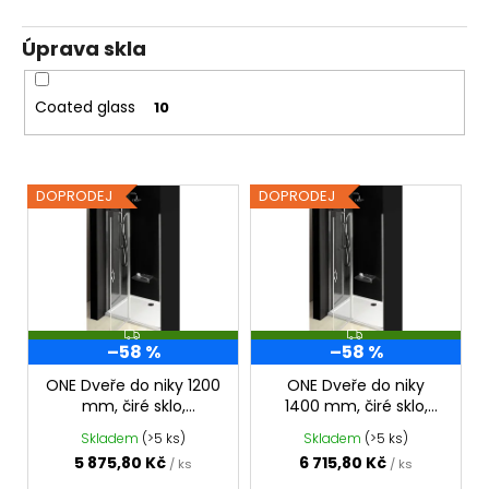
Úprava skla
Coated glass
10
V
DOPRODEJ
DOPRODEJ
ý
p
i
s
p
Z
Z
–58 %
–58 %
D
D
r
A
A
R
R
o
ONE Dveře do niky 1200
ONE Dveře do niky
M
M
mm, čiré sklo,
1400 mm, čiré sklo,
d
A
A
GO4412D
GO4414D
Skladem
(>5 ks)
Skladem
(>5 ks)
u
5 875,80 Kč
6 715,80 Kč
/ ks
/ ks
k