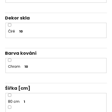
Kč
Dekor skla
Čiré
10
Barva kování
Chrom
10
Šířka [cm]
80 cm
1