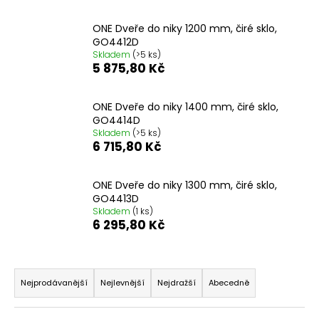
a
ONE Dveře do niky 1200 mm, čiré sklo,
j
GO4412D
í
Skladem
(>5 ks)
5 875,80 Kč
t
?
ONE Dveře do niky 1400 mm, čiré sklo,
GO4414D
Skladem
(>5 ks)
6 715,80 Kč
HLEDAT
ONE Dveře do niky 1300 mm, čiré sklo,
GO4413D
Skladem
(1 ks)
6 295,80 Kč
D
o
p
Ř
o
a
Nejprodávanější
Nejlevnější
Nejdražší
Abecedně
r
z
u