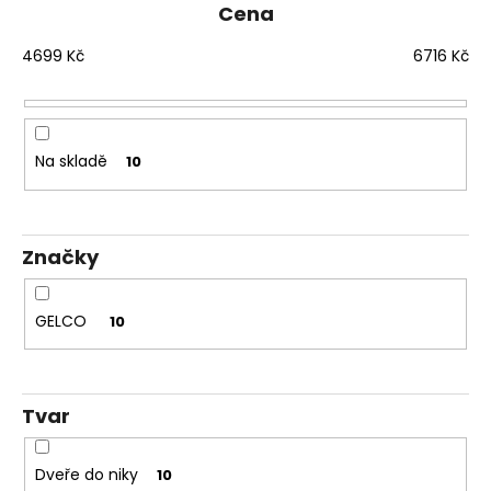
e
č
Cena
u
n
j
í
4699
Kč
6716
Kč
e
p
m
r
e
o
Na skladě
10
d
DRAGON
u
SPRCHOVÉ
DVEŘE
k
DO
Značky
t
NIKY
1200
ů
MM,
ČIRÉ
GELCO
10
SKLO,
GD4612
12
080
Tvar
Kč
Původně:
15
Dveře do niky
10
100