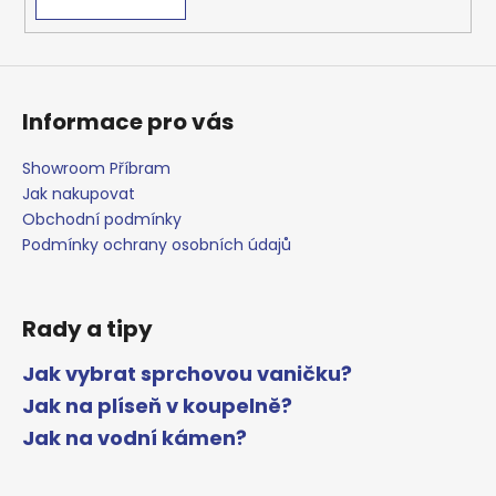
v
ý
p
i
s
Informace pro vás
u
Showroom Příbram
Jak nakupovat
Obchodní podmínky
Podmínky ochrany osobních údajů
Rady a tipy
Jak vybrat sprchovou vaničku?
Jak na plíseň v koupelně?
Jak na vodní kámen?