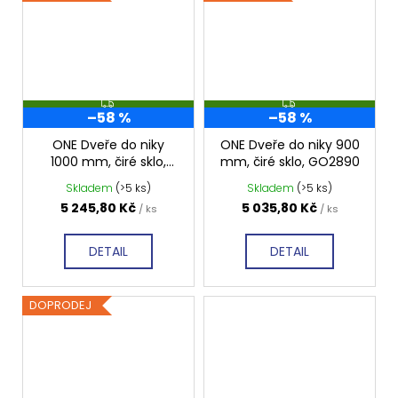
Z
Z
–58 %
–58 %
D
D
A
A
R
R
ONE Dveře do niky
ONE Dveře do niky 900
M
M
1000 mm, čiré sklo,
mm, čiré sklo, GO2890
A
A
GO2810
Skladem
(>5 ks)
Skladem
(>5 ks)
5 245,80 Kč
5 035,80 Kč
/ ks
/ ks
DETAIL
DETAIL
DOPRODEJ