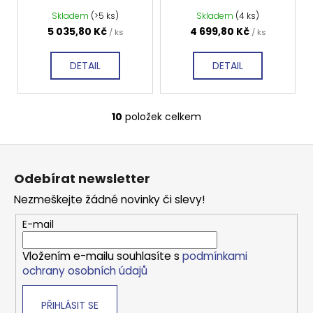
GO4410D
GO4490D
Skladem
(>5 ks)
Skladem
(4 ks)
5 035,80 Kč
4 699,80 Kč
/ ks
/ ks
DETAIL
DETAIL
10
položek celkem
O
v
Z
l
á
á
Odebírat newsletter
d
p
a
Nezmeškejte žádné novinky či slevy!
a
c
t
E-mail
í
í
p
Vložením e-mailu souhlasíte s
podmínkami
r
ochrany osobních údajů
v
k
PŘIHLÁSIT SE
y