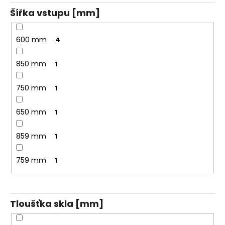
Šířka vstupu [mm]
600 mm
4
850 mm
1
750 mm
1
650 mm
1
859 mm
1
759 mm
1
Tloušťka skla [mm]