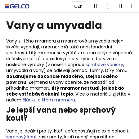
K
Přejít
Hledat
Náku
M
Přihlášen
CZK
na
o
obsah
Zpět
Zpět
košík
š
Vany a umyvadla
í
C
k
o
Vany z litého mramoru a mramorová umyvadla nejen
skvěle vypadají, mramor má také nadstandardní
p
vlastnosti. Litý mramor se vyrábí z mikromletých vápenců,
o
sklářských písků, epoxidových pryskyřic a barviva a
t
následné výrobky (v našem případě
sprchové vaničky
,
umyvadla a vany) se odlévají pomocí formy. Díky tomu
ř
dosahujeme dokonale hladkého, stejnorodého
e
povrchu
. Zejména u vany oceníte, že narozdíl od
přírodního mramoru
litý mramor nestudí, jelikož do
b
sebe vstřebává okolní teplo
. Více o materiálu zjistíte v
u
našem
článku o litém mramoru
.
j
Je lepší vana nebo sprchový
e
kout?
t
e
Vana je ideální pro ty, kteří upřednostňují relax a pohodlí,
n
sprchový kout
zase pro ty, kteří nedají dopustit na