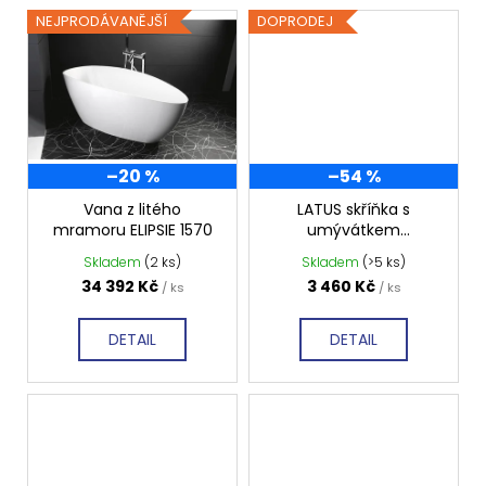
NEJPRODÁVANĚJŠÍ
DOPRODEJ
–20 %
–54 %
Vana z litého
LATUS skříňka s
mramoru ELIPSIE 1570
umývátkem
450x500x230 mm
Skladem
(2 ks)
Skladem
(>5 ks)
34 392 Kč
3 460 Kč
/ ks
/ ks
DETAIL
DETAIL