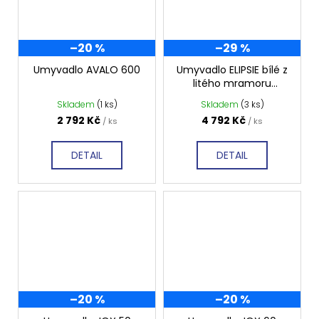
–20 %
–29 %
Umyvadlo AVALO 600
Umyvadlo ELIPSIE bílé z
litého mramoru
GUE600C
Skladem
(1 ks)
Skladem
(3 ks)
2 792 Kč
4 792 Kč
/ ks
/ ks
DETAIL
DETAIL
–20 %
–20 %