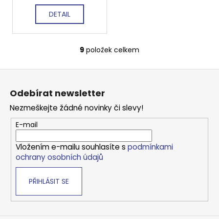
DETAIL
9
položek celkem
O
v
Z
l
á
á
Odebírat newsletter
d
p
a
Nezmeškejte žádné novinky či slevy!
a
c
t
E-mail
í
í
p
Vložením e-mailu souhlasíte s
podmínkami
r
ochrany osobních údajů
v
k
PŘIHLÁSIT SE
y
v
ý
p