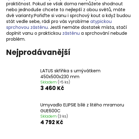
praktičnost. Pokud se však doma nemůžete shodnout
a
nebo jednoduše chcete to nejlepší z obou světů, máte
j
dvě varianty:Pořiďte si vanu i sprchový kout a když budou
stát vedle sebe, rádi pro vás vyrobíme
atypickou
í
sprchovou zástěnu
. Jestli nemáte dostatek místa, stačí
t
doplnit vanu o praktickou
zástěnu
a sprchování nebude
?
problém.
Nejprodávanější
LATUS skříňka s umývátkem
HLEDAT
450x500x230 mm
Skladem
(>5 ks)
3 460 Kč
D
o
Umyvadlo ELIPSIE bílé z litého mramoru
GUE600C
p
Skladem
(3 ks)
o
4 792 Kč
r
u