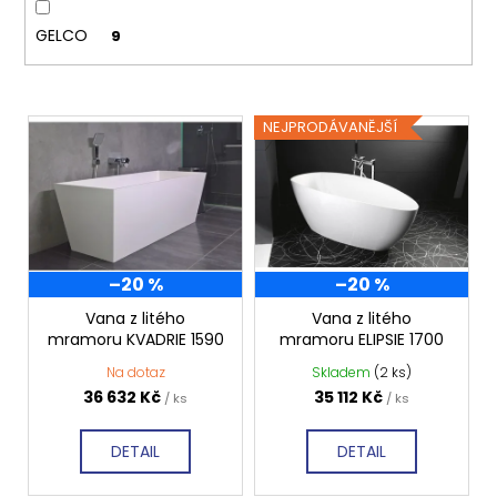
ů
Kč
GELCO
9
V
NEJPRODÁVANĚJŠÍ
ý
p
i
s
p
–20 %
–20 %
r
o
Vana z litého
Vana z litého
mramoru KVADRIE 1590
mramoru ELIPSIE 1700
d
Na dotaz
Skladem
(2 ks)
u
36 632 Kč
35 112 Kč
/ ks
/ ks
k
t
DETAIL
DETAIL
ů