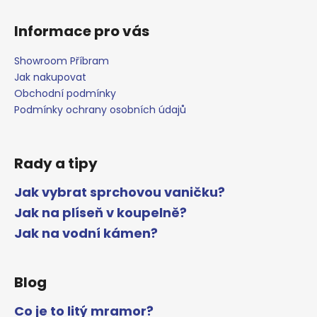
i
s
Informace pro vás
u
Showroom Příbram
Jak nakupovat
Obchodní podmínky
Podmínky ochrany osobních údajů
Rady a tipy
Jak vybrat sprchovou vaničku?
Jak na plíseň v koupelně?
Jak na vodní kámen?
Blog
Co je to litý mramor?