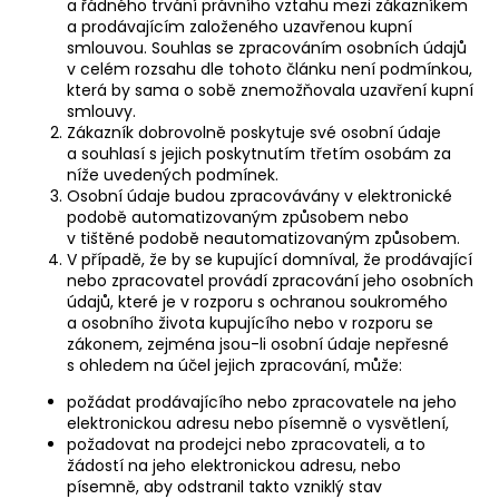
a řádného trvání právního vztahu mezi zákazníkem
a prodávajícím založeného uzavřenou kupní
smlouvou. Souhlas se zpracováním osobních údajů
v celém rozsahu dle tohoto článku není podmínkou,
která by sama o sobě znemožňovala uzavření kupní
smlouvy.
Zákazník dobrovolně poskytuje své osobní údaje
a souhlasí s jejich poskytnutím třetím osobám za
níže uvedených podmínek.
Osobní údaje budou zpracovávány v elektronické
podobě automatizovaným způsobem nebo
v tištěné podobě neautomatizovaným způsobem.
V případě, že by se kupující domníval, že prodávající
nebo zpracovatel provádí zpracování jeho osobních
údajů, které je v rozporu s ochranou soukromého
a osobního života kupujícího nebo v rozporu se
zákonem, zejména jsou-li osobní údaje nepřesné
s ohledem na účel jejich zpracování, může:
požádat prodávajícího nebo zpracovatele na jeho
elektronickou adresu nebo písemně o vysvětlení,
požadovat na prodejci nebo zpracovateli, a to
žádostí na jeho elektronickou adresu, nebo
písemně, aby odstranil takto vzniklý stav