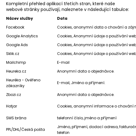
Kč
Kompletní přehled aplikací třetích stran, které naše
webové stránky používají, naleznete v následující tabulce:
Název služby
Data
Facebook
Cookies, anonymní data o chování a záj
Google Analytics
Cookies, Anonymní údaje o používání web
Google Ads
Cookies, Anonymní údaje o používání web
Sklik.cz
Cookies, Anonymní údaje o používání web
Mailchimp
E-mail
Heureka.cz
Anonymní data o objednávce.
Heuréka - Ověřeno
E-mail, Jméno a příjmení.
zákazníky
Zbozi.cz
Anonymní data o objednávce.
Hotjar
Cookies, anonymní informace o chování n
SMS brána
telefonní číslo, jméno a příjmení
Jméno, příjmení, dodací adresa, fakturačn
PPL/DHL/Česká pošta
telefon