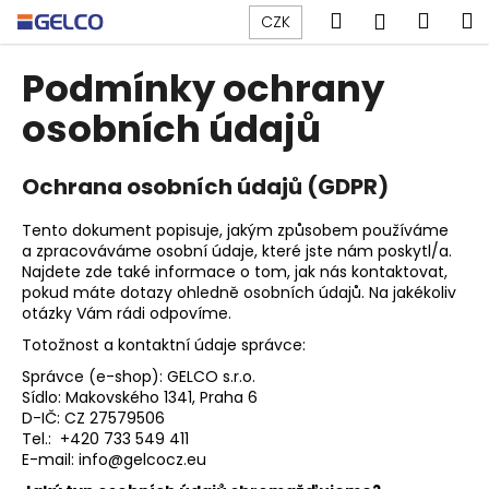
K
Přejít
Hledat
Náku
M
Přihlášen
CZK
na
o
obsah
Zpět
Zpět
košík
š
Podmínky ochrany
í
C
osobních údajů
k
o
p
Ochrana osobních údajů (GDPR)
o
t
Tento dokument popisuje, jakým způsobem používáme
a zpracováváme osobní údaje, které jste nám poskytl/a.
ř
Najdete zde také informace o tom, jak nás kontaktovat,
e
pokud máte dotazy ohledně osobních údajů. Na jakékoliv
b
otázky Vám rádi odpovíme.
u
Totožnost a kontaktní údaje správce:
j
Správce (e-shop): GELCO s.r.o.
e
Sídlo: Makovského 1341, Praha 6
D-IČ: CZ 27579506
t
Tel.: +420 733 549 411
e
E-mail: info@gelcocz.eu
n