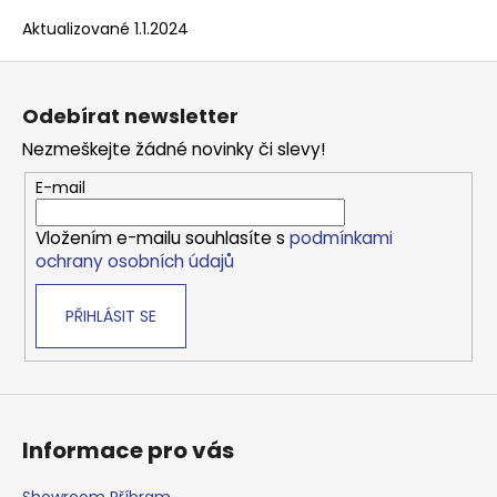
Aktualizované 1.1.2024
Z
á
Odebírat newsletter
p
Nezmeškejte žádné novinky či slevy!
a
t
E-mail
í
Vložením e-mailu souhlasíte s
podmínkami
ochrany osobních údajů
PŘIHLÁSIT SE
Informace pro vás
Showroom Příbram