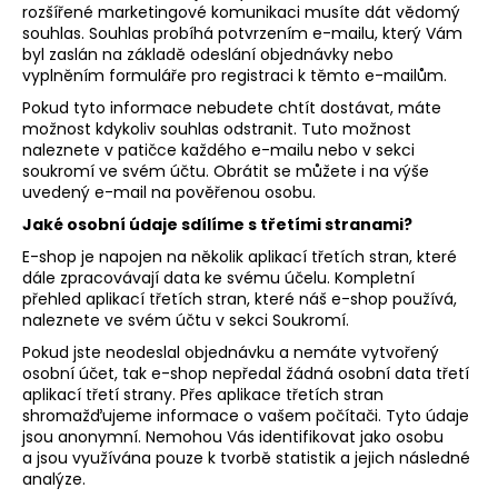
č
rozšířené marketingové komunikaci musíte dát vědomý
u
souhlas. Souhlas probíhá potvrzením e-mailu, který Vám
j
byl zaslán na základě odeslání objednávky nebo
e
vyplněním formuláře pro registraci k těmto e-mailům.
m
Pokud tyto informace nebudete chtít dostávat, máte
e
možnost kdykoliv souhlas odstranit. Tuto možnost
naleznete v patičce každého e-mailu nebo v sekci
soukromí ve svém účtu. Obrátit se můžete i na výše
VOLCANO
uvedený e-mail na pověřenou osobu.
CHROM
Jaké osobní údaje sdílíme s třetími stranami?
SPRCHOVÉ
DVEŘE
E-shop je napojen na několik aplikací třetích stran, které
DO
dále zpracovávají data ke svému účelu. Kompletní
NIKY
přehled aplikací třetích stran, které náš e-shop používá,
1400MM,
naleznete ve svém účtu v sekci Soukromí.
ČIRÉ
SKLO,
Pokud jste neodeslal objednávku a nemáte vytvořený
GV1014
osobní účet, tak e-shop nepředal žádná osobní data třetí
16
aplikací třetí strany. Přes aplikace třetích stran
792
shromažďujeme informace o vašem počítači. Tyto údaje
Kč
jsou anonymní. Nemohou Vás identifikovat jako osobu
Původně:
a jsou využívána pouze k tvorbě statistik a jejich následné
20
analýze.
990