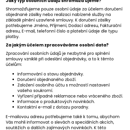
Jaký typ osobních údajů shromažďujeme?
a
Shromažďujeme pouze osobní údaje za účelem doručení
j
objednané zásilky nebo realizaci nabízené služby na
základě plnění uzavřené smlouvy. K doručení zásilky
í
potřebujeme Jméno, Příjmení, Dodací adresu, Fakturační
t
adresu, E-mail, telefonní číslo a platební údaje dle typu
?
platby.
Za jakým účelem zpracováváme osobní data?
Zpracování osobních údajů je nezbytné pro splnění
smlouvy vzniklé při odeslání objednávky, a to k těmto
účelům:
HLEDAT
Informování o stavu objednávky.
Doručení objednaného zboží.
Založení osobního účtu s možností nastavení
vašeho soukromí.
D
Vyřízení případné reklamace nebo vráceného zboží.
o
Informace o produktových novinkách.
p
Kontaktní e-mail z dotazu poradny.
o
E-mailovou adresu potřebujeme také k tomu, abychom
r
Vás mohli informovat o slevách a speciálních akcích,
u
soutěžích a dalších zajímavých novinkách. K této