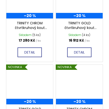
–20 %
–20 %
TRINITY CHROM
TRINITY GOLD
čtvrtkruhový kout
čtvrtkruhový kout
900x900 mm levý,
900x900 mm pravý,
Skladem
(5 ks)
Skladem
(4 ks)
matné sklo,
čiré sklo, GT6590CR-G
17 280 Kč
16 912 Kč
/ ks
/ ks
GT6590ML-CH
DETAIL
DETAIL
NOVINKA
NOVINKA
–20 %
–20 %