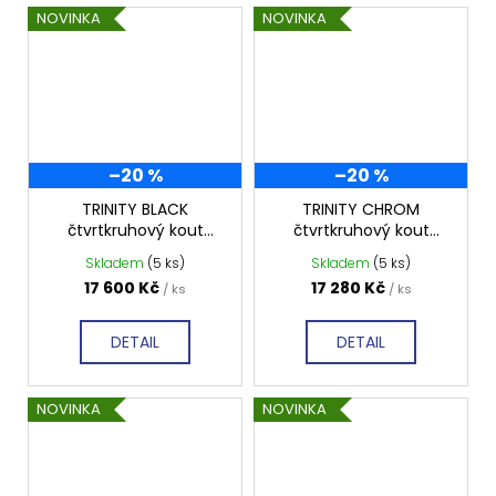
NOVINKA
NOVINKA
–20 %
–20 %
TRINITY BLACK
TRINITY CHROM
čtvrtkruhový kout
čtvrtkruhový kout
900x900 mm levý,
900x900 mm pravý,
Skladem
(5 ks)
Skladem
(5 ks)
matné sklo,
matné sklo,
17 600 Kč
17 280 Kč
/ ks
/ ks
GT6590ML-B
GT6590MR-CH
DETAIL
DETAIL
NOVINKA
NOVINKA