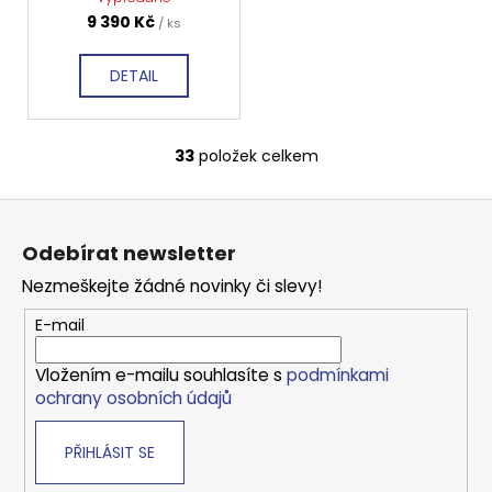
GL5590
9 390 Kč
/ ks
DETAIL
33
položek celkem
O
v
Z
l
á
á
Odebírat newsletter
d
p
a
Nezmeškejte žádné novinky či slevy!
a
c
t
E-mail
í
í
p
Vložením e-mailu souhlasíte s
podmínkami
r
ochrany osobních údajů
v
k
PŘIHLÁSIT SE
y
v