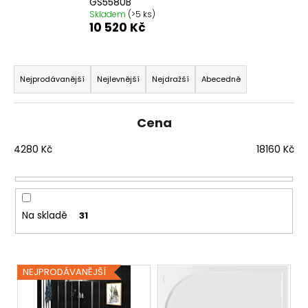
GS5580B
a
Skladem
(>5 ks)
10 520 Kč
j
í
Ř
t
a
Nejprodávanější
Nejlevnější
Nejdražší
Abecedně
?
z
e
Cena
n
í
4280
Kč
18160
Kč
HLEDAT
p
r
o
Na skladě
31
D
d
o
u
p
k
o
V
NEJPRODÁVANĚJŠÍ
t
r
ý
ů
u
p