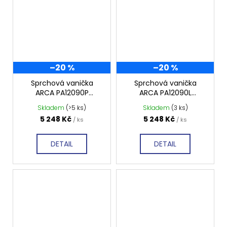
–20 %
–20 %
Sprchová vanička
Sprchová vanička
ARCA PA12090P
ARCA PA12090L
1200x900 mm,
1200x900 mm,
Skladem
(>5 ks)
Skladem
(3 ks)
profilovaná, pravá
profilovaná, levá
5 248 Kč
5 248 Kč
/ ks
/ ks
DETAIL
DETAIL