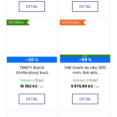
DETAIL
DETAIL
NOVINKA
DOPRODEJ
Z
–20 %
–58 %
D
A
R
TRINITY BLACK
ONE Dveře do niky 1200
M
čtvrtkruhový kout
mm, čiré sklo,
A
900x900 mm levý, čiré
GO4412D
Skladem
(5 ks)
Skladem
(>5 ks)
sklo, GT6590CL-B
16 352 Kč
5 875,80 Kč
/ ks
/ ks
DETAIL
DETAIL