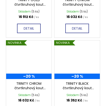
TRINITY GOLD
TRINITY CHROM
čtvrtkruhový kout
čtvrtkruhový kout
900x900 mm levý, čiré
900x900 mm pravý,
Skladem
(5 ks)
Skladem
(5 ks)
sklo, GT6590CL-G
čiré sklo, GT6590CR-
16 912 Kč
16 032 Kč
/ ks
/ ks
CH
DETAIL
DETAIL
NOVINKA
NOVINKA
–20 %
–20 %
TRINITY CHROM
TRINITY BLACK
čtvrtkruhový kout
čtvrtkruhový kout
900x900 mm levý, čiré
900x900 mm pravý,
Skladem
(5 ks)
Skladem
(5 ks)
sklo, GT6590CL-CH
čiré sklo, GT6590CR-B
16 032 Kč
16 352 Kč
/ ks
/ ks