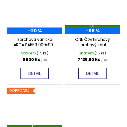
Z
–20 %
–58 %
D
A
R
Sprchová vanička
ONE Čtvrtkruhový
M
ARCA PA559 900x900
sprchový kout
A
mm, profilovaná
900x900 mm, čiré sklo,
Skladem
(>5 ks)
Skladem
(>5 ks)
GO5890
5 800 Kč
7 135,80 Kč
/ ks
/ ks
DETAIL
DETAIL
DOPRODEJ
Z