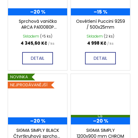
–20 %
–15 %
Sprchová vanička
Osvětlení Puccini 9259
ARCA PA10080P
/ 500x25mm
1000x800 mm,
Skladem
(>5 ks)
Skladem
(2 ks)
profilovaná, pravá
4 345,60 Kč
4 998 Kč
/ ks
/ ks
DETAIL
DETAIL
NOVINKA
NEJPRODÁVANĚJŠÍ
Z
–20 %
–20 %
D
A
R
SIGMA SIMPLY BLACK
SIGMA SIMPLY
M
Čtvrtkruhový sprchový
1200x900 mm CHROM
A