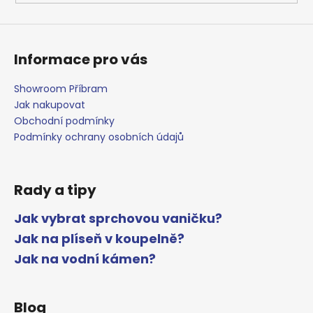
ý
p
i
s
Informace pro vás
u
Showroom Příbram
Jak nakupovat
Obchodní podmínky
Podmínky ochrany osobních údajů
Rady a tipy
Jak vybrat sprchovou vaničku?
Jak na plíseň v koupelně?
Jak na vodní kámen?
Blog