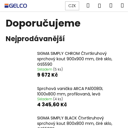
K
Přejít
Hledat
Náku
M
Přihlášen
CZK
na
o
obsah
Zpět
Zpět
košík
š
Doporučujeme
í
C
k
Nejprodávanější
o
p
o
SIGMA SIMPLY CHROM Čtvrtkruhový
sprchový kout 900x900 mm, čiré sklo,
t
GS5590
ř
Skladem
(5 ks)
e
9 672 Kč
b
Sprchová vanička ARCA PA10080L
u
1000x800 mm, profilovaná, levá
j
Skladem
(4 ks)
e
4 345,60 Kč
t
SIGMA SIMPLY BLACK Čtvrtkruhový
e
sprchový kout 800x800 mm, čiré sklo,
n