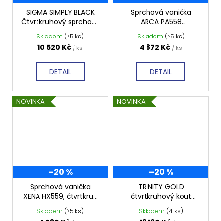
Kč
SIGMA SIMPLY BLACK
Sprchová vanička
Čtvrtkruhový sprchový
ARCA PA558
kout 800x800 mm,
800x800mm,
Skladem
(>5 ks)
Skladem
(>5 ks)
čiré sklo, GS5580B
profilovaná
10 520 Kč
4 872 Kč
/ ks
/ ks
DETAIL
DETAIL
NOVINKA
NOVINKA
–20 %
–20 %
Sprchová vanička
TRINITY GOLD
XENA HX559, čtvrtkruh
čtvrtkruhový kout
90x90 cm, R550,
900x900 mm pravý,
Skladem
(>5 ks)
Skladem
(4 ks)
hladká
matné sklo,