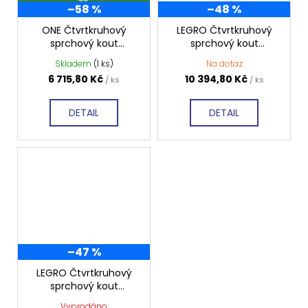
–58 %
–48 %
D
A
R
ONE Čtvrtkruhový
LEGRO Čtvrtkruhový
M
sprchový kout
sprchový kout
A
800x800 mm, čiré sklo,
1000x1000 mm, čiré
Skladem
(1 ks)
Na dotaz
GO5880
sklo, GL5510
6 715,80 Kč
10 394,80 Kč
/ ks
/ ks
DETAIL
DETAIL
–47 %
LEGRO Čtvrtkruhový
sprchový kout
900x900 mm, čiré sklo,
Vyprodáno