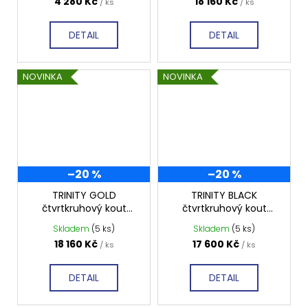
4 280 Kč
18 160 Kč
/ ks
/ ks
GT6590MR-G
DETAIL
DETAIL
NOVINKA
NOVINKA
–20 %
–20 %
TRINITY GOLD
TRINITY BLACK
čtvrtkruhový kout
čtvrtkruhový kout
900x900 mm levý,
900x900 mm pravý,
Skladem
(5 ks)
Skladem
(5 ks)
matné sklo,
matné sklo,
18 160 Kč
17 600 Kč
/ ks
/ ks
GT6590ML-G
GT6590MR-B
DETAIL
DETAIL