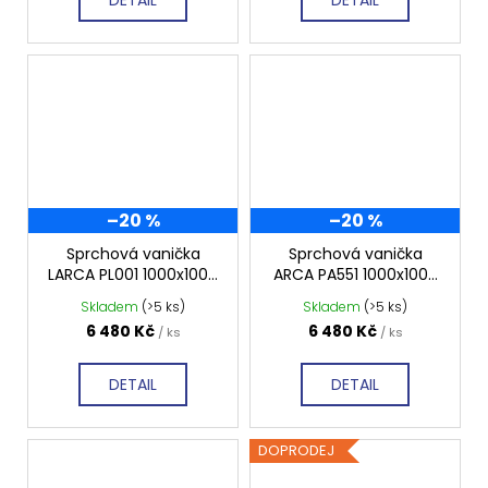
–20 %
–20 %
Sprchová vanička
Sprchová vanička
LARCA PL001 1000x1000
ARCA PA551 1000x1000
mm, profilovaná
mm, profilovaná
Skladem
(>5 ks)
Skladem
(>5 ks)
6 480 Kč
6 480 Kč
/ ks
/ ks
DETAIL
DETAIL
DOPRODEJ