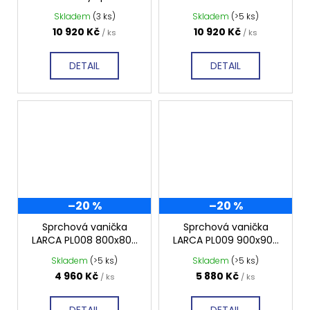
kout 900x900, čiré
Skladem
(3 ks)
Skladem
(>5 ks)
sklo, GS5590B
10 920 Kč
10 920 Kč
/ ks
/ ks
DETAIL
DETAIL
–20 %
–20 %
Sprchová vanička
Sprchová vanička
LARCA PL008 800x800
LARCA PL009 900x900
mm, profilovaná
mm, profilovaná
Skladem
(>5 ks)
Skladem
(>5 ks)
4 960 Kč
5 880 Kč
/ ks
/ ks
DETAIL
DETAIL