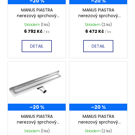
–20 %
–20 %
r
o
MANUS PIASTRA
MANUS PIASTRA
nerezový sprchový
nerezový sprchový
d
kanálek 1250x112x55
kanálek 1150x112x55
Skladem
(1 ks)
Skladem
(2 ks)
u
mm, GMP98
mm, GMP97
6 792 Kč
6 472 Kč
/ ks
/ ks
k
t
DETAIL
DETAIL
ů
–20 %
–20 %
MANUS PIASTRA
MANUS PIASTRA
nerezový sprchový
nerezový sprchový
kanálek 1050x112x55
kanálek 950x112x55
Skladem
(1 ks)
Skladem
(2 ks)
mm, GMP96
mm, GMP95