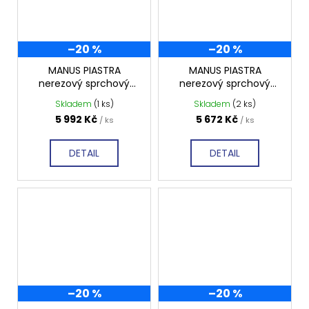
–20 %
–20 %
MANUS PIASTRA
MANUS PIASTRA
nerezový sprchový
nerezový sprchový
kanálek 1050x130x55
kanálek 950x130x55
Skladem
(1 ks)
Skladem
(2 ks)
mm, GMP86
mm, GMP85
5 992 Kč
5 672 Kč
/ ks
/ ks
DETAIL
DETAIL
–20 %
–20 %