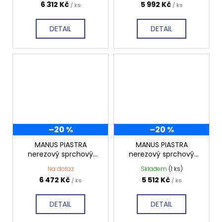
6 312 Kč
5 992 Kč
/ ks
/ ks
DETAIL
DETAIL
–20 %
–20 %
MANUS PIASTRA
MANUS PIASTRA
nerezový sprchový
nerezový sprchový
kanálek 850x112x55
kanálek 750x112x55
Na dotaz
Skladem
(1 ks)
mm, GMP94
mm, GMP93
6 472 Kč
5 512 Kč
/ ks
/ ks
DETAIL
DETAIL