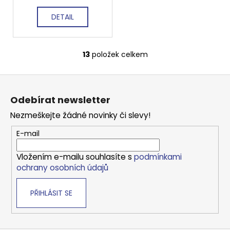
DETAIL
13
položek celkem
O
v
Z
l
á
á
Odebírat newsletter
d
p
a
Nezmeškejte žádné novinky či slevy!
a
c
t
E-mail
í
í
p
Vložením e-mailu souhlasíte s
podmínkami
r
ochrany osobních údajů
v
k
PŘIHLÁSIT SE
y
v
ý
p