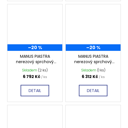
–20 %
–20 %
MANUS PIASTRA
MANUS PIASTRA
nerezový sprchový
nerezový sprchový
kanálek 1250x130x55
kanálek 1150x130x55
Skladem
(2 ks)
Skladem
(1 ks)
mm, GMP88
mm, GMP87
6 792 Kč
6 312 Kč
/ ks
/ ks
DETAIL
DETAIL