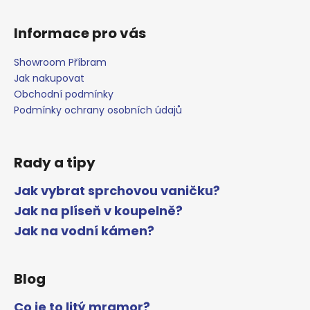
i
s
Informace pro vás
u
Showroom Příbram
Jak nakupovat
Obchodní podmínky
Podmínky ochrany osobních údajů
Rady a tipy
Jak vybrat sprchovou vaničku?
Jak na plíseň v koupelně?
Jak na vodní kámen?
Blog
Co je to litý mramor?