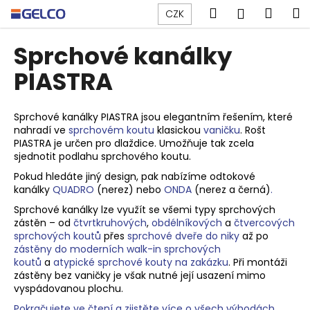
K
Přejít
Hledat
Náku
M
Přihlášen
CZK
na
o
obsah
Zpět
Zpět
košík
š
Sprchové kanálky
í
C
PIASTRA
k
o
p
Sprchové kanálky PIASTRA jsou elegantním řešením, které
o
nahradí ve
sprchovém koutu
klasickou
vaničku
. Rošt
PIASTRA je určen pro dlaždice. Umožňuje tak zcela
t
sjednotit podlahu sprchového koutu.
ř
Pokud hledáte jiný design, pak nabízíme odtokové
e
kanálky
QUADRO
(nerez) nebo
ONDA
(nerez a černá)
.
b
Sprchové kanálky lze využít se všemi typy sprchových
u
zástěn – od
čtvrtkruhových
,
obdélníkových
a
čtvercových
j
sprchových koutů
přes
sprchové dveře do niky
až po
zástěny do moderních walk-in sprchových
e
koutů
a
atypické sprchové kouty na zakázku
. Při montáži
t
zástěny bez vaničky je však nutné její usazení mimo
e
vyspádovanou plochu.
n
Pokračujete ve čtení a zjistěte více o všech výhodách