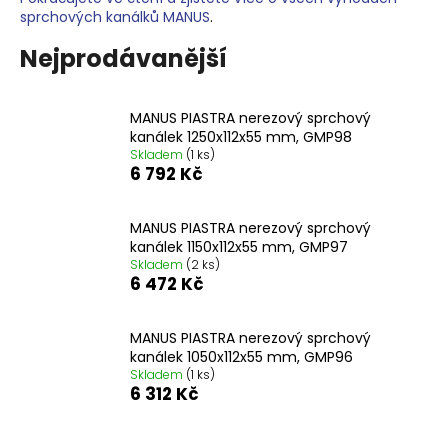
sprchových kanálků MANUS
.
a
j
Nejprodávanější
í
t
MANUS PIASTRA nerezový sprchový
?
kanálek 1250x112x55 mm, GMP98
Skladem
(1 ks)
6 792 Kč
MANUS PIASTRA nerezový sprchový
HLEDAT
kanálek 1150x112x55 mm, GMP97
Skladem
(2 ks)
6 472 Kč
D
o
MANUS PIASTRA nerezový sprchový
kanálek 1050x112x55 mm, GMP96
p
Skladem
(1 ks)
o
6 312 Kč
r
u