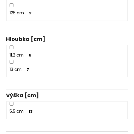
125 cm
2
Hloubka [cm]
11,2 cm
6
13 cm
7
Výška [cm]
5,5 cm
13