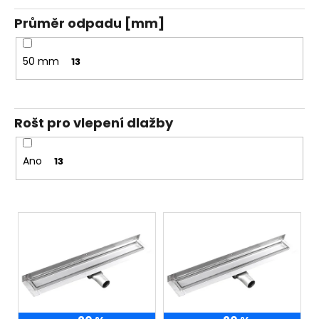
Průměr odpadu [mm]
50 mm
13
Rošt pro vlepení dlažby
Ano
13
V
ý
p
i
s
p