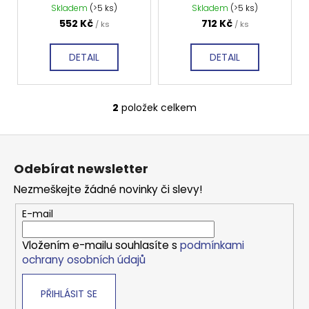
Kč
Skladem
(>5 ks)
Skladem
(>5 ks)
u
552 Kč
712 Kč
/ ks
/ ks
k
t
DETAIL
DETAIL
ů
2
položek celkem
O
v
Z
l
á
á
Odebírat newsletter
d
p
a
Nezmeškejte žádné novinky či slevy!
a
c
t
E-mail
í
í
p
Vložením e-mailu souhlasíte s
podmínkami
r
ochrany osobních údajů
v
k
PŘIHLÁSIT SE
y