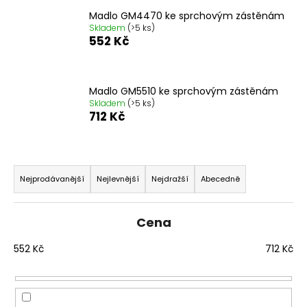
a
Madlo GM4470 ke sprchovým zástěnám
Skladem
(>5 ks)
j
552 Kč
í
t
?
Madlo GM5510 ke sprchovým zástěnám
Skladem
(>5 ks)
712 Kč
HLEDAT
Ř
a
Nejprodávanější
Nejlevnější
Nejdražší
Abecedně
z
e
D
Cena
n
o
p
í
552
Kč
712
Kč
o
p
r
r
u
o