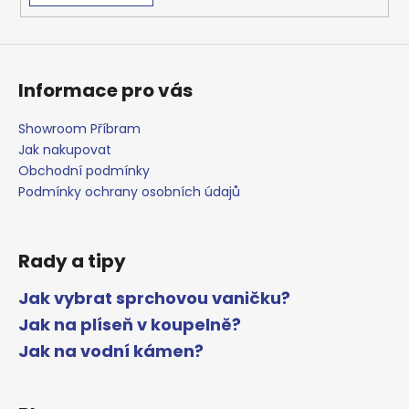
v
ý
p
i
s
Informace pro vás
u
Showroom Příbram
Jak nakupovat
Obchodní podmínky
Podmínky ochrany osobních údajů
Rady a tipy
Jak vybrat sprchovou vaničku?
Jak na plíseň v koupelně?
Jak na vodní kámen?