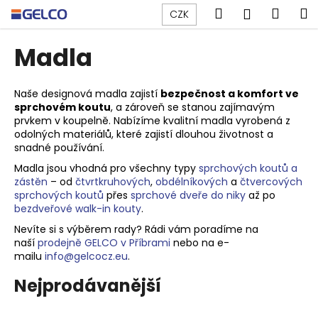
K
Přejít
Hledat
Náku
M
Přihlášen
CZK
na
o
obsah
Zpět
Zpět
košík
š
Madla
í
C
k
o
Naše designová madla zajistí
bezpečnost a komfort ve
sprchovém koutu
, a zároveň se stanou zajímavým
p
prvkem v koupelně. Nabízíme kvalitní madla vyrobená z
o
odolných materiálů, které zajistí dlouhou životnost a
t
snadné používání.
ř
Madla jsou vhodná pro všechny typy
sprchových koutů a
zástěn
– od
čtvrtkruhových
,
obdélníkových
a
čtvercových
e
sprchových koutů
přes
sprchové dveře do niky
až po
b
bezdveřové walk-in kouty
.
u
Nevíte si s výběrem rady? Rádi vám poradíme na
j
naší
prodejně GELCO v Příbrami
nebo na e-
mailu
info@gelcocz.eu
.
e
t
Nejprodávanější
e
n