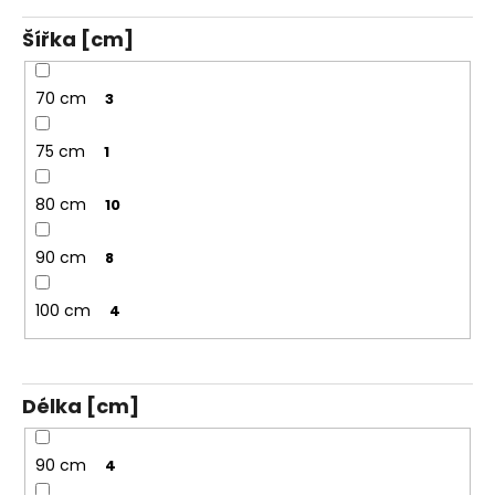
Šířka [cm]
70 cm
3
75 cm
1
80 cm
10
90 cm
8
100 cm
4
Délka [cm]
90 cm
4