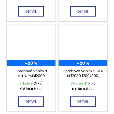
DETAIL
DETAIL
–20 %
–20 %
Sprchová vanička
Sprchová vanička EMA
MITIA PMB12090
PE12080 1200x800,
1200x900 mm, bílá
profilovaná
Skladem
(5 ks)
Skladem
(>5 ks)
profilovaná
9 880 Kč
11 080 Kč
/ ks
/ ks
DETAIL
DETAIL