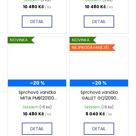
profilovaná
profilovaná
10 480 Kč
10 480 Kč
/ ks
/ ks
DETAIL
DETAIL
NOVINKA
NOVINKA
NEJPRODÁVANĚJŠÍ
–20 %
–20 %
Sprchová vanička
Sprchová vanička
MITIA PMB120100
GALLET GQ12090
1200x1000 mm, bílá
1200x900 mm,
Skladem
(>5 ks)
Skladem
(>5 ks)
profilovaná
profilovaná
10 480 Kč
6 040 Kč
/ ks
/ ks
DETAIL
DETAIL