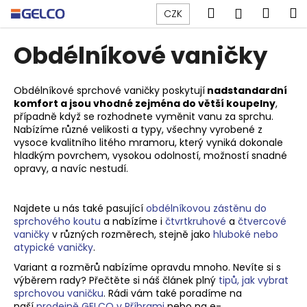
K
Přejít
Hledat
Náku
M
Přihlášen
CZK
na
o
obsah
Zpět
Zpět
košík
š
Obdélníkové vaničky
í
C
k
o
Obdélníkové sprchové vaničky poskytují
nadstandardní
komfort a jsou vhodné zejména do větší koupelny
,
p
případně když se rozhodnete vyměnit vanu za sprchu.
o
Nabízíme různé velikosti a typy, všechny vyrobené z
t
vysoce kvalitního litého mramoru, který
vyniká dokonale
hladkým povrchem, vysokou odolností, možností snadné
ř
opravy, a navíc nestudí.
e
b
Najdete u nás také pasující
obdélníkovou zástěnu do
u
sprchového koutu
a nabízíme i
čtvrtkruhové
a
čtvercové
j
vaničky
v různých rozměrech, stejně jako
hluboké nebo
atypické vaničky
.
e
t
Variant a rozměrů nabízíme opravdu mnoho. Nevíte si s
výběrem rady? Přečtěte si náš článek plný
tipů, jak vybrat
e
sprchovou vaničku
. Rádi vám také poradíme na
n
naší
prodejně GELCO v Příbrami
nebo na e-