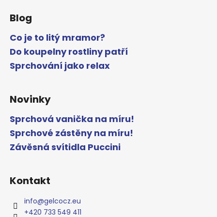
Blog
Co je to litý mramor?
Do koupelny rostliny patří
Sprchování jako relax
Novinky
Sprchová vanička na míru!
Sprchové zástěny na míru!
Závěsná svítidla Puccini
Kontakt
info
@
gelcocz.eu
+420 733 549 411