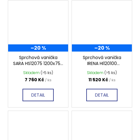
–20 %
–20 %
Sprchová vanička
Sprchová vanička
SARA HS12075 1200x750
IRENA HI120100
mm, hladká
1200x1000 mm, hladká
Skladem
(>5 ks)
Skladem
(>5 ks)
7 760 Kč
11 520 Kč
/ ks
/ ks
DETAIL
DETAIL