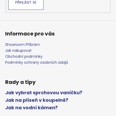
PŘIHLÁSIT SE
y
v
ý
p
i
s
Informace pro vás
u
Showroom Příbram
Jak nakupovat
Obchodní podmínky
Podmínky ochrany osobních údajů
Rady a tipy
Jak vybrat sprchovou vaničku?
Jak na plíseň v koupelně?
Jak na vodní kámen?