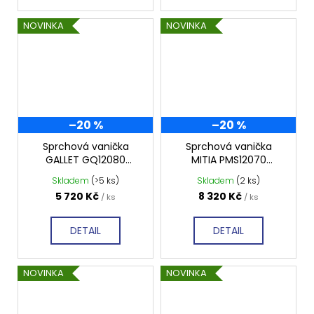
NOVINKA
NOVINKA
–20 %
–20 %
Sprchová vanička
Sprchová vanička
GALLET GQ12080
MITIA PMS12070
1200x800 mm,
1200x700 mm, šedá
Skladem
(>5 ks)
Skladem
(2 ks)
profilovaná
profilovaná
5 720 Kč
8 320 Kč
/ ks
/ ks
DETAIL
DETAIL
NOVINKA
NOVINKA