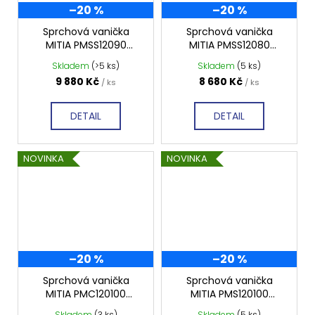
–20 %
–20 %
Sprchová vanička
Sprchová vanička
MITIA PMSS12090
MITIA PMSS12080
1200x900 mm, šedá
1200x800 mm, šedá
Skladem
(>5 ks)
Skladem
(5 ks)
světlá profilovaná
světlá profilovaná
9 880 Kč
8 680 Kč
/ ks
/ ks
DETAIL
DETAIL
NOVINKA
NOVINKA
–20 %
–20 %
Sprchová vanička
Sprchová vanička
MITIA PMC120100
MITIA PMS120100
1200x1000 mm, černá
1200x1000 mm, šedá
Skladem
(3 ks)
Skladem
(5 ks)