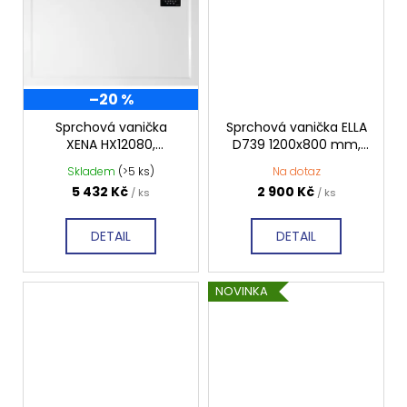
–20 %
Sprchová vanička
Sprchová vanička ELLA
XENA HX12080,
D739 1200x800 mm,
obdélník 120x80 cm,
bílá lesk
Skladem
(>5 ks)
Na dotaz
hladká
5 432 Kč
2 900 Kč
/ ks
/ ks
DETAIL
DETAIL
NOVINKA