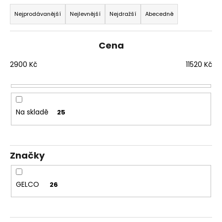
č
Ř
u
a
Nejprodávanější
Nejlevnější
Nejdražší
Abecedně
j
z
e
e
m
Cena
n
e
í
2900
Kč
11520
Kč
p
DRAGON
r
SPRCHOVÉ
DVEŘE
o
DO
Na skladě
25
d
NIKY
1200
u
MM,
k
ČIRÉ
SKLO,
Značky
t
GD4612
ů
12
080
GELCO
26
Kč
Původně:
15
100