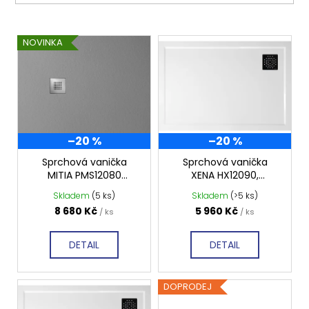
V
NOVINKA
ý
p
i
s
p
–20 %
–20 %
r
o
Sprchová vanička
Sprchová vanička
MITIA PMS12080
XENA HX12090,
d
1200x800 mm, šedá
obdélník 120x90 cm,
Skladem
(5 ks)
Skladem
(>5 ks)
u
profilovaná
hladká
8 680 Kč
5 960 Kč
/ ks
/ ks
k
t
DETAIL
DETAIL
ů
DOPRODEJ