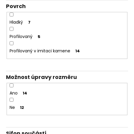
Povrch
Hladký
7
Profilovaný
5
Profilovaný v imitaci kamene
14
Možnost úpravy rozměru
Ano
14
Ne
12
Sifon součástí