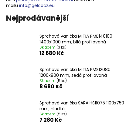
mailu
info@gelcocz.eu
.
a
j
Nejprodávanější
í
t
Sprchová vanička MITIA PMB140100
?
1400x1000 mm, bílá profilovaná
Skladem
(3 ks)
12 680 Kč
Sprchová vanička MITIA PMS12080
HLEDAT
1200x800 mm, šedá profilovaná
Skladem
(5 ks)
8 680 Kč
D
o
Sprchová vanička SARA HS11075 1100x750
mm, hladká
p
Skladem
(5 ks)
o
7 280 Kč
r
u