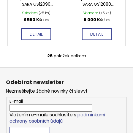
SARA GS12090
SARA GS12080
1200x900 mm,
1200x800 mm,
Skladem
(>5 ks)
Skladem
(>5 ks)
profilovaná
profilovaná
8 560 Kč
8 000 Kč
/ ks
/ ks
DETAIL
DETAIL
26
položek celkem
O
v
Z
l
á
á
Odebírat newsletter
d
p
a
Nezmeškejte žádné novinky či slevy!
a
c
t
E-mail
í
í
p
Vložením e-mailu souhlasíte s
podmínkami
r
ochrany osobních údajů
v
k