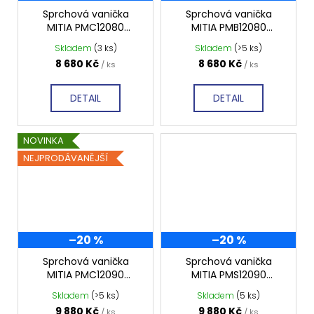
Sprchová vanička
Sprchová vanička
MITIA PMC12080
MITIA PMB12080
1200x800 mm, černá
1200x800 mm, bílá
Skladem
(3 ks)
Skladem
(>5 ks)
profilovaná
profilovaná
8 680 Kč
8 680 Kč
/ ks
/ ks
DETAIL
DETAIL
NOVINKA
NEJPRODÁVANĚJŠÍ
–20 %
–20 %
Sprchová vanička
Sprchová vanička
MITIA PMC12090
MITIA PMS12090
1200x900 mm, černá
1200x900 mm, šedá
Skladem
(>5 ks)
Skladem
(5 ks)
profilovaná
profilovaná
9 880 Kč
9 880 Kč
/ ks
/ ks