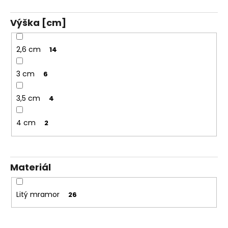
Výška [cm]
2,6 cm
14
3 cm
6
3,5 cm
4
4 cm
2
Materiál
Litý mramor
26