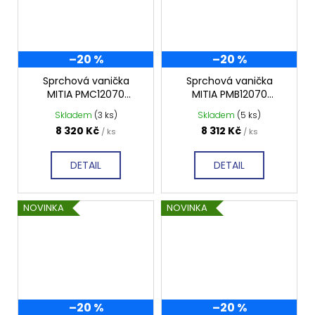
–20 %
–20 %
Sprchová vanička
Sprchová vanička
MITIA PMC12070
MITIA PMB12070
1200x700 mm, černá
1200x700 mm, bílá
Skladem
(3 ks)
Skladem
(5 ks)
profilovaná
profilovaná
8 320 Kč
8 312 Kč
/ ks
/ ks
DETAIL
DETAIL
NOVINKA
NOVINKA
–20 %
–20 %