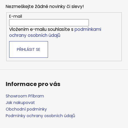
d
p
a
Nezmeškejte žádné novinky či slevy!
a
c
t
E-mail
í
í
p
Vložením e-mailu souhlasíte s
podmínkami
r
ochrany osobních údajů
v
k
PŘIHLÁSIT SE
y
v
ý
p
i
s
Informace pro vás
u
Showroom Příbram
Jak nakupovat
Obchodní podmínky
Podmínky ochrany osobních údajů