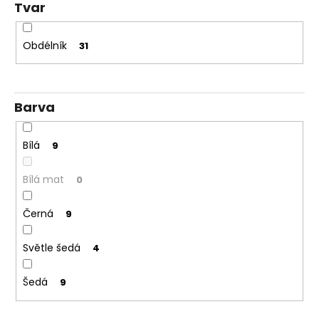
Kč
Tvar
Obdélník
31
Barva
Bílá
9
Bílá mat
0
Černá
9
Světle šedá
4
Šedá
9