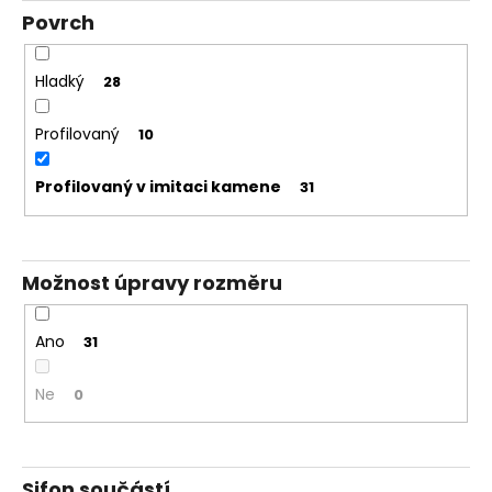
Povrch
Hladký
28
Profilovaný
10
Profilovaný v imitaci kamene
31
Možnost úpravy rozměru
Ano
31
Ne
0
Sifon součástí