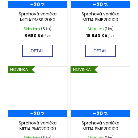
–20 %
–20 %
Sprchová vanička
Sprchová vanička
MITIA PMSS12080
MITIA PMB200100
1200x800 mm, šedá
2000x1000 mm, bílá
Skladem
(5 ks)
Skladem
(1 ks)
světlá profilovaná
profilovaná
8 680 Kč
18 840 Kč
/ ks
/ ks
DETAIL
DETAIL
NOVINKA
NOVINKA
–20 %
–20 %
Sprchová vanička
Sprchová vanička
MITIA PMC200100
MITIA PMS200100
2000x1000 mm, černá
2000x1000 mm, šedá
Skladem
(5 ks)
Skladem
(1 ks)