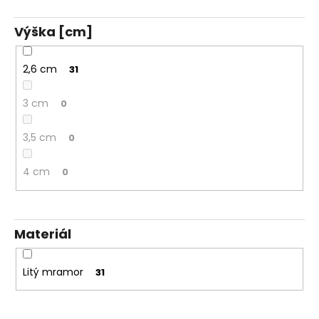
Výška [cm]
2,6 cm
31
3 cm
0
3,5 cm
0
4 cm
0
Materiál
Litý mramor
31