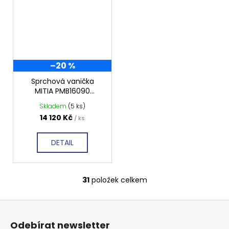
–20 %
Sprchová vanička
MITIA PMB16090
1600x900 mm, bílá
Skladem
(5 ks)
profilovaná
14 120 Kč
/ ks
DETAIL
31
položek celkem
O
v
Z
l
á
á
Odebírat newsletter