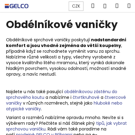
K
Přejít
Hledat
Náku
M
Přihlášen
CZK
na
o
obsah
Zpět
Zpět
košík
š
Obdélníkové vaničky
í
C
k
o
Obdélníkové sprchové vaničky poskytují
nadstandardní
komfort a jsou vhodné zejména do větší koupelny
,
p
případně když se rozhodnete vyměnit vanu za sprchu.
o
Nabízíme různé velikosti a typy, všechny vyrobené z
t
vysoce kvalitního litého mramoru, který
vyniká dokonale
hladkým povrchem, vysokou odolností, možností snadné
ř
opravy, a navíc nestudí.
e
b
Najdete u nás také pasující
obdélníkovou zástěnu do
u
sprchového koutu
a nabízíme i
čtvrtkruhové
a
čtvercové
j
vaničky
v různých rozměrech, stejně jako
hluboké nebo
atypické vaničky
.
e
t
Variant a rozměrů nabízíme opravdu mnoho. Nevíte si s
výběrem rady? Přečtěte si náš článek plný
tipů, jak vybrat
e
sprchovou vaničku
. Rádi vám také poradíme na
n
naší
prodejně GELCO v Příbrami
nebo na e-