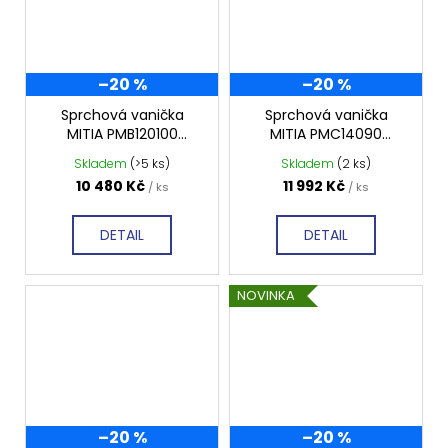
–20 %
–20 %
Sprchová vanička
Sprchová vanička
MITIA PMB120100
MITIA PMC14090
1200x1000 mm, bílá
1400x900 mm, černá
Skladem
(>5 ks)
Skladem
(2 ks)
profilovaná
profilovaná
10 480 Kč
11 992 Kč
/ ks
/ ks
DETAIL
DETAIL
NOVINKA
–20 %
–20 %