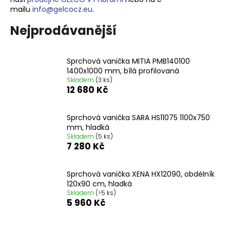
mailu
info@gelcocz.eu
.
a
j
Nejprodávanější
í
t
Sprchová vanička MITIA PMB140100
?
1400x1000 mm, bílá profilovaná
Skladem
(3 ks)
12 680 Kč
Sprchová vanička SARA HS11075 1100x750
HLEDAT
mm, hladká
Skladem
(5 ks)
7 280 Kč
D
o
Sprchová vanička XENA HX12090, obdélník
120x90 cm, hladká
p
Skladem
(>5 ks)
o
5 960 Kč
r
u