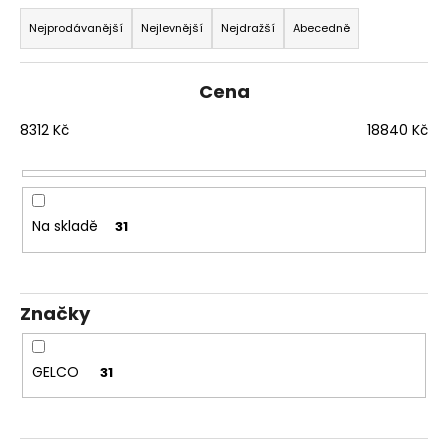
č
Ř
u
a
Nejprodávanější
Nejlevnější
Nejdražší
Abecedně
j
z
e
e
m
Cena
n
e
í
8312
Kč
18840
Kč
p
VOLCANO
r
CHROM
SPRCHOVÉ
o
DVEŘE
Na skladě
31
d
DO
NIKY
u
1400MM,
k
ČIRÉ
SKLO,
Značky
t
GV1014
ů
16
792
GELCO
31
Kč
Původně:
20
990