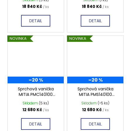
profilovaná
profilovaná
18 840 Kč
18 840 Kč
/ ks
/ ks
DETAIL
DETAIL
NOVINKA
NOVINKA
–20 %
–20 %
Sprchová vanička
Sprchová vanička
MITIA PMC140100
MITIA PMS140100
1400x1000 mm, černá
1400x1000 mm, šedá
Skladem
(5 ks)
Skladem
(>5 ks)
profilovaná
profilovaná
12 680 Kč
12 680 Kč
/ ks
/ ks
DETAIL
DETAIL