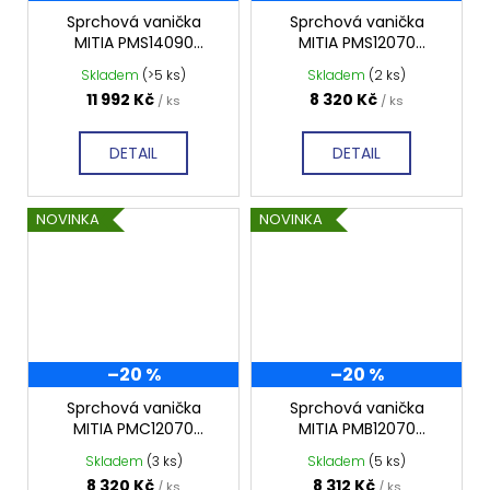
Sprchová vanička
Sprchová vanička
MITIA PMS14090
MITIA PMS12070
1400x900 mm, šedá
1200x700 mm, šedá
Skladem
(>5 ks)
Skladem
(2 ks)
profilovaná
profilovaná
11 992 Kč
8 320 Kč
/ ks
/ ks
DETAIL
DETAIL
NOVINKA
NOVINKA
–20 %
–20 %
Sprchová vanička
Sprchová vanička
MITIA PMC12070
MITIA PMB12070
1200x700 mm, černá
1200x700 mm, bílá
Skladem
(3 ks)
Skladem
(5 ks)
profilovaná
profilovaná
8 320 Kč
8 312 Kč
/ ks
/ ks