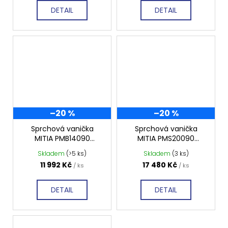
DETAIL
DETAIL
–20 %
–20 %
Sprchová vanička
Sprchová vanička
MITIA PMB14090
MITIA PMS20090
1400x900 mm, bílá
2000x900 mm, šedá
Skladem
(>5 ks)
Skladem
(3 ks)
profilovaná
profilovaná
11 992 Kč
17 480 Kč
/ ks
/ ks
DETAIL
DETAIL