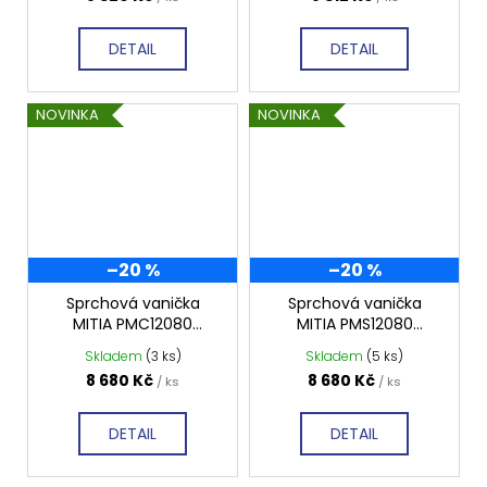
DETAIL
DETAIL
NOVINKA
NOVINKA
–20 %
–20 %
Sprchová vanička
Sprchová vanička
MITIA PMC12080
MITIA PMS12080
1200x800 mm, černá
1200x800 mm, šedá
Skladem
(3 ks)
Skladem
(5 ks)
profilovaná
profilovaná
8 680 Kč
8 680 Kč
/ ks
/ ks
DETAIL
DETAIL