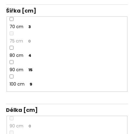
Šířka [cm]
70 cm
3
75 cm
0
80 cm
4
90 cm
15
100 cm
9
Délka [cm]
90 cm
0