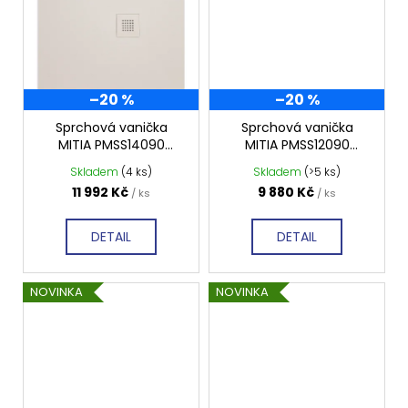
–20 %
–20 %
Sprchová vanička
Sprchová vanička
MITIA PMSS14090
MITIA PMSS12090
1400x900 mm, šedá
1200x900 mm, šedá
Skladem
(4 ks)
Skladem
(>5 ks)
světlá profilovaná
světlá profilovaná
11 992 Kč
9 880 Kč
/ ks
/ ks
DETAIL
DETAIL
NOVINKA
NOVINKA