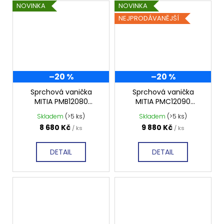
NOVINKA
NOVINKA
NEJPRODÁVANĚJŠÍ
–20 %
–20 %
Sprchová vanička
Sprchová vanička
MITIA PMB12080
MITIA PMC12090
1200x800 mm, bílá
1200x900 mm, černá
Skladem
(>5 ks)
Skladem
(>5 ks)
profilovaná
profilovaná
8 680 Kč
9 880 Kč
/ ks
/ ks
DETAIL
DETAIL