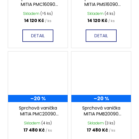
MITIA PMC16090
MITIA PMS16090
1600x900 mm, černá
1600x900 mm, šedá
Skladem
(>5 ks)
Skladem
(4 ks)
profilovaná
profilovaná
14 120 Kč
14 120 Kč
/ ks
/ ks
DETAIL
DETAIL
–20 %
–20 %
Sprchová vanička
Sprchová vanička
MITIA PMC20090
MITIA PMB20090
2000x900 mm, černá
2000x900 mm, bílá
Skladem
(4 ks)
Skladem
(3 ks)
profilovaná
profilovaná
17 480 Kč
17 480 Kč
/ ks
/ ks