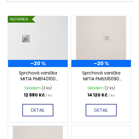
V
NOVINKA
ý
p
i
s
p
–20 %
–20 %
r
o
Sprchová vanička
Sprchová vanička
MITIA PMB140100
MITIA PMSS16090
d
1400x1000 mm, bílá
1600x900 mm, šedá
Skladem
(3 ks)
Skladem
(2 ks)
u
profilovaná
světlá profilovaná
12 680 Kč
14 120 Kč
/ ks
/ ks
k
t
DETAIL
DETAIL
ů