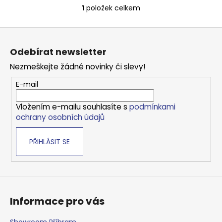
1
položek celkem
O
v
Z
l
á
á
Odebírat newsletter
d
p
a
Nezmeškejte žádné novinky či slevy!
a
c
t
E-mail
í
í
p
Vložením e-mailu souhlasíte s
podmínkami
r
ochrany osobních údajů
v
k
PŘIHLÁSIT SE
y
v
ý
p
i
s
Informace pro vás
u