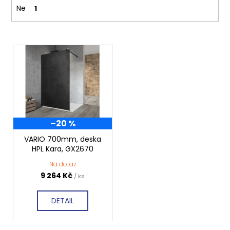
Ne
1
V
ý
p
i
s
p
–20 %
r
o
VARIO 700mm, deska
HPL Kara, GX2670
d
Na dotaz
u
9 264 Kč
/ ks
k
t
DETAIL
ů