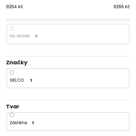
n
a
í
9264
Kč
9265
Kč
j
p
í
r
t
o
Na skladě
0
?
d
u
k
Značky
t
ů
HLEDAT
GELCO
1
D
o
Tvar
p
o
r
Zástěna
1
u