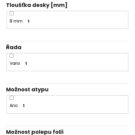
Tloušťka desky [mm]
8 mm
1
Řada
Vario
1
Možnost atypu
Ano
1
Možnost polepu folií