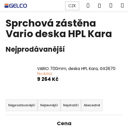
K
Přejít
Hledat
Náku
M
Přihlášen
CZK
na
o
obsah
Zpět
Zpět
košík
š
Sprchová zástěna
í
C
Vario deska HPL Kara
k
o
p
Nejprodávanější
o
t
ř
VARIO 700mm, deska HPL Kara, GX2670
e
Na dotaz
9 264 Kč
b
u
j
Ř
e
a
Nejprodávanější
Nejlevnější
Nejdražší
Abecedně
t
z
e
e
Cena
n