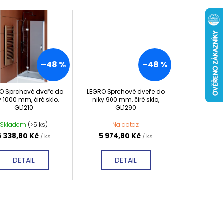
 ČIRÉ SKLO, GV1014
0 Kč
–48 %
–48 %
O Sprchové dveře do
LEGRO Sprchové dveře do
y 1000 mm, čiré sklo,
niky 900 mm, čiré sklo,
GL1210
GL1290
Skladem
(>5 ks)
Na dotaz
6 338,80 Kč
5 974,80 Kč
/ ks
/ ks
DETAIL
DETAIL