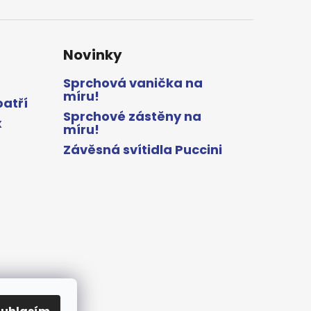
Novinky
Sprchová vanička na
míru!
patří
Sprchové zástěny na
x
míru!
Závěsná svítidla Puccini