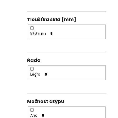
Tloušťka skla [mm]
8/6 mm
5
Řada
Legro
5
Možnost atypu
Ano
5