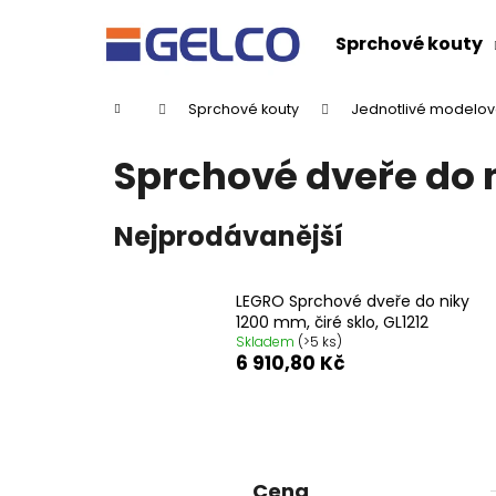
K
Přejít
na
o
Sprchové kouty
obsah
Zpět
Zpět
š
do
do
í
Domů
Sprchové kouty
Jednotlivé modelov
k
obchodu
obchodu
Sprchové dveře do 
Nejprodávanější
LEGRO Sprchové dveře do niky
1200 mm, čiré sklo, GL1212
Skladem
(>5 ks)
6 910,80 Kč
P
o
DRAGON SPRCHOVÉ DVEŘE DO NIKY
s
Cena