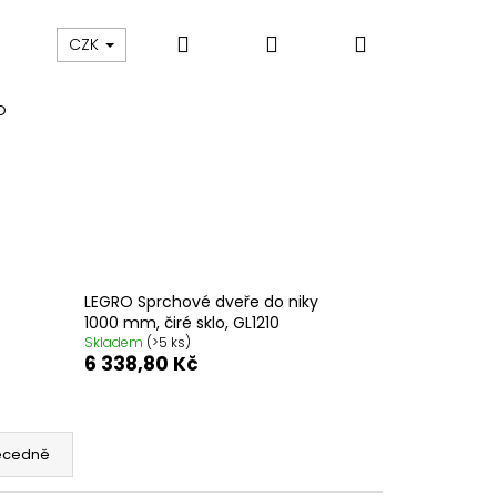
Hledat
Přihlášení
Nákupní
Výprodej
Vany a umyvadla
Náhradní dí
CZK
O
košík
LEGRO Sprchové dveře do niky
1000 mm, čiré sklo, GL1210
Skladem
(>5 ks)
6 338,80 Kč
ecedně
M SPRCHOVÉ DVEŘE