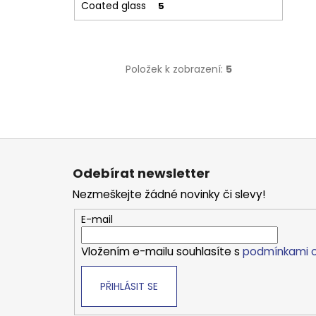
Coated glass
5
Položek k zobrazení:
5
Z
á
Odebírat newsletter
p
Nezmeškejte žádné novinky či slevy!
a
t
E-mail
í
Vložením e-mailu souhlasíte s
podmínkami o
PŘIHLÁSIT SE