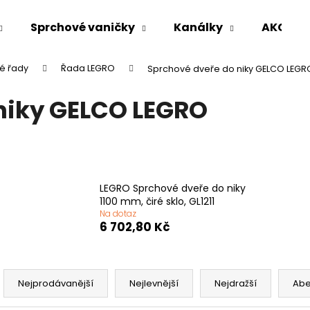
Sprchové vaničky
Kanálky
AKCE %
é řady
Řada LEGRO
Sprchové dveře do niky GELCO LEGR
Co potřebujete najít?
niky GELCO LEGRO
HLEDAT
Doporučujeme
LEGRO Sprchové dveře do niky
1100 mm, čiré sklo, GL1211
Na dotaz
6 702,80 Kč
Ř
a
Nejprodávanější
Nejlevnější
Nejdražší
Ab
VARIO SPRCHOVÁ ZÁSTĚNA 1000 MM
VOLCANO CHRO
z