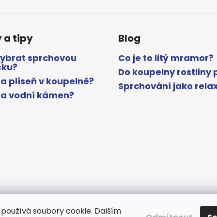
 a tipy
Blog
vybrat sprchovou
Co je to litý mramor?
čku?
Do koupelny rostliny 
a plíseň v koupelně?
Sprchování jako rela
na vodní kámen?
používá soubory cookie. Dalším