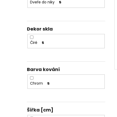
Dveře do niky
5
Dekor skla
Čiré
5
Barva kování
Chrom
5
Šířka [cm]