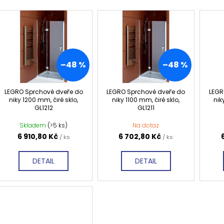
TMAVÉ SKLO GX1310
DO NIKY 1400MM,
e
5 240 Kč
16 792 Kč
n
V
Původně:
6 550 Kč
Původně:
20 99
í
ý
p
p
r
i
–48 %
–48 %
o
s
d
p
LEGRO Sprchové dveře do
LEGRO Sprchové dveře do
LEGR
u
r
niky 1200 mm, čiré sklo,
niky 1100 mm, čiré sklo,
nik
GL1212
GL1211
k
o
t
d
Skladem
(>5 ks)
Na dotaz
ů
6 910,80 Kč
6 702,80 Kč
u
/ ks
/ ks
k
DETAIL
DETAIL
t
ů