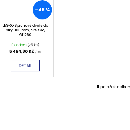
–48 %
LEGRO Sprchové dveře do
niky 800 mm, čiré sklo,
GL1280
Skladem
(>5 ks)
5 454,80 Kč
/ ks
DETAIL
5
položek celke
O
v
l
á
d
a
c