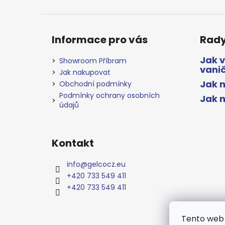
Informace pro vás
Rady
Jak 
Showroom Příbram
vani
Jak nakupovat
Jak n
Obchodní podmínky
Podmínky ochrany osobních
Jak 
údajů
Kontakt
info
@
gelcocz.eu
+420 733 549 411
+420 733 549 411
Tento web 