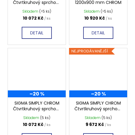
Čtvrtkruhový sprchový
1200x900 mm CHROM
A
kout 1000x800 mm,
Skladem
(>5 ks)
Skladem
(>5 ks)
čiré sklo, GS1080
10 072 Kč
10 920 Kč
/ ks
/ ks
DETAIL
DETAIL
NEJPRODÁVANĚJŠÍ
–20 %
–20 %
SIGMA SIMPLY CHROM
SIGMA SIMPLY CHROM
Čtvrtkruhový sprchový
Čtvrtkruhový sprchový
kout 1000x1000 mm,
kout 900x900 mm,
Skladem
(5 ks)
Skladem
(5 ks)
čiré sklo, GS5510
čiré sklo, GS5590
10 072 Kč
9 672 Kč
/ ks
/ ks