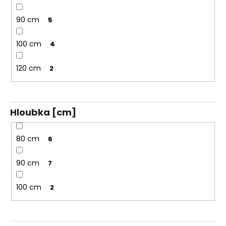
90 cm
5
100 cm
4
120 cm
2
Hloubka [cm]
80 cm
6
90 cm
7
100 cm
2