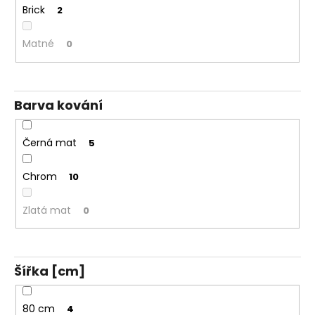
Brick
2
Matné
0
Barva kování
Černá mat
5
Chrom
10
Zlatá mat
0
Šířka [cm]
80 cm
4