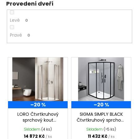
Provedení dveří
Levé
0
Pravé
0
V
ý
p
i
s
p
–20 %
–20 %
r
o
LORO Čtvrtkruhový
SIGMA SIMPLY BLACK
sprchový kout
Čtvrtkruhový sprchový
d
900x900 mm, čiré sklo,
kout 1000x800 mm,
Skladem
(4 ks)
Skladem
(>5 ks)
u
GN5590
čiré sklo, GS1080B
14 872 Kč
11 432 Kč
/ ks
/ ks