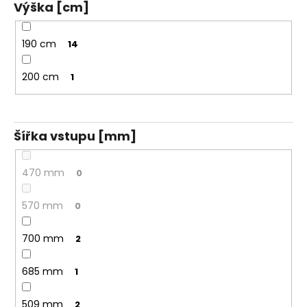
Výška [cm]
190 cm
14
200 cm
1
Šířka vstupu [mm]
470 mm
0
570 mm
0
700 mm
2
685 mm
1
509 mm
2