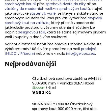
sprchových koutů
přes
sprchové dveře do niky
až po
a
zástěny do moderních walk-in sprchových koutů
, stejně
j
jako praktické
zástěny k vaně
, se kterými získáte vanu se
í
sprchovým koutem 2v1. Rádi pro vás vytvoříme
atypický
sprchový kout na zakázku
, který přesně zapadne do
t
jakéhokoliv prostoru a v
šechny skleněné zástěny lze
?
doplnit
designovou fólií
, která se stane zajímavým prvkem
vaší koupelny a dodá více soukromí.
Variant a rozměrů nabízíme opravdu mnoho. Nevíte si s
výběrem rady? Rádi vám poradíme na naší
prodejně
GELCO v Příbrami
nebo na e-mailu
info@gelcocz.eu
.
HLEDAT
Nejprodávanější
D
Čtvrtkruhová sprchová zástěna AG4295
900x900 mm + vanička XENA HX559
o
Skladem
(>5 ks)
p
9 990 Kč
o
r
SIGMA SIMPLY CHROM Čtvrtkruhový
u
sprchový kout 900x900 mm, čiré sklo,