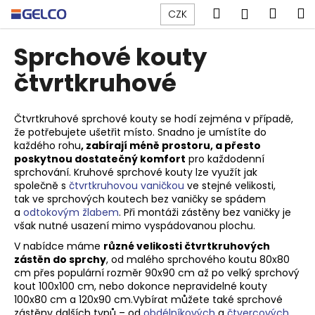
K
Přejít
Hledat
Náku
M
Přihlášen
CZK
na
o
obsah
Zpět
Zpět
košík
š
Sprchové kouty
í
C
čtvrtkruhové
k
o
p
Čtvrtkruhové sprchové kouty se hodí zejména v případě,
o
že potřebujete ušetřit místo. Snadno je umístíte do
každého rohu
, zabírají méně prostoru, a přesto
t
poskytnou dostatečný komfort
pro každodenní
ř
sprchování. Kruhové sprchové kouty lze využít jak
e
společně s
čtvrtkruhovou vaničkou
ve stejné velikosti,
tak
ve sprchových koutech bez vaničky
se spádem
b
a
odtokovým žlabem
. Při montáži zástěny bez vaničky je
u
však nutné usazení mimo vyspádovanou plochu.
j
V nabídce máme
různé velikosti čtvrtkruhových
e
zástěn do sprchy
, od malého sprchového koutu 80x80
cm přes populární rozměr 90x90 cm až po velký sprchový
t
kout 100x100 cm, nebo dokonce nepravidelné kouty
e
100x80 cm a 120x90 cm.
Vybírat můžete také sprchové
n
zástěny dalších typů – od
obdélníkových
a
čtvercových