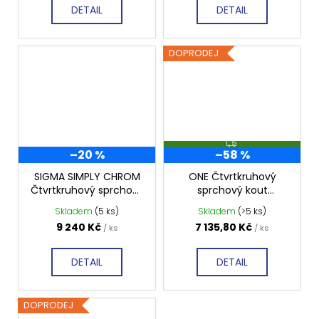
DETAIL
DETAIL
DOPRODEJ
Z
–20 %
–58 %
D
A
R
SIGMA SIMPLY CHROM
ONE Čtvrtkruhový
M
Čtvrtkruhový sprchový
sprchový kout
A
kout 800x800 mm,
900x900 mm, čiré sklo,
Skladem
(5 ks)
Skladem
(>5 ks)
čiré sklo, GS5580
GO5890
9 240 Kč
7 135,80 Kč
/ ks
/ ks
DETAIL
DETAIL
DOPRODEJ