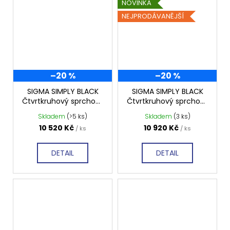
NOVINKA
NEJPRODÁVANĚJŠÍ
–20 %
–20 %
SIGMA SIMPLY BLACK
SIGMA SIMPLY BLACK
Čtvrtkruhový sprchový
Čtvrtkruhový sprchový
kout 800x800 mm,
kout 900x900, čiré
Skladem
(>5 ks)
Skladem
(3 ks)
čiré sklo, GS5580B
sklo, GS5590B
10 520 Kč
10 920 Kč
/ ks
/ ks
DETAIL
DETAIL