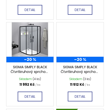
k
t
DETAIL
DETAIL
ů
–20 %
–20 %
SIGMA SIMPLY BLACK
SIGMA SIMPLY BLACK
Čtvrtkruhový sprchový
Čtvrtkruhový sprchový
kout 1200x900 mm,
kout 1000x1000 mm,
Skladem
(4 ks)
Skladem
(3 ks)
čiré sklo, GS1290B
čiré sklo, GS5510B
11 992 Kč
11 512 Kč
/ ks
/ ks
DETAIL
DETAIL