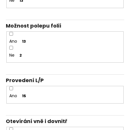
Ne
13
Možnost polepu folií
Ano
13
Ne
2
Provedení L/P
Ano
15
Otevírání vně i dovnitř