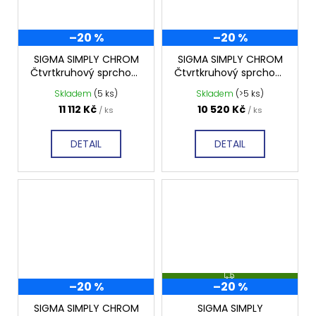
–20 %
–20 %
SIGMA SIMPLY CHROM
SIGMA SIMPLY CHROM
Čtvrtkruhový sprchový
Čtvrtkruhový sprchový
kout 900x900 mm,
kout 800x800 mm,
Skladem
(5 ks)
Skladem
(>5 ks)
sklo BRICK, GS6590
sklo BRICK, GS6580
11 112 Kč
10 520 Kč
/ ks
/ ks
DETAIL
DETAIL
Z
–20 %
–20 %
D
A
R
SIGMA SIMPLY CHROM
SIGMA SIMPLY
M