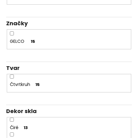
d
Kč
u
k
Značky
t
ů
GELCO
15
Tvar
Čtvrtkruh
15
Dekor skla
Čiré
13