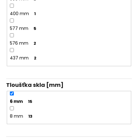
400 mm
1
577 mm
5
576 mm
2
437 mm
2
Tloušťka skla [mm]
6 mm
15
8 mm
13