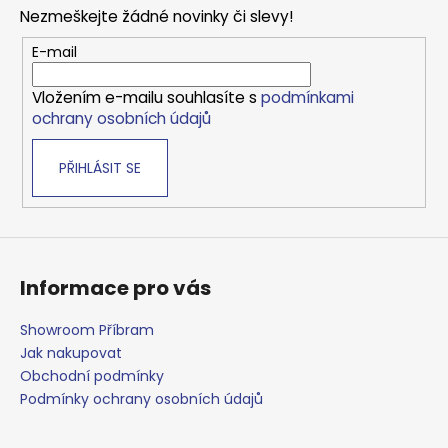
p
a
Nezmeškejte žádné novinky či slevy!
a
c
t
E-mail
í
í
p
Vložením e-mailu souhlasíte s
podmínkami
r
ochrany osobních údajů
v
k
PŘIHLÁSIT SE
y
v
ý
p
i
s
Informace pro vás
u
Showroom Příbram
Jak nakupovat
Obchodní podmínky
Podmínky ochrany osobních údajů