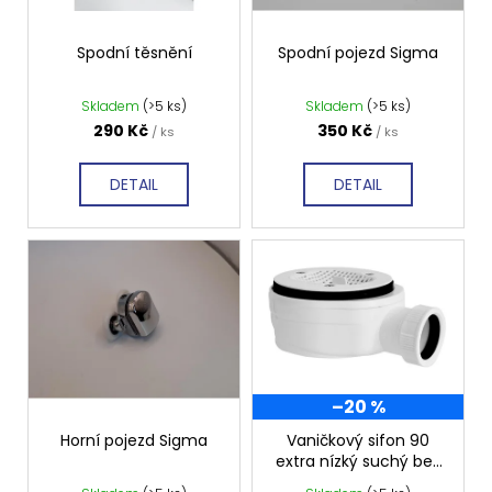
p
d
a
r
u
j
o
Spodní těsnění
Spodní pojezd Sigma
k
í
d
t
t
Skladem
(>5 ks)
Skladem
(>5 ks)
u
ů
290 Kč
350 Kč
/ ks
/ ks
?
k
t
DETAIL
DETAIL
ů
HLEDAT
D
o
p
–20 %
o
Horní pojezd Sigma
Vaničkový sifon 90
r
extra nízký suchý bez
u
krytky, GE90EXN minus