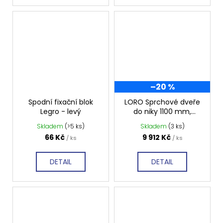
–20 %
Spodní fixační blok
LORO Sprchové dveře
Legro - levý
do niky 1100 mm,
dvoukřídlé, čiré sklo,
Skladem
(>5 ks)
Skladem
(3 ks)
GN4311
66 Kč
9 912 Kč
/ ks
/ ks
DETAIL
DETAIL