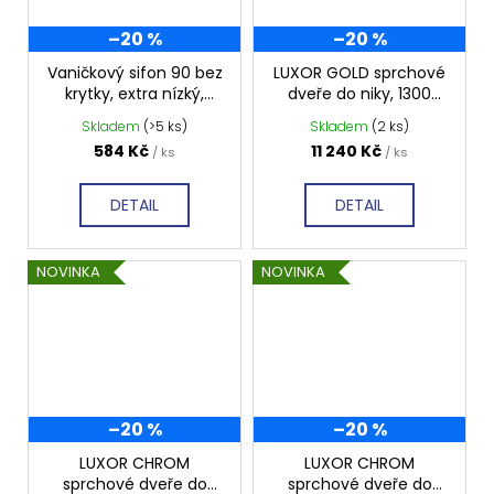
–20 %
–20 %
Vaničkový sifon 90 bez
LUXOR GOLD sprchové
krytky, extra nízký,
dveře do niky, 1300
SN90
mm, čiré sklo, GU1213G
Skladem
(>5 ks)
Skladem
(2 ks)
584 Kč
11 240 Kč
/ ks
/ ks
DETAIL
DETAIL
NOVINKA
NOVINKA
–20 %
–20 %
LUXOR CHROM
LUXOR CHROM
sprchové dveře do
sprchové dveře do