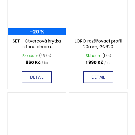
–20 %
SET - Čtvercová krytka
LORO rozšiřovací profil
sifonu chrom
20mm, GN620
KSM104CH + sifon
Skladem
(>5 ks)
Skladem
(1 ks)
SN90
960 Kč
1 990 Kč
/ ks
/ ks
DETAIL
DETAIL