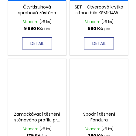
Čtvrtkruhová
SET - Čtvercová krytka
sprchová zástěna
sifonu bílá KSM104W +
AG4295 900x900 mm
sifon SN90
Skladem
(>5 ks)
Skladem
(>5 ks)
+ vanička XENA HX559
9 990 Kč
960 Kč
/ ks
/ ks
DETAIL
DETAIL
Zamačkávací těsnění
Spodní těsnění
stěnového profilu pro
Fondura
dveře
Skladem
(>5 ks)
Skladem
(>5 ks)
179 Kč
290 Kč
/ ks
/ ks