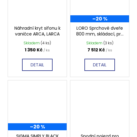
–20 %
Náhradní kryt sifonu k
LORO Sprchové dveře
vaničce ARCA, LARCA
800 mm, skládací, pro
rohový vstup, čiré sklo,
Skladem
(4 ks)
Skladem
(3 ks)
GN4780
1 350 Kč
7 512 Kč
/ ks
/ ks
DETAIL
DETAIL
–20 %
SIGMA SIMPLY BLACK
Spodní pojezd pro