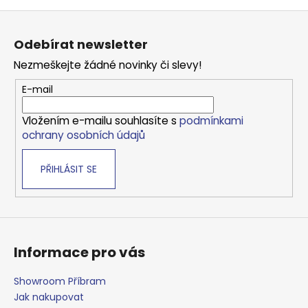
o
d
Z
v
a
á
á
c
Odebírat newsletter
n
p
í
í
Nezmeškejte žádné novinky či slevy!
p
a
r
t
E-mail
v
í
k
Vložením e-mailu souhlasíte s
podmínkami
y
ochrany osobních údajů
v
ý
PŘIHLÁSIT SE
p
i
s
u
Informace pro vás
Showroom Příbram
Jak nakupovat