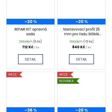
–20 %
–20 %
REPAIR KIT opravná
Nastavovací profil 25
sada
mm pro řadu SIGMA
SIMPLY
Skladem
(5 ks)
Skladem
(>5 ks)
712 Kč
840 Kč
/ ks
/ ks
DETAIL
DETAIL
AKCE
AKCE
NOVINKA
–36 %
–20 %