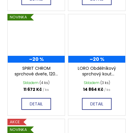
NOVINKA
–20 %
–20 %
SPIRIT CHROM
LORO Obdélníkový
sprchové dveře, 1200
sprchový kout
mm, čiré sklo, GI1012
1000x1200 mm, čiré
Skladem
(4 ks)
Skladem
(3 ks)
sklo, GN4510-GN3512
11 672 Kč
14 864 Kč
/ ks
/ ks
DETAIL
DETAIL
AKCE
NOVINKA