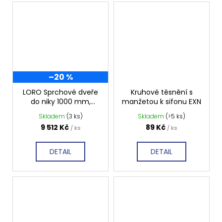
–20 %
LORO Sprchové dveře
Kruhové těsnění s
do niky 1000 mm,
manžetou k sifonu EXN
dvoukřídlé, čiré sklo,
Skladem
(3 ks)
Skladem
(>5 ks)
GN4310
9 512 Kč
89 Kč
/ ks
/ ks
DETAIL
DETAIL