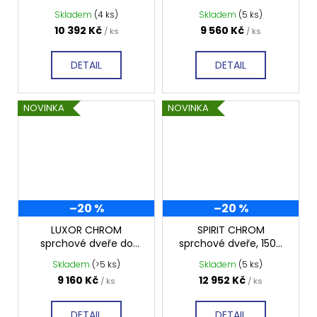
niky, 1500 mm, čiré
niky, 1300 mm, čiré
Skladem
(4 ks)
Skladem
(5 ks)
sklo, GU1215CH
sklo, GU1213CH
10 392 Kč
9 560 Kč
/ ks
/ ks
DETAIL
DETAIL
NOVINKA
NOVINKA
–20 %
–20 %
LUXOR CHROM
SPIRIT CHROM
sprchové dveře do
sprchové dveře, 1500
niky, 1200 mm, čiré
mm, čiré sklo, GI1015
Skladem
(>5 ks)
Skladem
(5 ks)
sklo, GU1212CH
9 160 Kč
12 952 Kč
/ ks
/ ks
DETAIL
DETAIL