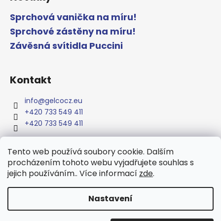
Sprchová vanička na míru!
Sprchové zástěny na míru!
Závěsná svítidla Puccini
Kontakt
info
@
gelcocz.eu
+420 733 549 411
+420 733 549 411
Tento web používá soubory cookie. Dalším
procházením tohoto webu vyjadřujete souhlas s
www.gelcocz.eu
jejich používáním.. Více informací
zde
.
Nastavení
Vytvořil Shoptet
Copyright 2026
GELCO
. Všechna práva vyhrazena.
Upravit