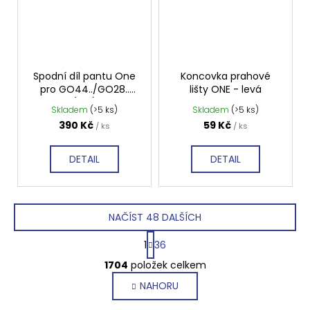
Spodní díl pantu One
Koncovka prahové
pro GO44../GO28..
lišty ONE - levá
(set)
Skladem
(>5 ks)
Skladem
(>5 ks)
390 Kč
59 Kč
/ ks
/ ks
DETAIL
DETAIL
NAČÍST 48 DALŠÍCH
S
1
36
t
O
r
1704
položek celkem
v
á
NAHORU
l
n
k
á