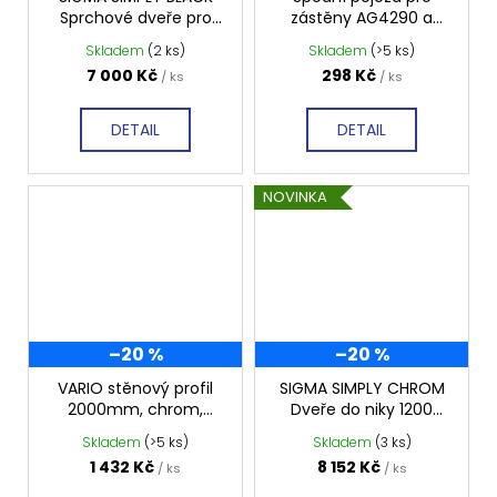
Sprchové dveře pro
zástěny AG4290 a
rohový vstup 1000mm,
AG4295
Skladem
(2 ks)
Skladem
(>5 ks)
sklo Brick, GS2410B
7 000 Kč
298 Kč
/ ks
/ ks
DETAIL
DETAIL
NOVINKA
–20 %
–20 %
VARIO stěnový profil
SIGMA SIMPLY CHROM
2000mm, chrom,
Dveře do niky 1200
GX1010
mm, čiré sklo, GS1112
Skladem
(>5 ks)
Skladem
(3 ks)
1 432 Kč
8 152 Kč
/ ks
/ ks