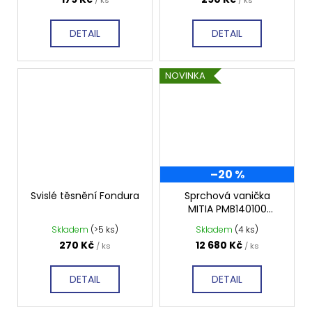
DETAIL
DETAIL
NOVINKA
–20 %
Svislé těsnění Fondura
Sprchová vanička
MITIA PMB140100
1400x1000 mm, bílá
Skladem
(>5 ks)
Skladem
(4 ks)
profilovaná
270 Kč
12 680 Kč
/ ks
/ ks
DETAIL
DETAIL