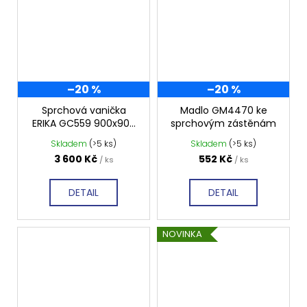
–20 %
–20 %
Sprchová vanička
Madlo GM4470 ke
ERIKA GC559 900x900
sprchovým zástěnám
mm, profilovaná
Skladem
(>5 ks)
Skladem
(>5 ks)
3 600 Kč
552 Kč
/ ks
/ ks
DETAIL
DETAIL
NOVINKA