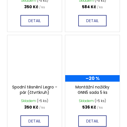
č
Skladem
(>5 ks)
Skladem
(>5 ks)
u
350 Kč
584 Kč
/ ks
/ ks
j
e
DETAIL
DETAIL
m
e
SIGMA
SIMPLY
BLACK
ČTVRTKRUHOVÝ
SPRCHOVÝ
KOUT
900X900,
–20 %
ČIRÉ
SKLO,
Spodní těsnění Legro -
Montážní nožičky
GS5590B
pár (čtvrtkruh)
GNN5 sada 5 ks
10
Skladem
(>5 ks)
Skladem
(>5 ks)
920
350 Kč
536 Kč
/ ks
/ ks
Kč
Původně:
13
DETAIL
DETAIL
650