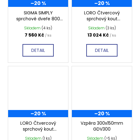
–20 %
–20 %
SIGMA SIMPLY
LORO Čtvercový
sprchové dveře 800
sprchový kout
mm, čiré sklo, GS1279F
900x900 mm, čiré sklo,
Skladem
(4 ks)
Skladem
(3 ks)
GN4490-GN3590
7 560 Kč
13 024 Kč
/ ks
/ ks
DETAIL
DETAIL
–20 %
–20 %
LORO Čtvercový
Vzpěra 300x150mm
sprchový kout
GDV300
1000x1000 mm, čiré
Skladem
(1 ks)
Skladem
(>5 ks)