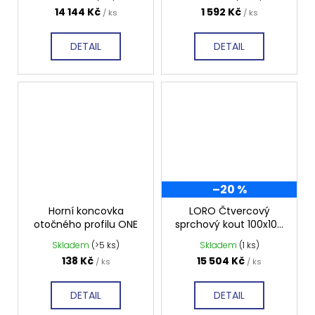
sklo, GN4610-GN3510
14 144 Kč
1 592 Kč
/ ks
/ ks
DETAIL
DETAIL
–20 %
Horní koncovka
LORO Čtvercový
otočného profilu ONE
sprchový kout 100x100
mm, čiré sklo, GN4810-
Skladem
(>5 ks)
Skladem
(1 ks)
GN4810
138 Kč
15 504 Kč
/ ks
/ ks
DETAIL
DETAIL