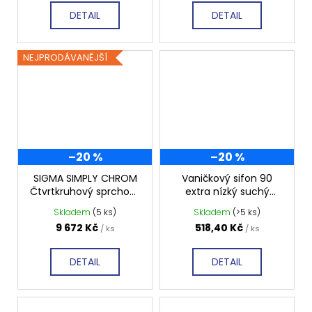
DETAIL
DETAIL
NEJPRODÁVANĚJŠÍ
–20 %
–20 %
SIGMA SIMPLY CHROM
Vaničkový sifon 90
Čtvrtkruhový sprchový
extra nízký suchý
kout 900x900 mm,
GE90EXN
Skladem
(5 ks)
Skladem
(>5 ks)
čiré sklo, GS5590
9 672 Kč
518,40 Kč
/ ks
/ ks
DETAIL
DETAIL