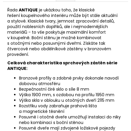
Řada
ANTIQUE
je ukázkou toho, že klasické
řešení koupelnového interiéru může být stále aktuální
a stylové. Klasické tvary, jemnost zpracování detailů,
použití noblesních doplňků, ale i nejmodernějších
materiálů - to vše poskytuje maximální komfort
v koupelně. Boční stěnu je možné kombinovat
s otočnými nebo posuvnými dveřmi. Získáte tak
čtvercové nebo obdélníkové zástěny v bronzovém
provedení.
Celková charakteristika sprchových zástěn série
ANTIQUE:
Bronzové profily a zdobné prvky dokonale navodí
dobovou atmosféru
Bezpečnostní čiré sklo o síle 8 mm
Výška 1900 mm, s ozdobou na profilu 1950 mm
Výška skla v oblouku u otočných dveří 2115 mm
Rozstřiku vody zabraňuje prahová lišta
a magnetické těsnění
Posuvné i otočné dveře umožňují instalaci do niky
nebo kombinaci s boční stěnou
Posuvné dveře mají zdvojené ložiskové pojezdy