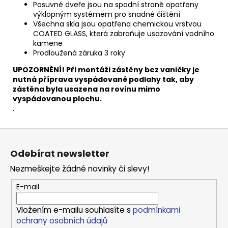
Posuvné dveře jsou na spodní straně opatřeny
výklopným systémem pro snadné čištění
Všechna skla jsou opatřena chemickou vrstvou
COATED GLASS, která zabraňuje usazování vodního
kamene
Prodloužená záruka 3 roky
UPOZORNĚNÍ! Při montáži zástěny bez vaničky je
nutná příprava vyspádované podlahy tak, aby
zástěna byla usazena na rovinu mimo
vyspádovanou plochu.
.
Z
á
Odebírat newsletter
p
Nezmeškejte žádné novinky či slevy!
a
t
E-mail
í
Vložením e-mailu souhlasíte s
podmínkami
ochrany osobních údajů