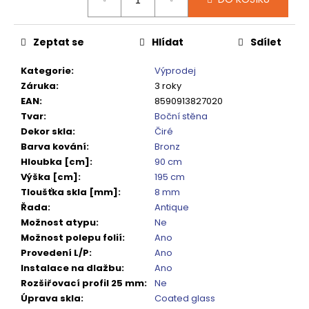
č
cena:
u
j
Zeptat se
Hlídat
Sdílet
e
m
Kategorie
:
Výprodej
e
Záruka
:
3 roky
EAN
:
8590913827020
Tvar
:
Boční stěna
SIGMA
SIMPLY
Dekor skla
:
Čiré
BLACK
Barva kování
:
Bronz
ČTVRTKRUHOVÝ
Hloubka [cm]
:
90 cm
SPRCHOVÝ
KOUT
Výška [cm]
:
195 cm
900X900,
Tloušťka skla [mm]
:
8 mm
ČIRÉ
Řada
:
Antique
SKLO,
Možnost atypu
:
Ne
GS5590B
Možnost polepu folií
:
Ano
10
Provedení L/P
:
Ano
920
Kč
Instalace na dlažbu
:
Ano
Původně:
Rozšiřovací profil 25 mm
:
Ne
13
Úprava skla
:
Coated glass
650