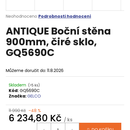
a
j
Průměrné
Neohodnoceno
Podrobnosti hodnocení
í
hodnocení
ANTIQUE Boční stěna
produktu
t
je
?
900mm, čiré sklo,
0,0
z
GQ5690C
5
hvězdiček.
HLEDAT
Můžeme doručit do:
11.8.2026
Skladem
(>5 ks)
Kód:
GQ5690C
D
Značka:
GELCO
o
p
11 990 Kč
–48 %
o
6 234,80 Kč
r
/ ks
u
Měrná
DO KOŠÍKU