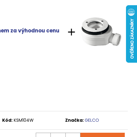
 ČIRÉ SKLO, GV1014
0 Kč
onem za výhodnou cenu
Kód:
KSM104W
Značka:
GELCO