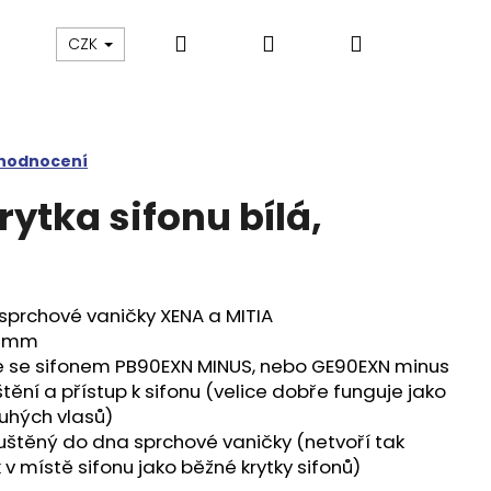
Hledat
Přihlášení
Nákupní
Výprodej
Vany a umyvadla
Náhradní dí
CZK
košík
 hodnocení
ytka sifonu bílá,
sprchové vaničky XENA a MITIA
8 mm
ze se sifonem PB90EXN MINUS, nebo GE90EXN minus
ění a přístup k sifonu (velice dobře funguje jako
ouhých vlasů)
puštěný do dna sprchové vaničky (netvoří tak
v místě sifonu jako běžné krytky sifonů)
M SPRCHOVÉ DVEŘE