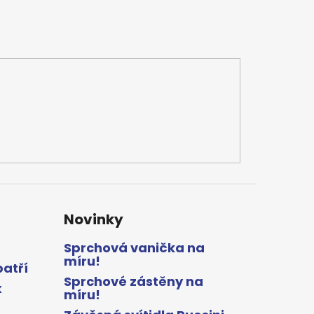
Novinky
Sprchová vanička na
míru!
patří
Sprchové zástěny na
x
míru!