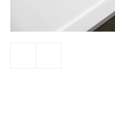
1200 MM, ČIRÉ SKLO, GD4612
12 080 Kč
Původně:
15 100 Kč