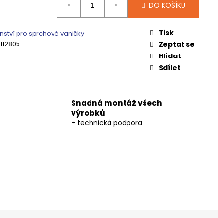
DO KOŠÍKU
Tisk
enství pro sprchové vaničky
112805
Zeptat se
Hlídat
Sdílet
Snadná montáž všech
výrobků
+ technická podpora