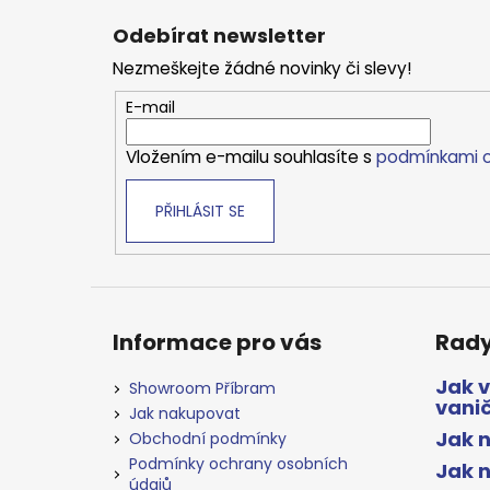
á
Odebírat newsletter
p
Nezmeškejte žádné novinky či slevy!
a
t
E-mail
í
Vložením e-mailu souhlasíte s
podmínkami o
PŘIHLÁSIT SE
Informace pro vás
Rady
Jak 
Showroom Příbram
vani
Jak nakupovat
Jak n
Obchodní podmínky
Podmínky ochrany osobních
Jak 
údajů