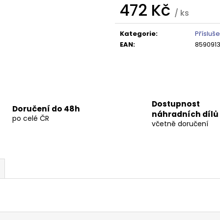
472 Kč
/ ks
Měrná
cena:
Kategorie
:
Přísluš
EAN
:
8590913
Dostupnost
Doručení do 48h
náhradních dílů
po celé ČR
včetně doručení