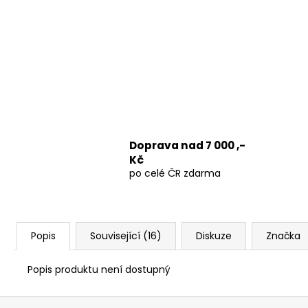
Doprava nad 7 000 ,-
Kč
po celé ČR zdarma
Popis
Související (16)
Diskuze
Značka
Popis produktu není dostupný
Z