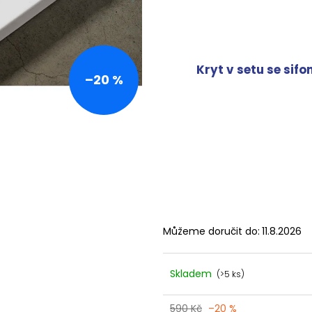
TMAVÉ SKLO GX1310
DO NIKY 1400MM,
5 240 Kč
16 792 Kč
Původně:
6 550 Kč
Původně:
20 99
Kryt v setu se sif
–20 %
Můžeme doručit do:
11.8.2026
Skladem
(>5 ks)
590 Kč
–20 %