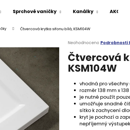
Sprchové vaničky
Kanálky
AKCE %
ičky
Čtvercová krytka sifonu bílá, KSM104W
Co potřebujete najít?
Průměrné
Neohodnoceno
Podrobnosti
hodnocení
Čtvercová kr
produktu
HLEDAT
je
KSM104W
0,0
z
5
Doporučujeme
hvězdiček.
vhodná pro všechny 
rozměr 138 mm x 13
je nutné použít pou
umožňuje snadné čišt
sítko k zachycení dl
kryt je pochozí a za
nepříjemný výstupek 
VARIO SPRCHOVÁ ZÁSTĚNA 1000 MM
VOLCANO CHRO