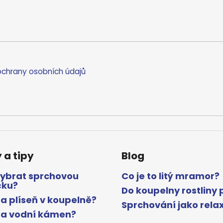
chrany osobních údajů
 a tipy
Blog
vybrat sprchovou
Co je to litý mramor?
čku?
Do koupelny rostliny 
a plíseň v koupelně?
Sprchování jako rela
na vodní kámen?