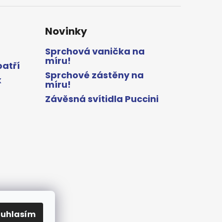
Novinky
Sprchová vanička na
míru!
patří
Sprchové zástěny na
x
míru!
Závěsná svítidla Puccini
ouhlasím