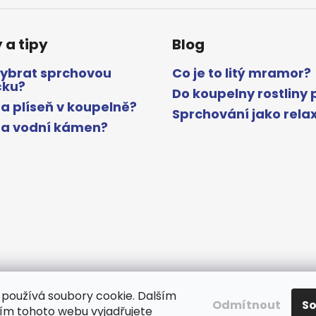
 a tipy
Blog
vybrat sprchovou
Co je to litý mramor?
čku?
Do koupelny rostliny 
a plíseň v koupelně?
Sprchování jako rela
na vodní kámen?
používá soubory cookie. Dalším
Odmítnout
S
m tohoto webu vyjadřujete