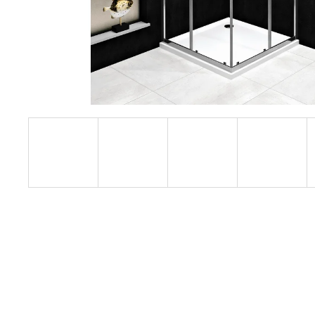
1200 MM, ČIRÉ SKLO, GD4612
12 080 Kč
Původně:
15 100 Kč