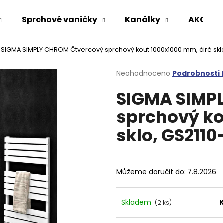
Sprchové vaničky
Kanálky
AKCE %
SIGMA SIMPLY CHROM Čtvercový sprchový kout 1000x1000 mm, čiré skl
Co potřebujete najít?
Průměrné
Neohodnoceno
Podrobnosti
hodnocení
SIGMA SIMP
produktu
HLEDAT
je
sprchový ko
0,0
z
sklo, GS2110
5
Doporučujeme
hvězdiček.
Můžeme doručit do:
7.8.2026
Skladem
(2 ks)
VARIO SPRCHOVÁ ZÁSTĚNA 1000 MM
VOLCANO CHRO