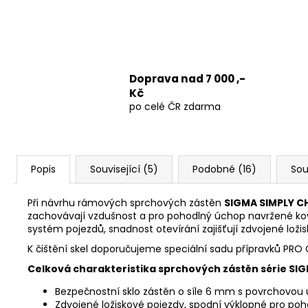
Doprava nad 7 000 ,-
Kč
po celé ČR zdarma
Popis
Související (5)
Podobné (16)
Sou
Při návrhu rámových sprchových zástěn
SIGMA SIMPLY 
zachovávají vzdušnost a pro pohodlný úchop navržené kov
systém pojezdů, snadnost otevírání zajišťují zdvojené loži
K čištění skel doporučujeme speciální sadu přípravků 
Celková charakteristika sprchových zástěn série SI
Bezpečnostní sklo zástěn o síle 6 mm s povrchovo
Zdvojené ložiskové pojezdy, spodní výklopné pro poho