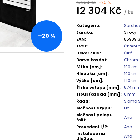
TMAVÉ SKLO GX1310
DO NIKY 1400MM,
15 380 Kč
–20 %
12 304 Kč
5 240 Kč
16 792 Kč
/ ks
Původně:
6 550 Kč
Původně:
20 99
Měrná
cena:
Kategorie
:
Sprchov
Záruka
:
3 roky
–20 %
EAN
:
859091
Tvar
:
Čtvere
Dekor skla
:
Čiré
Barva kování
:
Chrom
Šířka [cm]
:
100 cm
Hloubka [cm]
:
100 cm
Výška [cm]
:
190 cm
Šířka vstupu [mm]
:
574 m
Tloušťka skla [mm]
:
6 mm
Řada
:
Sigma 
Možnost atypu
:
Ne
Možnost polepu
Ano
folií
:
Provedení L/P
:
Ano
Instalace na
Ano
dlažbu
: