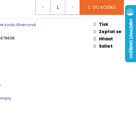
 ČIRÉ SKLO, GV1014
DO KOŠÍKU
0 Kč
Tisk
é kouty čtvercové
Zeptat se
3879838
Hlídat
c
Sdílet
m
Simply