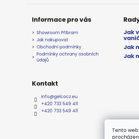
Informace pro vás
Rady
Jak 
Showroom Příbram
vani
Jak nakupovat
Jak n
Obchodní podmínky
Podmínky ochrany osobních
Jak 
údajů
Kontakt
info
@
gelcocz.eu
+420 733 549 411
+420 733 549 411
Tento web 
procházení