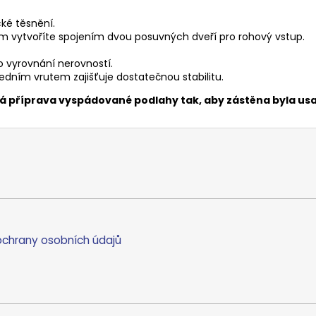
cké těsnění.
 vytvoříte spojením dvou posuvných dveří pro rohový vstup.
o vyrovnání nerovností.
dním vrutem zajišťuje dostatečnou stabilitu.
ná příprava vyspádované podlahy tak, aby zástěna byla u
chrany osobních údajů