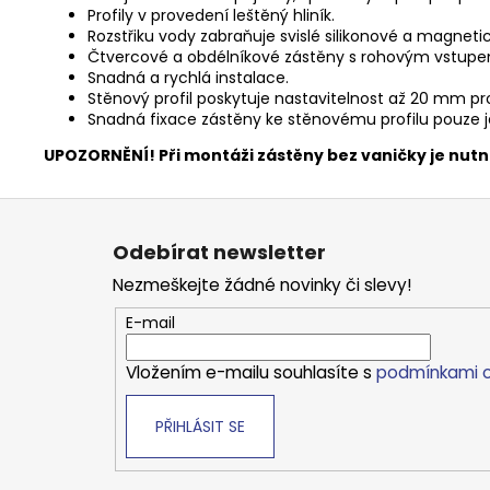
Profily v provedení leštěný hliník.
Rozstřiku vody zabraňuje svislé silikonové a magneti
Čtvercové a obdélníkové zástěny s rohovým vstupem
Snadná a rychlá instalace.
Stěnový profil poskytuje nastavitelnost až 20 mm pr
Snadná fixace zástěny ke stěnovému profilu pouze je
UPOZORNĚNÍ! Při montáži zástěny bez vaničky je nut
Z
á
Odebírat newsletter
p
Nezmeškejte žádné novinky či slevy!
a
t
E-mail
í
Vložením e-mailu souhlasíte s
podmínkami o
PŘIHLÁSIT SE