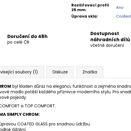
Rozšiřovací profil
Ano
25 mm
:
Úprava skla
:
Coated
Dostupnost
Doručení do 48h
náhradních dílů
po celé ČR
včetně doručení
visející soubory (1)
Diskuze
Značka
CHROM
byl kladen důraz na eleganci, funkčnost a zejména snadnou 
ové madlo potěší každého příznivce moderního stylu. Pro snad
skové pojezdy.
PRO COMFORT a TOP COMFORT.
GMA SIMPLY CHROM:
u úpravou COATED GLASS pro snadnou údržbu.
dlné čištění.