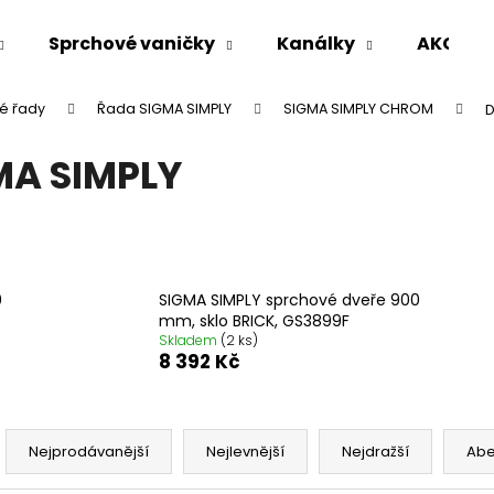
Sprchové vaničky
Kanálky
AKCE %
é řady
Řada SIGMA SIMPLY
SIGMA SIMPLY CHROM
D
Co potřebujete najít?
MA SIMPLY
HLEDAT
Doporučujeme
0
SIGMA SIMPLY sprchové dveře 900
mm, sklo BRICK, GS3899F
Skladem
(2 ks)
8 392 Kč
Ř
a
Nejprodávanější
Nejlevnější
Nejdražší
Ab
VARIO SPRCHOVÁ ZÁSTĚNA 1000 MM
VOLCANO CHRO
z