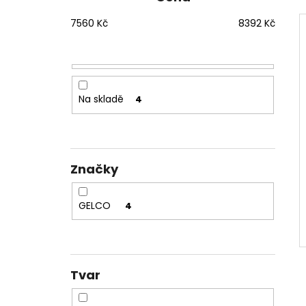
1200 MM, ČIRÉ SKLO, GD4612
t
12 080 Kč
7560
Kč
8392
Kč
r
Původně:
15 100 Kč
a
n
n
í
Na skladě
4
p
a
n
e
Značky
l
GELCO
4
Tvar