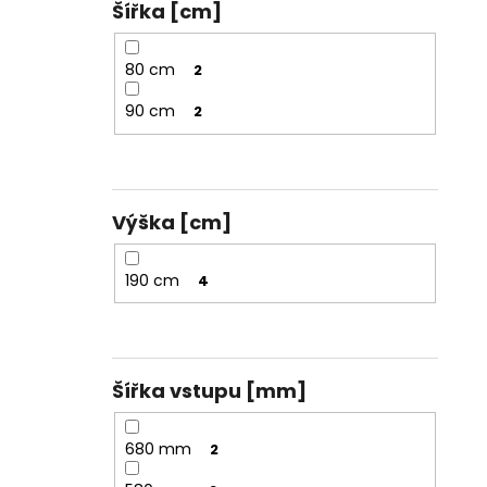
Šířka [cm]
80 cm
2
90 cm
2
Výška [cm]
190 cm
4
Šířka vstupu [mm]
680 mm
2