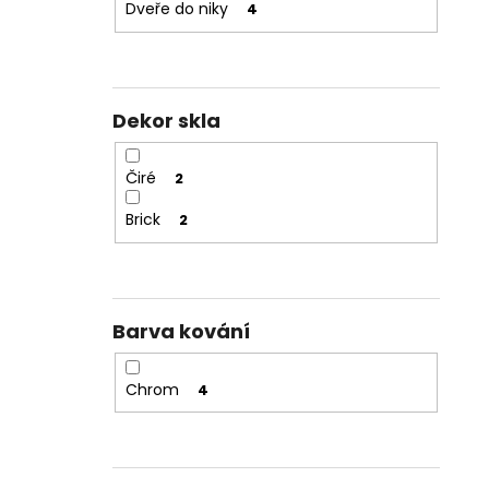
Dveře do niky
4
Dekor skla
Čiré
2
Brick
2
Barva kování
Chrom
4