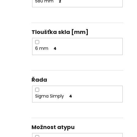
580 mm
2
Tloušťka skla [mm]
6 mm
4
Řada
Sigma Simply
4
Možnost atypu