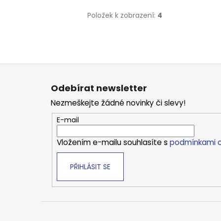
Položek k zobrazení:
4
Z
á
Odebírat newsletter
p
Nezmeškejte žádné novinky či slevy!
a
t
E-mail
í
Vložením e-mailu souhlasíte s
podmínkami o
PŘIHLÁSIT SE