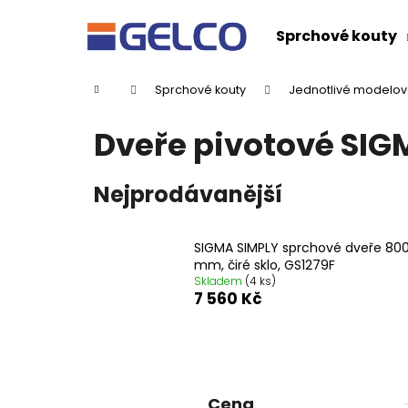
K
Přejít
na
o
Sprchové kouty
obsah
Zpět
Zpět
š
do
do
í
Domů
Sprchové kouty
Jednotlivé modelov
k
obchodu
obchodu
Dveře pivotové SIG
Nejprodávanější
SIGMA SIMPLY sprchové dveře 80
mm, čiré sklo, GS1279F
Skladem
(4 ks)
7 560 Kč
P
o
DRAGON SPRCHOVÉ DVEŘE DO NIKY
s
Cena