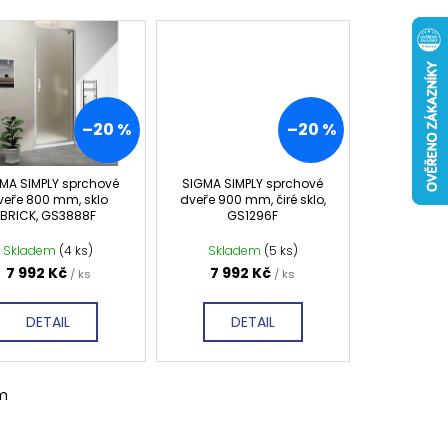
 ČIRÉ SKLO, GV1014
0 Kč
–20 %
–20 %
MA SIMPLY sprchové
SIGMA SIMPLY sprchové
veře 800 mm, sklo
dveře 900 mm, čiré sklo,
BRICK, GS3888F
GS1296F
Skladem
(4 ks)
Skladem
(5 ks)
7 992 Kč
7 992 Kč
/ ks
/ ks
DETAIL
DETAIL
m