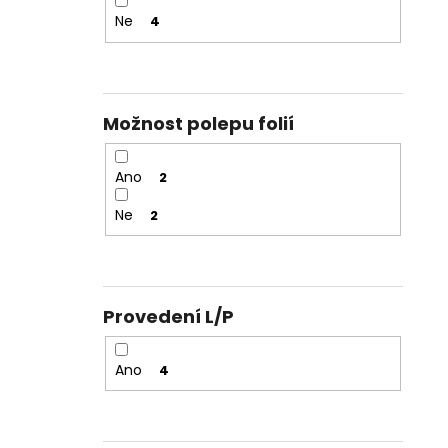
Ne
4
Možnost polepu folií
Ano
2
Ne
2
Provedení L/P
Ano
4