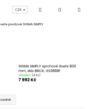
Hledat
Přihlášení
Nákupní
Výprodej
Vany a umyvadla
Náhradní dí
CZK
veře pivotové SIGMA SIMPLY
košík
SIGMA SIMPLY sprchové dveře 800
mm, sklo BRICK, GS3888F
Skladem
(4 ks)
7 992 Kč
ecedně
M SPRCHOVÉ DVEŘE