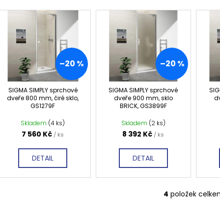
TMAVÉ SKLO GX1310
DO NIKY 1400MM,
e
5 240 Kč
16 792 Kč
n
V
Původně:
6 550 Kč
Původně:
20 99
í
ý
p
p
r
i
–20 %
–20 %
o
s
d
p
SIGMA SIMPLY sprchové
SIGMA SIMPLY sprchové
SIG
u
r
dveře 800 mm, čiré sklo,
dveře 900 mm, sklo
d
GS1279F
BRICK, GS3899F
k
o
t
d
Skladem
(4 ks)
Skladem
(2 ks)
ů
7 560 Kč
8 392 Kč
u
/ ks
/ ks
k
DETAIL
DETAIL
t
ů
4
položek celke
O
v