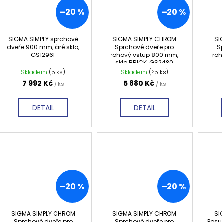
–20 %
–20 %
SIGMA SIMPLY sprchové
SIGMA SIMPLY CHROM
SI
dveře 900 mm, čiré sklo,
Sprchové dveře pro
S
GS1296F
rohový vstup 800 mm,
ro
sklo BRICK, GS2480
Skladem
(5 ks)
Skladem
(>5 ks)
7 992 Kč
5 880 Kč
/ ks
/ ks
DETAIL
DETAIL
–20 %
–20 %
SIGMA SIMPLY CHROM
SIGMA SIMPLY CHROM
SI
Sprchové dveře pro
Sprchové dveře pro
Posu