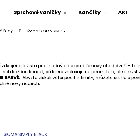
Sprchové vaničky
Kanálky
AKCE %
é řady
Řada SIGMA SIMPLY
Co potřebujete najít?
HLEDAT
rní zdvojená ložiska pro snadný a bezproblémový chod dveří – to
 v nich každou koupel, při které zrelaxuje nejenom tělo, ale i mysl.
É BARVĚ
. Abyste získali větší pocit intimity, můžete si sklo 
úplně nový nádech.
Doporučujeme
SIGMA SIMPLY BLACK
VARIO SPRCHOVÁ ZÁSTĚNA 1000 MM
VOLCANO CHRO