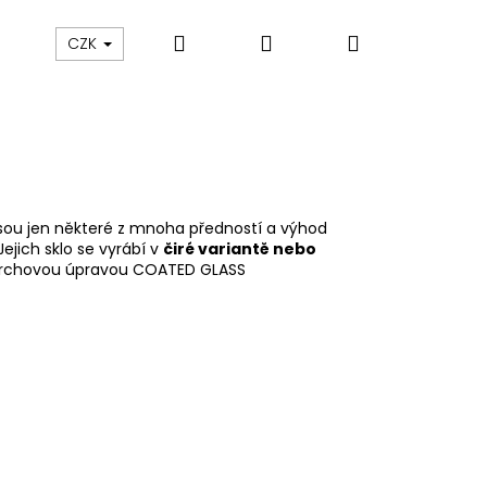
Hledat
Přihlášení
Nákupní
Výprodej
Vany a umyvadla
Náhradní dí
CZK
košík
 jsou jen některé z mnoha předností a výhod
 Jejich sklo se vyrábí v
čiré variantě nebo
s povrchovou úpravou COATED GLASS
M SPRCHOVÉ DVEŘE