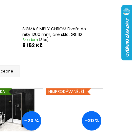
 ČIRÉ SKLO, GV1014
0 Kč
SIGMA SIMPLY CHROM Dveře do
niky 1200 mm, čiré sklo, GS1112
Skladem
(3 ks)
8 152 Kč
ecedně
NKA
NEJPRODÁVANĚJŠÍ
–20 %
–20 %