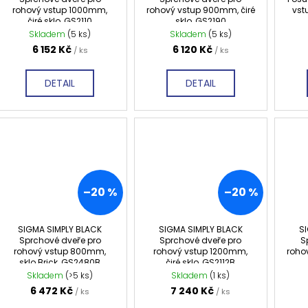
rohový vstup 1000mm,
rohový vstup 900mm, čiré
vst
čiré sklo, GS2110
sklo, GS2190
Skladem
(5 ks)
Skladem
(5 ks)
6 152 Kč
6 120 Kč
/ ks
/ ks
DETAIL
DETAIL
–20 %
–20 %
SIGMA SIMPLY BLACK
SIGMA SIMPLY BLACK
S
Sprchové dveře pro
Sprchové dveře pro
S
rohový vstup 800mm,
rohový vstup 1200mm,
roho
sklo Brick, GS2480B
čiré sklo, GS2112B
Skladem
(>5 ks)
Skladem
(1 ks)
6 472 Kč
7 240 Kč
/ ks
/ ks