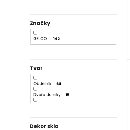
p
a
n
e
Značky
l
GELCO
142
Tvar
Obdélník
68
Dveře do niky
15
Čtverec
19
Boční stěna
10
Dekor skla
Čtvrtkruh
12