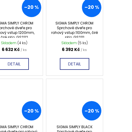
–20 %
–20 %
GMA SIMPLY CHROM
SIGMA SIMPLY CHROM
prchové dveře pro
Sprchové dveře pro
hový vstup 1200mm,
rohový vstup 1100mm, čiré
čiré sklo, GS2112
sklo, GS2111
Skladem
(4 ks)
Skladem
(5 ks)
6 632 Kč
6 392 Kč
/ ks
/ ks
DETAIL
DETAIL
–20 %
–20 %
GMA SIMPLY CHROM
SIGMA SIMPLY BLACK
vné dveře pro rohový
Sprchové dveře pro