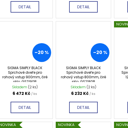
DETAIL
DETAIL
NOVI
–20 %
–20 %
SIGMA SIMPLY BLACK
SIGMA SIMPLY BLACK
S
Sprchové dveře pro
Sprchové dveře pro
Spr
rohový vstup 900mm, čiré
rohový vstup 800mm, čiré
1
sklo, GS2190B
sklo, GS2180B
Skladem
(2 ks)
Skladem
(2 ks)
6 472 Kč
6 232 Kč
/ ks
/ ks
DETAIL
DETAIL
NOVINKA
NOVINKA
NOVI