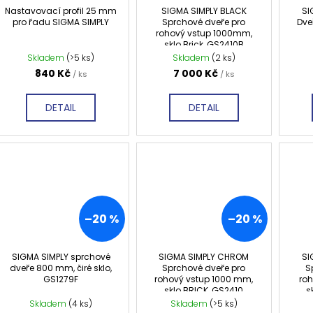
d
r
Nastavovací profil 25 mm
SIGMA SIMPLY BLACK
SI
u
pro řadu SIGMA SIMPLY
Sprchové dveře pro
Dve
o
rohový vstup 1000mm,
k
d
sklo Brick, GS2410B
t
Skladem
(>5 ks)
Skladem
(2 ks)
u
ů
840 Kč
7 000 Kč
/ ks
/ ks
k
t
DETAIL
DETAIL
ů
–20 %
–20 %
SIGMA SIMPLY sprchové
SIGMA SIMPLY CHROM
SI
dveře 800 mm, čiré sklo,
Sprchové dveře pro
S
GS1279F
rohový vstup 1000 mm,
ro
sklo BRICK, GS2410
s
Skladem
(4 ks)
Skladem
(>5 ks)