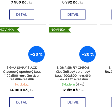
7 560 Kč
6 392 Kč
/ ks
/ ks
DETAIL
DETAIL
NOVINKA
NOVINKA
–20 %
–20 %
SIGMA SIMPLY BLACK
SIGMA SIMPLY CHROM
S
Čtvercový sprchový kout
Obdélníkový sprchový
Rozš
1100x1100 mm, čiré sklo,
kout 1200x800 mm, čiré
GS2111B-GS2111B
sklo, GS2112-GS2180
Na dotaz
Skladem
(4 ks)
14 000 Kč
12 192 Kč
/ ks
/ ks
DETAIL
DETAIL