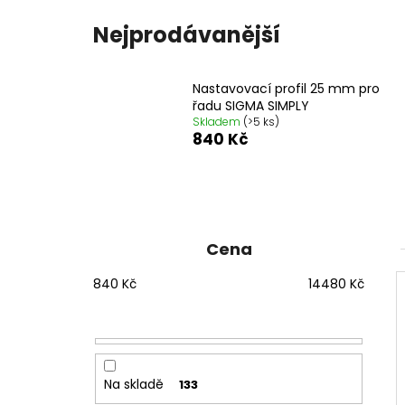
1200 MM, ČIRÉ SKLO, GD4612
12 080 Kč
Nejprodávanější
Původně:
15 100 Kč
Nastavovací profil 25 mm pro
řadu SIGMA SIMPLY
Skladem
(>5 ks)
840 Kč
P
o
s
Cena
t
840
Kč
14480
Kč
r
a
n
n
í
Na skladě
133