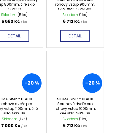
up 800mm, čiré sklo,
rohový vstup 900mm,
GS2180
sklo Brick, GS2490B
Skladem
(5 ks)
Skladem
(1 ks)
5 560 Kč
6 712 Kč
/ ks
/ ks
DETAIL
DETAIL
–20 %
–20 %
IGMA SIMPLY BLACK
SIGMA SIMPLY BLACK
prchové dveře pro
Sprchové dveře pro
vý vstup 1100mm, čiré
rohový vstup 1000mm,
sklo, GS2111B
čiré sklo, GS2110B
Skladem
(1 ks)
Skladem
(1 ks)
7 000 Kč
6 712 Kč
/ ks
/ ks