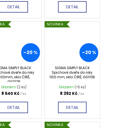
DETAIL
DETAIL
NKA
NOVINKA
–20 %
–20 %
IGMA SIMPLY BLACK
SIGMA SIMPLY BLACK
chové dveře do niky
Sprchové dveře do niky
200mm, sklo ČIRÉ,
1100 mm, sklo ČIRÉ, GS1111B
GS1112B
Skladem
(2 ks)
Skladem
(>5 ks)
8 640 Kč
8 392 Kč
/ ks
/ ks
DETAIL
DETAIL
NKA
NOVINKA