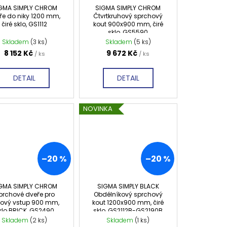
GMA SIMPLY CHROM
SIGMA SIMPLY CHROM
ře do niky 1200 mm,
Čtvrtkruhový sprchový
čiré sklo, GS1112
kout 900x900 mm, čiré
sklo, GS5590
Skladem
(3 ks)
Skladem
(5 ks)
8 152 Kč
9 672 Kč
/ ks
/ ks
DETAIL
DETAIL
NOVINKA
–20 %
–20 %
GMA SIMPLY CHROM
SIGMA SIMPLY BLACK
prchové dveře pro
Obdélníkový sprchový
hový vstup 900 mm,
kout 1200x900 mm, čiré
klo BRICK, GS2490
sklo, GS2112B-GS2190B
Skladem
(2 ks)
Skladem
(1 ks)