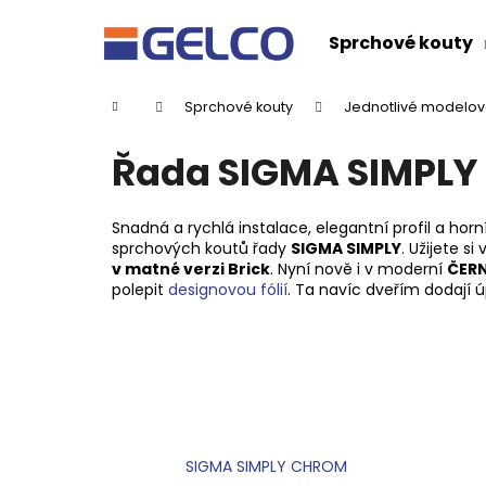
K
Přejít
na
o
Sprchové kouty
obsah
Zpět
Zpět
š
do
do
í
Domů
Sprchové kouty
Jednotlivé modelov
k
obchodu
obchodu
Řada SIGMA SIMPLY
Snadná a rychlá instalace, elegantní profil a ho
sprchových koutů řady
SIGMA SIMPLY
. Užijete si
v matné verzi Brick
. Nyní nově i v moderní
ČERN
polepit
designovou fólií
. Ta navíc dveřím dodají 
SIGMA SIMPLY CHROM
DRAGON SPRCHOVÉ DVEŘE DO NIKY