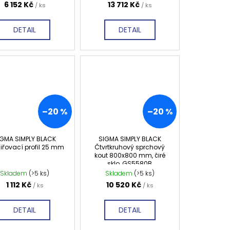
6 152 Kč
13 712 Kč
/ ks
/ ks
DETAIL
DETAIL
–20 %
–20 %
IGMA SIMPLY BLACK
SIGMA SIMPLY BLACK
iřovací profil 25 mm
Čtvrtkruhový sprchový
kout 800x800 mm, čiré
sklo, GS5580B
Skladem
(>5 ks)
Skladem
(>5 ks)
1 112 Kč
10 520 Kč
/ ks
/ ks
DETAIL
DETAIL