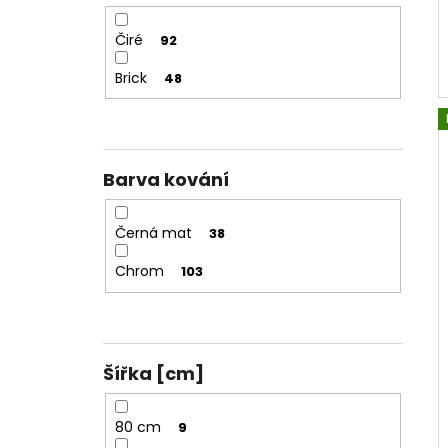
Dveře
16
Čiré
92
Brick
48
Barva kování
Černá mat
38
Chrom
103
Šířka [cm]
80 cm
9