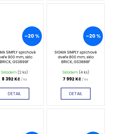
–20 %
–20 %
MA SIMPLY sprchové
SIGMA SIMPLY sprchové
veře 900 mm, sklo
dveře 800 mm, sklo
BRICK, GS3899F
BRICK, GS3888F
Skladem
(2 ks)
Skladem
(4 ks)
8 392 Kč
7 992 Kč
/ ks
/ ks
DETAIL
DETAIL