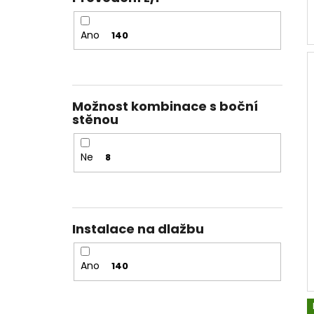
410 mm
2
Ano
140
432 mm
4
510 mm
1
574mm
1
Možnost kombinace s boční
stěnou
468 mm
1
437 mm
2
Ne
8
Instalace na dlažbu
Ano
140