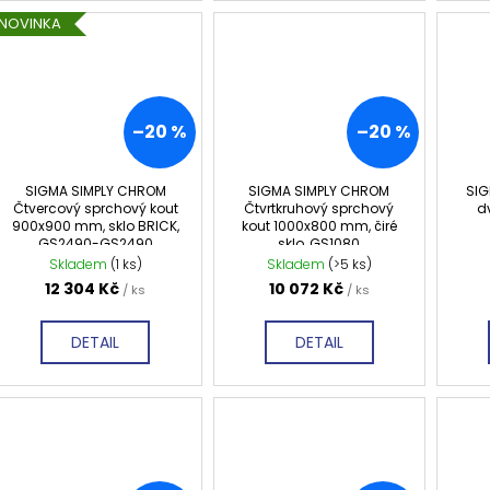
NOVINKA
–20 %
–20 %
SIGMA SIMPLY CHROM
SIGMA SIMPLY CHROM
SIG
Čtvercový sprchový kout
Čtvrtkruhový sprchový
d
900x900 mm, sklo BRICK,
kout 1000x800 mm, čiré
GS2490-GS2490
sklo, GS1080
Skladem
(1 ks)
Skladem
(>5 ks)
12 304 Kč
10 072 Kč
/ ks
/ ks
DETAIL
DETAIL