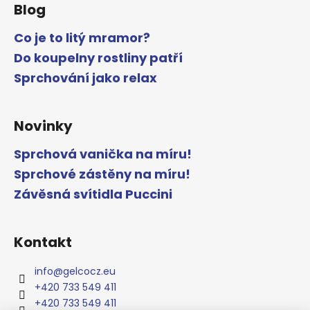
Blog
Co je to litý mramor?
Do koupelny rostliny patří
Sprchování jako relax
Novinky
Sprchová vanička na míru!
Sprchové zástěny na míru!
Závěsná svítidla Puccini
Kontakt
info
@
gelcocz.eu
+420 733 549 411
+420 733 549 411