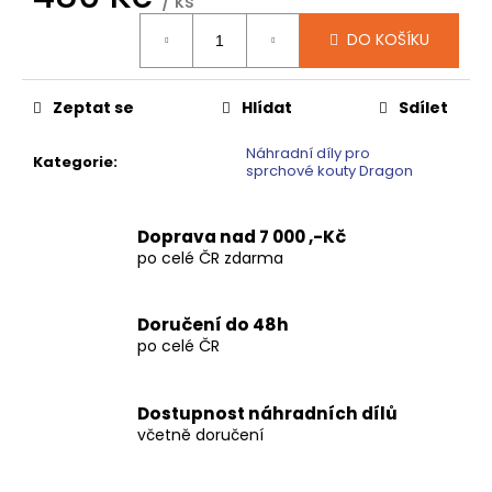
č
/ ks
Měrná
u
DO KOŠÍKU
cena:
j
e
m
Zeptat se
Hlídat
Sdílet
e
Náhradní díly pro
Kategorie
:
sprchové kouty Dragon
SIGMA
SIMPLY
BLACK
Doprava nad 7 000 ,-Kč
ČTVRTKRUHOVÝ
po celé ČR zdarma
SPRCHOVÝ
KOUT
900X900,
ČIRÉ
Doručení do 48h
SKLO,
po celé ČR
GS5590B
10
920
Dostupnost náhradních dílů
Kč
včetně doručení
Původně:
13
650