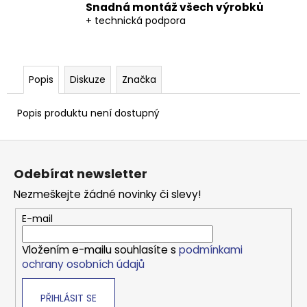
Kč
Snadná montáž všech výrobků
+ technická podpora
Popis
Diskuze
Značka
Popis produktu není dostupný
Z
á
Odebírat newsletter
p
Nezmeškejte žádné novinky či slevy!
a
t
E-mail
í
Vložením e-mailu souhlasíte s
podmínkami
ochrany osobních údajů
PŘIHLÁSIT SE