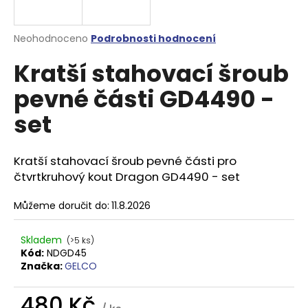
a
j
Průměrné
Neohodnoceno
Podrobnosti hodnocení
í
hodnocení
Kratší stahovací šroub
produktu
t
je
?
pevné části GD4490 -
0,0
z
set
5
hvězdiček.
Kratší stahovací šroub pevné části pro
HLEDAT
čtvrtkruhový kout Dragon GD4490 - set
Můžeme doručit do:
11.8.2026
D
o
Skladem
(>5 ks)
p
Kód:
NDGD45
o
Značka:
GELCO
r
u
480 Kč