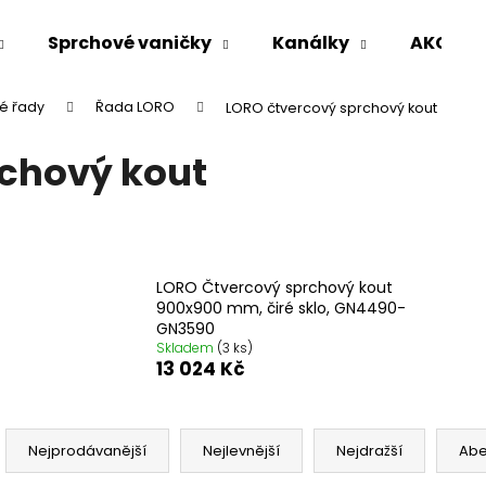
Sprchové vaničky
Kanálky
AKCE %
é řady
Řada LORO
LORO čtvercový sprchový kout
Co potřebujete najít?
chový kout
HLEDAT
LORO Čtvercový sprchový kout
Doporučujeme
900x900 mm, čiré sklo, GN4490-
GN3590
Skladem
(3 ks)
13 024 Kč
Ř
a
Nejprodávanější
Nejlevnější
Nejdražší
Ab
VARIO SPRCHOVÁ ZÁSTĚNA 1000 MM
VOLCANO CHRO
z