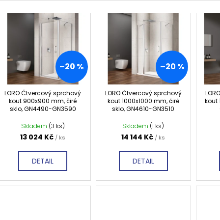
TMAVÉ SKLO GX1310
DO NIKY 1400MM,
e
5 240 Kč
16 792 Kč
n
Původně:
6 550 Kč
Původně:
20 99
V
í
ý
p
p
r
i
–20 %
–20 %
o
s
d
p
LORO Čtvercový sprchový
LORO Čtvercový sprchový
LORO
u
r
kout 900x900 mm, čiré
kout 1000x1000 mm, čiré
kout 
sklo, GN4490-GN3590
sklo, GN4610-GN3510
k
o
t
d
Skladem
(3 ks)
Skladem
(1 ks)
ů
13 024 Kč
14 144 Kč
u
/ ks
/ ks
k
DETAIL
DETAIL
t
ů