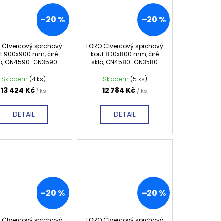
–20 %
–20 %
 Čtvercový sprchový
LORO Čtvercový sprchový
t 900x900 mm, čiré
kout 800x800 mm, čiré
lo, GN4590-GN3590
sklo, GN4580-GN3580
Skladem
(4 ks)
Skladem
(5 ks)
13 424 Kč
12 784 Kč
/ ks
/ ks
DETAIL
DETAIL
–20 %
–20 %
 Čtvercový sprchový
LORO Čtvercový sprchový