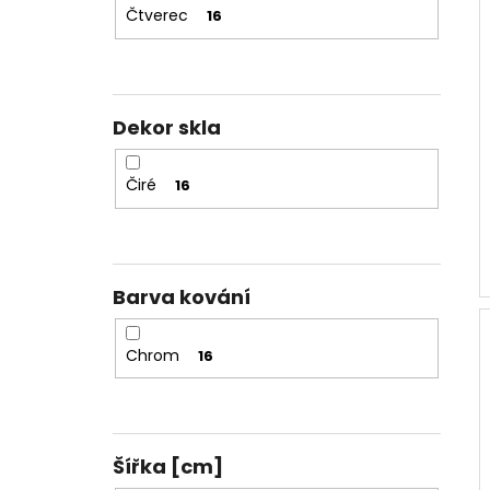
Čtverec
16
Dekor skla
Čiré
16
Barva kování
Chrom
16
Šířka [cm]