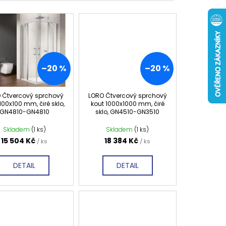
 ČIRÉ SKLO, GV1014
0 Kč
–20 %
–20 %
 Čtvercový sprchový
LORO Čtvercový sprchový
100x100 mm, čiré sklo,
kout 1000x1000 mm, čiré
GN4810-GN4810
sklo, GN4510-GN3510
Skladem
(1 ks)
Skladem
(1 ks)
15 504 Kč
18 384 Kč
/ ks
/ ks
DETAIL
DETAIL