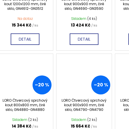
kout 1200x1200 mm, čiré
kout 900x900 mm, čiré
kou
sklo, GN4612-GN3512
sklo, GN4690-GN3590
sk
Na dotaz
Skladem
(4 ks)
15 344 Kč
13 424 Kč
/ ks
/ ks
DETAIL
DETAIL
–20 %
–20 %
LORO Čtvercový sprchový
LORO Čtvercový sprchový
LORO
kout 800x800 mm, čiré
kout 900x900 mm, čiré
kou
sklo, GN4880-GN4880
sklo, GN4790-GN4790
sk
Skladem
(2 ks)
Skladem
(2 ks)
14 384 Kč
15 664 Kč
/ ks
/ ks