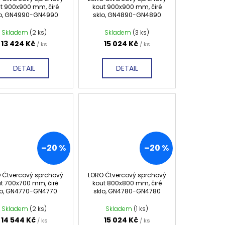
t 900x900 mm, čiré
kout 900x900 mm, čiré
lo, GN4990-GN4990
sklo, GN4890-GN4890
Skladem
(2 ks)
Skladem
(3 ks)
13 424 Kč
15 024 Kč
/ ks
/ ks
DETAIL
DETAIL
–20 %
–20 %
 Čtvercový sprchový
LORO Čtvercový sprchový
t 700x700 mm, čiré
kout 800x800 mm, čiré
lo, GN4770-GN4770
sklo, GN4780-GN4780
Skladem
(2 ks)
Skladem
(1 ks)
14 544 Kč
15 024 Kč
/ ks
/ ks