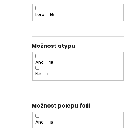
Loro
16
Možnost atypu
Ano
15
Ne
1
Možnost polepu folií
Ano
16