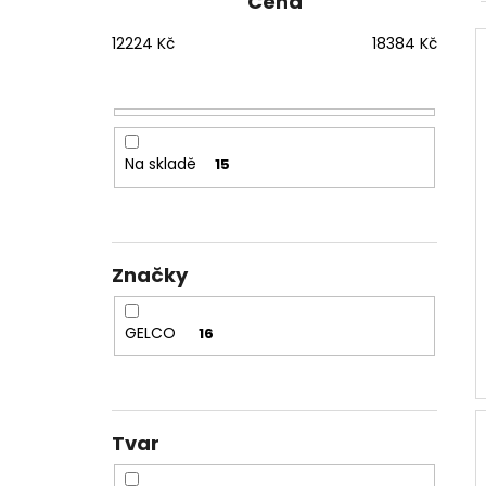
Cena
1200 MM, ČIRÉ SKLO, GD4612
t
12 080 Kč
12224
Kč
18384
Kč
r
Původně:
15 100 Kč
a
n
n
í
Na skladě
15
p
a
n
e
Značky
l
GELCO
16
Tvar