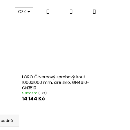
Hledat
Přihlášení
Nákupní
Výprodej
Vany a umyvadla
Náhradní dí
CZK
košík
LORO Čtvercový sprchový kout
1000x1000 mm, čiré sklo, GN4610-
GN3510
Skladem
(1 ks)
14 144 Kč
ecedně
M SPRCHOVÉ DVEŘE