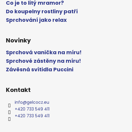
Co je to litý mramor?
Do koupelny rostliny patří
Sprchování jako relax
Novinky
Sprchová vanička na míru!
Sprchové zástěny na míru!
Závěsná svítidla Puccini
Kontakt
info
@
gelcocz.eu
+420 733 549 411
+420 733 549 411