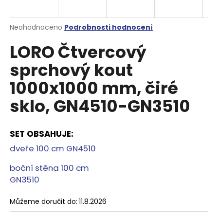
a
j
Průměrné
Neohodnoceno
Podrobnosti hodnocení
í
hodnocení
LORO Čtvercový
produktu
t
je
?
sprchový kout
0,0
z
1000x1000 mm, čiré
5
hvězdiček.
sklo, GN4510-GN3510
HLEDAT
SET OBSAHUJE
:
dveře 100 cm GN4510
D
o
boční stěna 100 cm
p
GN3510
o
r
Můžeme doručit do:
11.8.2026
u