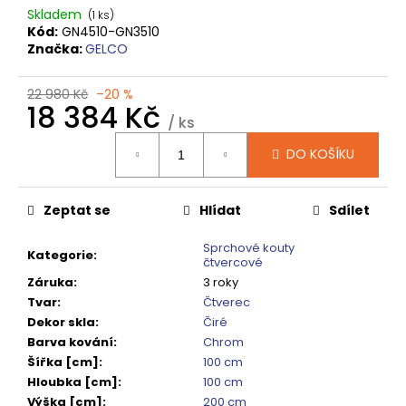
č
Skladem
(1 ks)
u
Kód:
GN4510-GN3510
j
Značka:
GELCO
e
m
22 980 Kč
–20 %
e
18 384 Kč
/ ks
Měrná
DO KOŠÍKU
DRAGON
cena:
SPRCHOVÉ
DVEŘE
DO
Zeptat se
Hlídat
Sdílet
NIKY
1200
MM,
Sprchové kouty
Kategorie
:
ČIRÉ
čtvercové
SKLO,
Záruka
:
3 roky
GD4612
Tvar
:
Čtverec
12
Dekor skla
:
Čiré
080
Barva kování
:
Chrom
Kč
Šířka [cm]
:
100 cm
Původně:
15
Hloubka [cm]
:
100 cm
100
Výška [cm]
:
200 cm