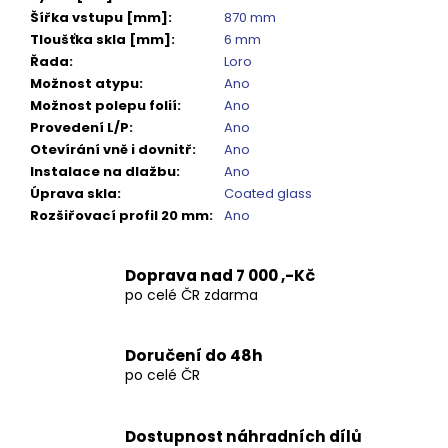
Kč
Šířka vstupu [mm]
:
870 mm
Tloušťka skla [mm]
:
6 mm
Řada
:
Loro
Možnost atypu
:
Ano
Možnost polepu folií
:
Ano
Provedení L/P
:
Ano
Otevírání vně i dovnitř
:
Ano
Instalace na dlažbu
:
Ano
Úprava skla
:
Coated glass
Rozšiřovací profil 20 mm
:
Ano
Doprava nad 7 000 ,-Kč
po celé ČR zdarma
Doručení do 48h
po celé ČR
Dostupnost náhradních dílů