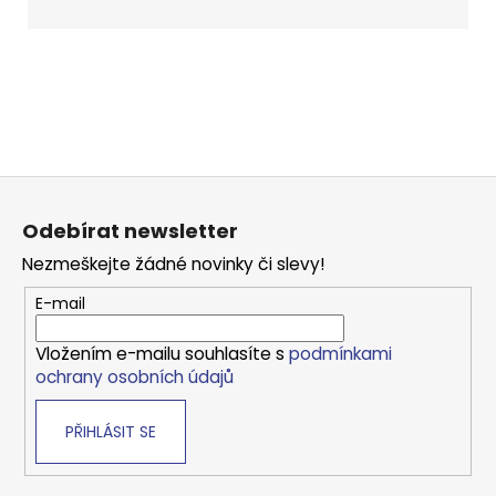
Z
á
Odebírat newsletter
p
Nezmeškejte žádné novinky či slevy!
a
t
E-mail
í
Vložením e-mailu souhlasíte s
podmínkami
ochrany osobních údajů
PŘIHLÁSIT SE