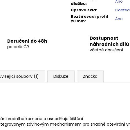
Ano
dlažbu
:
Úprava skla
:
Coated
Rozšiřovací profil
Ano
20 mm
:
Dostupnost
Doručení do 48h
náhradních dílů
po celé ČR
včetně doručení
visející soubory (1)
Diskuze
Značka
ání vodního kamene a usnadňuje čištění
 a integrovaným zdvihovým mechanismem pro snadné
otevírání vn