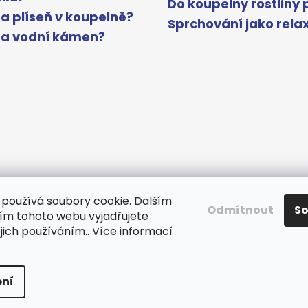
Do koupelny rostliny 
a plíseň v koupelně?
Sprchování jako rela
na vodní kámen?
používá soubory cookie. Dalším
Odmítnout
S
m tohoto webu vyjadřujete
www.gelcocz.eu
ejich používáním.. Více informací
a.
Upravit nastavení cookies
ní