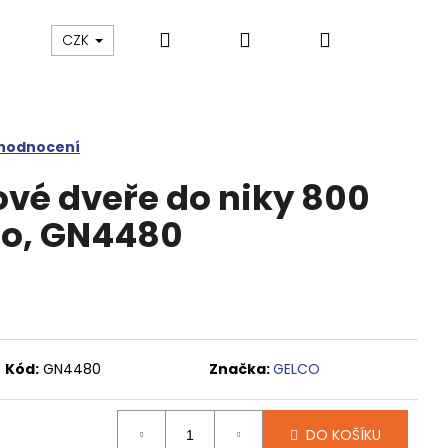
Hledat
Přihlášení
Nákupní
Výprodej
Vany a umyvadla
Náhradní dí
CZK
košík
 hodnocení
vé dveře do niky 800
lo, GN4480
Kód:
GN4480
Značka:
GELCO
M SPRCHOVÉ DVEŘE
DO KOŠÍKU