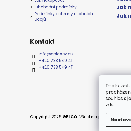
Jak nakupovat
Jak n
Obchodní podmínky
Podmínky ochrany osobních
Jak 
údajů
Kontakt
info
@
gelcocz.eu
+420 733 549 411
+420 733 549 411
Tento web 
procházení
souhlas s j
zde
.
Copyright 2026
GELCO
. Všechna práva vyhrazen
Nastave