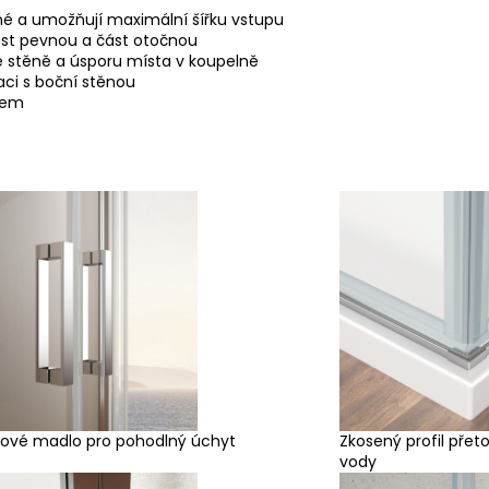
né a umožňují maximální šířku vstupu
ást pevnou a část otočnou
e stěně a úsporu místa v koupelně
aci s boční stěnou
pem
ové madlo pro pohodlný úchyt
Zkosený profil přet
vody