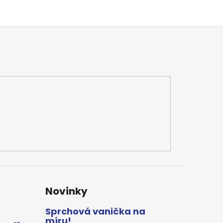
Novinky
Sprchová vanička na
míru!