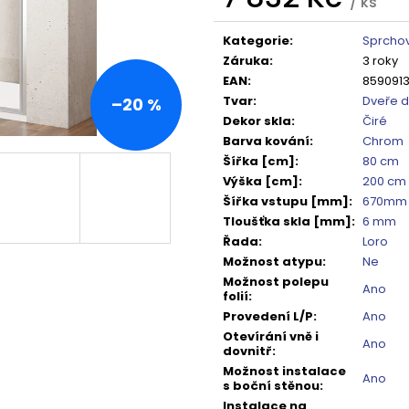
TMAVÉ SKLO GX1310
DO NIKY 1400MM,
/ ks
Měrná
5 240 Kč
16 792 Kč
cena:
Původně:
6 550 Kč
Původně:
20 99
Kategorie
:
Sprchov
Záruka
:
3 roky
EAN
:
859091
Tvar
:
Dveře d
–20 %
Dekor skla
:
Čiré
Barva kování
:
Chrom
Šířka [cm]
:
80 cm
Výška [cm]
:
200 cm
Šířka vstupu [mm]
:
670mm
Tloušťka skla [mm]
:
6 mm
Řada
:
Loro
Možnost atypu
:
Ne
Možnost polepu
Ano
folií
:
Provedení L/P
:
Ano
Otevírání vně i
Ano
dovnitř
:
Možnost instalace
Ano
s boční stěnou
:
Instalace na