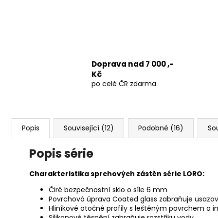
Doprava nad 7 000 ,-
Kč
po celé ČR zdarma
Popis
Související (12)
Podobné (16)
Sou
Popis série
Charakteristika sprchových zástěn série LORO:
Čiré bezpečnostní sklo o síle 6 mm
Povrchová úprava Coated glass zabraňuje usazov
Hliníkové otočné profily s leštěným povrchem
Silikonové těsnění zabraňuje rozstřiku vody