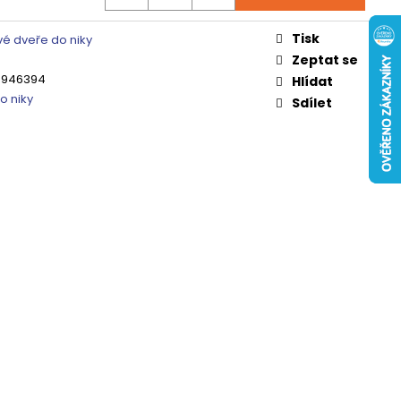
 ČIRÉ SKLO, GV1014
Tisk
0 Kč
é dveře do niky
Zeptat se
3946394
Hlídat
o niky
Sdílet