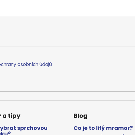
chrany osobních údajů
 a tipy
Blog
vybrat sprchovou
Co je to litý mramor?
čku?