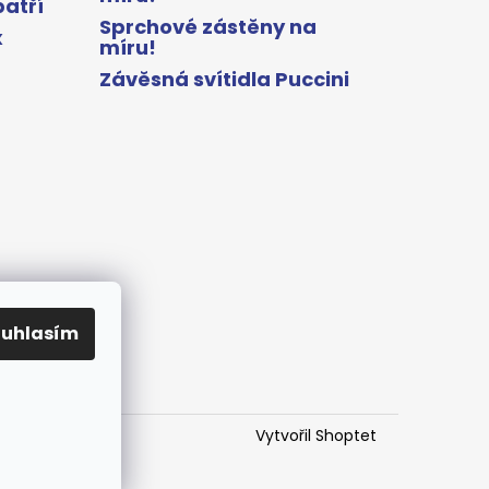
patří
Sprchové zástěny na
x
míru!
Závěsná svítidla Puccini
ouhlasím
Vytvořil Shoptet