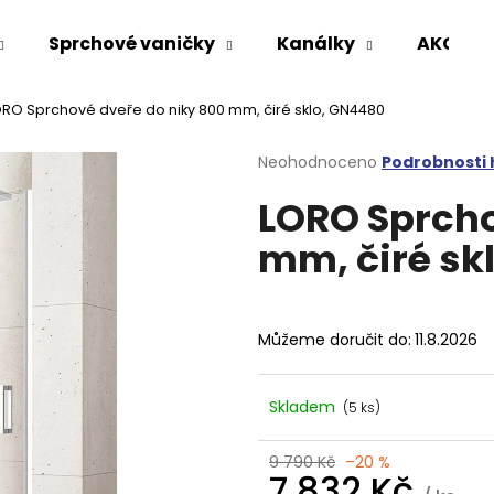
Sprchové vaničky
Kanálky
AKCE %
RO Sprchové dveře do niky 800 mm, čiré sklo, GN4480
Co potřebujete najít?
Průměrné
Neohodnoceno
Podrobnosti
hodnocení
LORO Sprcho
produktu
HLEDAT
je
mm, čiré sk
0,0
z
5
Doporučujeme
hvězdiček.
Můžeme doručit do:
11.8.2026
Skladem
(5 ks)
9 790 Kč
–20 %
VARIO SPRCHOVÁ ZÁSTĚNA 1000 MM
VOLCANO CHRO
7 832 Kč