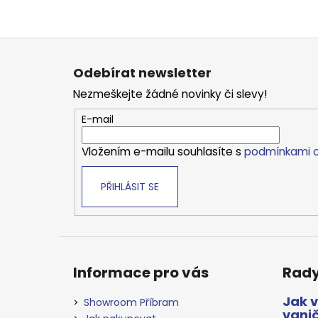
Z
á
Odebírat newsletter
p
Nezmeškejte žádné novinky či slevy!
a
t
E-mail
í
Vložením e-mailu souhlasíte s
podmínkami o
PŘIHLÁSIT SE
Informace pro vás
Rady
Jak 
Showroom Příbram
vani