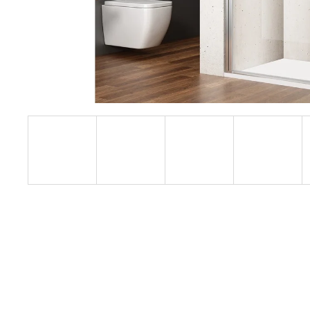
1200 MM, ČIRÉ SKLO, GD4612
12 080 Kč
Původně:
15 100 Kč