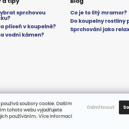
 a tipy
Blog
vybrat sprchovou
Co je to litý mramor?
čku?
Do koupelny rostliny 
a plíseň v koupelně?
Sprchování jako rela
na vodní kámen?
používá soubory cookie. Dalším
Odmítnout
S
m tohoto webu vyjadřujete
www.gelcocz.eu
ejich používáním.. Více informací