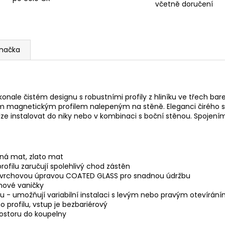
včetně doručení
načka
okonale čistém designu s robustními profily z hliníku ve třech
ým magnetickým profilem nalepeným na stěně. Eleganci čirého s
e instalovat do niky nebo v kombinaci s boční stěnou. Spojením 
rná mat, zlato mat
rofilu zaručují spolehlivý chod zástěn
povrchovou úpravou COATED GLASS pro snadnou údržbu
hové vaničky
 - umožňují variabilní instalaci s levým nebo pravým otevírán
 profilu, vstup je bezbariérový
rostoru do koupelny