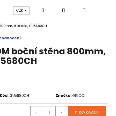
Hledat
Přihlášení
Nákupní
Výprodej
Vany a umyvadla
Náhradní dí
CZK
800mm, čiré sklo, GU5680CH
košík
 hodnocení
M boční stěna 800mm,
GU5680CH
Kód:
GU5680CH
Značka:
GELCO
M SPRCHOVÉ DVEŘE
DO KOŠÍKU