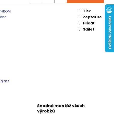
 ČIRÉ SKLO, GV1014
Tisk
0 Kč
CHROM
těna
Zeptat se
Hlídat
Sdílet
 glass
Snadná montáž všech
výrobků