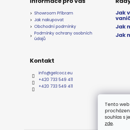
Informace pro vás
Rady
Jak 
Showroom Příbram
vani
Jak nakupovat
Jak n
Obchodní podmínky
Podmínky ochrany osobních
Jak 
údajů
Kontakt
info
@
gelcocz.eu
+420 733 549 411
+420 733 549 411
Tento web 
procházení
souhlas s j
zde
.