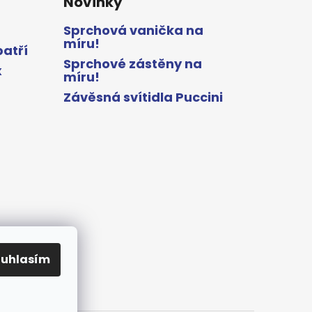
Novinky
Sprchová vanička na
míru!
patří
Sprchové zástěny na
x
míru!
Závěsná svítidla Puccini
ouhlasím