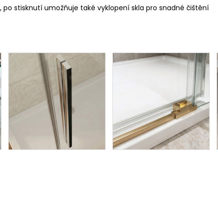
b, po stisknutí umožňuje také vyklopení skla pro snadné čištění