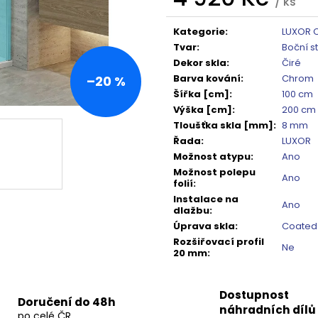
TMAVÉ SKLO GX1310
DO NIKY 1400MM,
/ ks
Měrná
5 240 Kč
16 792 Kč
cena:
Původně:
6 550 Kč
Původně:
20 99
Kategorie
:
LUXOR 
Tvar
:
Boční s
Dekor skla
:
Čiré
Barva kování
:
Chrom
–20 %
Šířka [cm]
:
100 cm
Výška [cm]
:
200 cm
Tloušťka skla [mm]
:
8 mm
Řada
:
LUXOR
Možnost atypu
:
Ano
Možnost polepu
Ano
folií
:
Instalace na
Ano
dlažbu
:
Úprava skla
:
Coated
Rozšiřovací profil
Ne
20 mm
:
Dostupnost
Doručení do 48h
náhradních dílů
po celé ČR