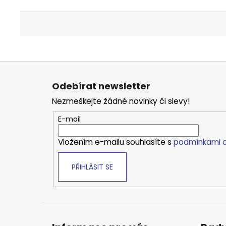
Z
á
Odebírat newsletter
p
Nezmeškejte žádné novinky či slevy!
a
t
E-mail
í
Vložením e-mailu souhlasíte s
podmínkami o
PŘIHLÁSIT SE