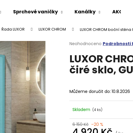
Sprchové vaničky
Kanálky
AKCE %
Řada LUXOR
LUXOR CHROM
LUXOR CHROM boční stěna 
Co potřebujete najít?
Průměrné
Neohodnoceno
Podrobnosti
hodnocení
LUXOR CHRO
produktu
HLEDAT
je
čiré sklo, 
0,0
z
5
Doporučujeme
hvězdiček.
Můžeme doručit do:
10.8.2026
Skladem
(4 ks)
6 150 Kč
–20 %
VARIO SPRCHOVÁ ZÁSTĚNA 1000 MM
VOLCANO CHRO
4 920 Kč