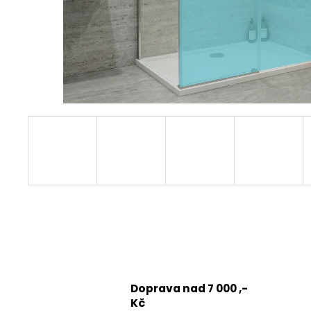
1200 MM, ČIRÉ SKLO, GD4612
12 080 Kč
Původně:
15 100 Kč
Doprava nad 7 000 ,-
Kč