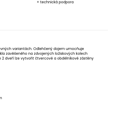
+ technická podpora
 barevných variantách. Odlehčený dojem umocňuje
kla zavěšeného na zdvojených ložiskových kolech
2 dveří lze vytvořit čtvercové a obdélníkové zástěny
ím