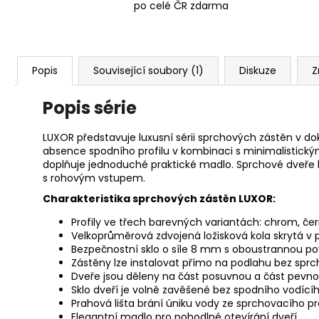
po celé ČR zdarma
Popis
Související soubory (1)
Diskuze
Z
Popis série
LUXOR představuje luxusní sérii sprchových zástěn v d
absence spodního profilu v kombinaci s minimalistick
doplňuje jednoduché praktické madlo. Sprchové dveře lz
s rohovým vstupem.
Charakteristika sprchových zástěn LUXOR:
Profily ve třech barevných variantách: chrom, če
Velkoprůměrová zdvojená ložisková kola skrytá v p
Bezpečnostní sklo o síle 8 mm s oboustrannou 
Zástěny lze instalovat přímo na podlahu bez sprc
Dveře jsou děleny na část posuvnou a část pevnou
Sklo dveří je volně zavěšené bez spodního vodícího
Prahová lišta brání úniku vody ze sprchovacího p
Elegantní madlo pro pohodlné otevírání dveří