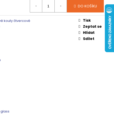
 ČIRÉ SKLO, GV1014
DO KOŠÍKU
0 Kč
Tisk
é kouty čtvercové
c
Zeptat se
Hlídat
Sdílet
m
 glass