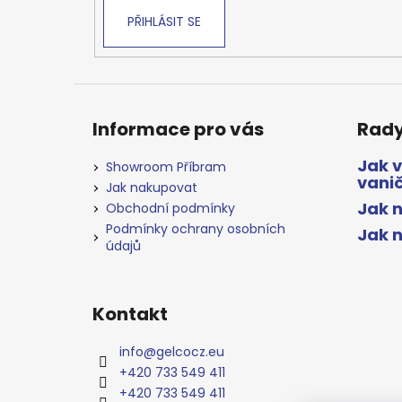
PŘIHLÁSIT SE
Informace pro vás
Rady
Jak 
Showroom Příbram
vani
Jak nakupovat
Jak n
Obchodní podmínky
Podmínky ochrany osobních
Jak 
údajů
Kontakt
info
@
gelcocz.eu
+420 733 549 411
+420 733 549 411