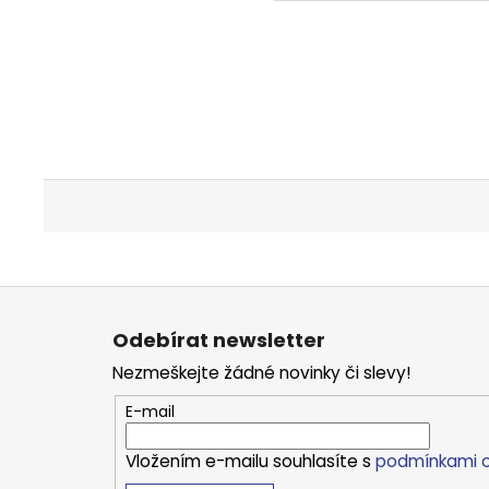
Z
á
Odebírat newsletter
p
Nezmeškejte žádné novinky či slevy!
a
t
E-mail
í
Vložením e-mailu souhlasíte s
podmínkami o