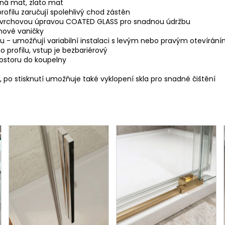
rná mat, zlato mat
rofilu zaručují spolehlivý chod zástěn
povrchovou úpravou COATED GLASS pro snadnou údržbu
hové vaničky
 - umožňují variabilní instalaci s levým nebo pravým otevírán
 profilu, vstup je bezbariérový
rostoru do koupelny
b, po stisknutí umožňuje také vyklopení skla pro snadné čištění