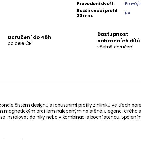
Provedení dveří
:
Pravé/
Rozšiřovací profil
Ne
20 mm
:
Dostupnost
Doručení do 48h
náhradních dílů
po celé ČR
včetně doručení
okonale čistém designu s robustními profily z hliníku ve třech
ým magnetickým profilem nalepeným na stěně. Eleganci čirého s
e instalovat do niky nebo v kombinaci s boční stěnou. Spojením 