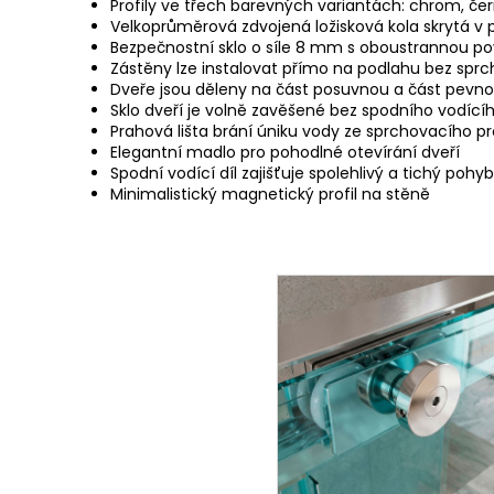
Profily ve třech barevných variantách: chrom, če
Velkoprůměrová zdvojená ložisková kola skrytá v p
Bezpečnostní sklo o síle 8 mm s oboustrannou 
Zástěny lze instalovat přímo na podlahu bez sprc
Dveře jsou děleny na část posuvnou a část pevnou
Sklo dveří je volně zavěšené bez spodního vodícího
Prahová lišta brání úniku vody ze sprchovacího p
Elegantní madlo pro pohodlné otevírání dveří
Spodní vodící díl zajišťuje spolehlivý a tichý pohy
Minimalistický magnetický profil na stěně