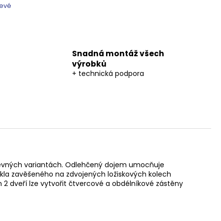
Levé
Snadná montáž všech
výrobků
+ technická podpora
 barevných variantách. Odlehčený dojem umocňuje
kla zavěšeného na zdvojených ložiskových kolech
2 dveří lze vytvořit čtvercové a obdélníkové zástěny