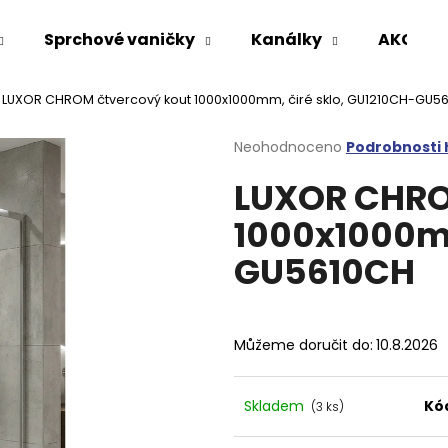
Sprchové vaničky
Kanálky
AKCE %
LUXOR CHROM čtvercový kout 1000x1000mm, čiré sklo, GU1210CH-GU5
Co potřebujete najít?
Průměrné
Neohodnoceno
Podrobnosti
hodnocení
LUXOR CHRO
produktu
HLEDAT
je
1000x1000mm
0,0
z
GU5610CH
5
Doporučujeme
hvězdiček.
Můžeme doručit do:
10.8.2026
Skladem
Kó
(3 ks)
VARIO SPRCHOVÁ ZÁSTĚNA 1000 MM
VOLCANO CHRO