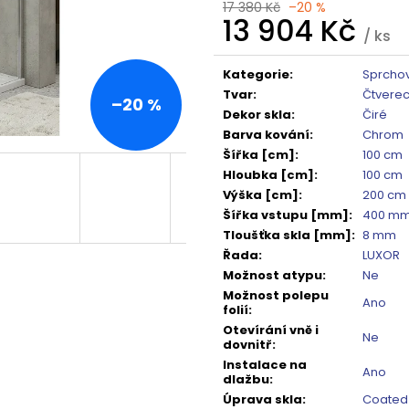
TMAVÉ SKLO GX1310
DO NIKY 1400MM,
17 380 Kč
–20 %
13 904 Kč
5 240 Kč
16 792 Kč
/ ks
Původně:
6 550 Kč
Původně:
20 99
Měrná
cena:
Kategorie
:
Sprchov
Tvar
:
Čtvere
–20 %
Dekor skla
:
Čiré
Barva kování
:
Chrom
Šířka [cm]
:
100 cm
Hloubka [cm]
:
100 cm
Výška [cm]
:
200 cm
Šířka vstupu [mm]
:
400 m
Tloušťka skla [mm]
:
8 mm
Řada
:
LUXOR
Možnost atypu
:
Ne
Možnost polepu
Ano
folií
:
Otevírání vně i
Ne
dovnitř
:
Instalace na
Ano
dlažbu
:
Úprava skla
:
Coated