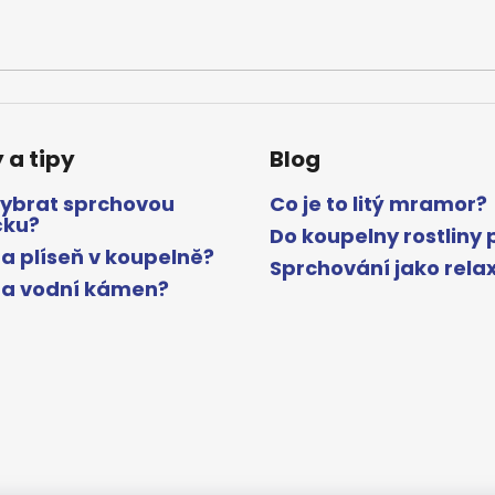
 a tipy
Blog
vybrat sprchovou
Co je to litý mramor?
čku?
Do koupelny rostliny 
a plíseň v koupelně?
Sprchování jako rela
na vodní kámen?