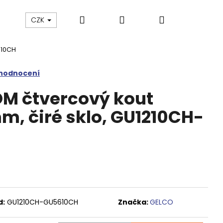
Hledat
Přihlášení
Nákupní
Výprodej
Vany a umyvadla
Náhradní dí
CZK
610CH
košík
 hodnocení
M čtvercový kout
, čiré sklo, GU1210CH-
d:
GU1210CH-GU5610CH
Značka:
GELCO
M SPRCHOVÉ DVEŘE