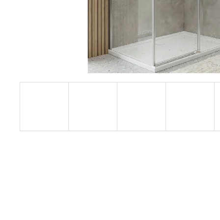
1200 MM, ČIRÉ SKLO, GD4612
12 080 Kč
Původně:
15 100 Kč