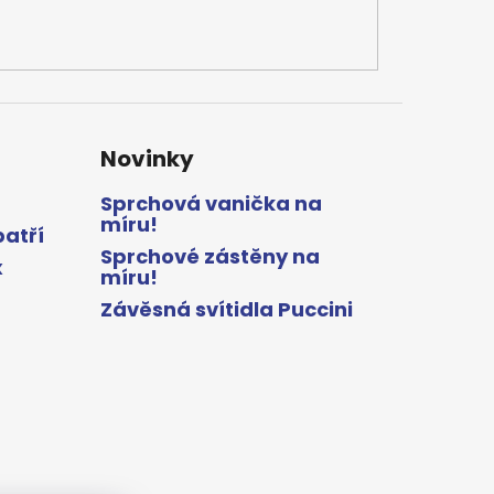
Novinky
Sprchová vanička na
míru!
patří
Sprchové zástěny na
x
míru!
Závěsná svítidla Puccini