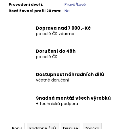
Kč
Provedení dveří
:
Pravé/Levé
Rozšiřovací profil 20 mm
:
Ne
Doprava nad 7 000 ,-Kč
po celé ČR zdarma
Doručení do 48h
po celé ČR
Dostupnost náhradních dílů
včetně doručení
Snadná montáž všech výrobků
+ technická podpora
Popis
Podobné (16)
Diskuze
Značka