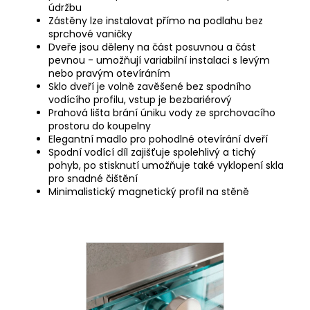
údržbu
Zástěny lze instalovat přímo na podlahu bez
sprchové vaničky
Dveře jsou děleny na část posuvnou a část
pevnou - umožňují variabilní instalaci s levým
nebo pravým otevíráním
Sklo dveří je volně zavěšené bez spodního
vodícího profilu, vstup je bezbariérový
Prahová lišta brání úniku vody ze sprchovacího
prostoru do koupelny
Elegantní madlo pro pohodlné otevírání dveří
Spodní vodící díl zajišťuje spolehlivý a tichý
pohyb, po stisknutí umožňuje také vyklopení skla
pro snadné čištění
Minimalistický magnetický profil na stěně