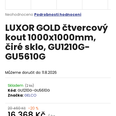
a
j
Průměrné
Neohodnoceno
Podrobnosti hodnocení
í
hodnocení
LUXOR GOLD čtvercový
produktu
t
je
?
kout 1000x1000mm,
0,0
z
čiré sklo, GU1210G-
5
hvězdiček.
GU5610G
HLEDAT
Můžeme doručit do:
11.8.2026
D
Skladem
(2 ks)
o
Kód:
GU1210G-GU5610G
p
Značka:
GELCO
o
r
20 460 Kč
–20 %
u
16 368 Kč