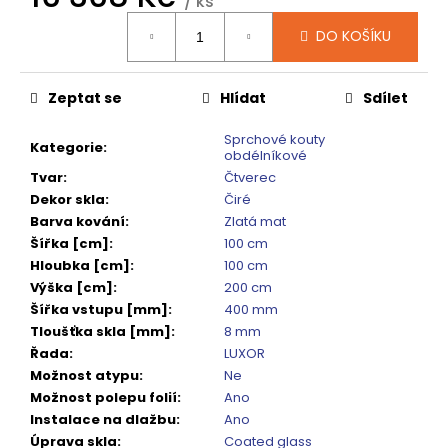
č
/ ks
Měrná
u
DO KOŠÍKU
cena:
j
e
m
Zeptat se
Hlídat
Sdílet
e
Sprchové kouty
Kategorie
:
obdélníkové
VOLCANO
Tvar
:
Čtverec
CHROM
Dekor skla
:
Čiré
SPRCHOVÉ
DVEŘE
Barva kování
:
Zlatá mat
DO
Šířka [cm]
:
100 cm
NIKY
Hloubka [cm]
:
100 cm
1400MM,
Výška [cm]
:
200 cm
ČIRÉ
SKLO,
Šířka vstupu [mm]
:
400 mm
GV1014
Tloušťka skla [mm]
:
8 mm
16
Řada
:
LUXOR
792
Možnost atypu
:
Ne
Kč
Možnost polepu folií
:
Ano
Původně:
20
Instalace na dlažbu
:
Ano
990
Úprava skla
:
Coated glass