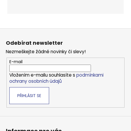
Z
á
Odebírat newsletter
p
Nezmeškejte žádné novinky či slevy!
a
t
E-mail
í
Vložením e-mailu souhlasíte s
podmínkami
ochrany osobních údajů
PŘIHLÁSIT SE
Informace pro vás