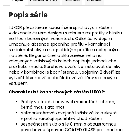
Popis série
LUXOR představuje luxusní sérii sprchových zástěn
v dokonale čistém designu s robustními profily z hliníku
ve třech barevných variantách. Odlehčený dojem
umocňuje absence spodního profilu v kombinaci
s minimalistickým magnetickým profilem nalepeným
na stěně. Eleganci čirého skla zavěšeného na
zdvojených ložiskových kolech doplňuje jednoduché
praktické madlo. Sprchové dveře lze instalovat do niky
nebo v kombinaci s boční stěnou. Spojením 2 dveří lze
vytvořit čtvercové a obdélníkové zástěny s rohovým
vstupem.
Charakteristika sprchových zástěn LUXOR:
Profily ve třech barevných variantách: chrom,
černá mat, zlato mat
Velkoprůměrová zdvojená ložisková kola skrytá
v profilu zaručují spolehlivý chod zástěn
Bezpečnostní sklo o síle 8 mm s oboustrannou
povrchovou úpravou COATED GLASS pro snadnou