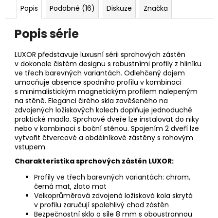
Popis
Podobné (16)
Diskuze
Značka
Popis série
LUXOR představuje luxusní sérii sprchových zástěn
v dokonale čistém designu s robustními profily z hliníku
ve třech barevných variantách. Odlehčený dojem
umocňuje absence spodního profilu v kombinaci
s minimalistickým magnetickým profilem nalepeným
na stěně. Eleganci čirého skla zavěšeného na
zdvojených ložiskových kolech doplňuje jednoduché
praktické madlo. Sprchové dveře lze instalovat do niky
nebo v kombinaci s boční stěnou. Spojením 2 dveří lze
vytvořit čtvercové a obdélníkové zástěny s rohovým
vstupem.
Charakteristika sprchových zástěn LUXOR:
Profily ve třech barevných variantách: chrom,
černá mat, zlato mat
Velkoprůměrová zdvojená ložisková kola skrytá
v profilu zaručují spolehlivý chod zástěn
Bezpečnostní sklo o síle 8 mm s oboustrannou