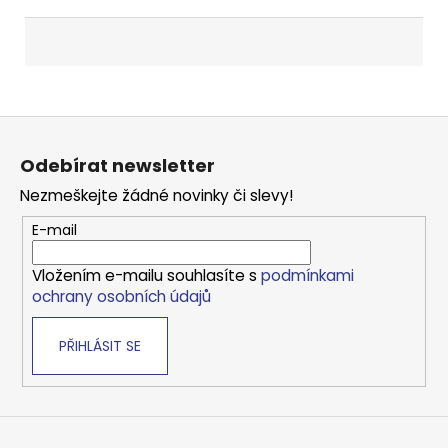
Z
á
Odebírat newsletter
p
Nezmeškejte žádné novinky či slevy!
a
t
E-mail
í
Vložením e-mailu souhlasíte s
podmínkami
ochrany osobních údajů
PŘIHLÁSIT SE