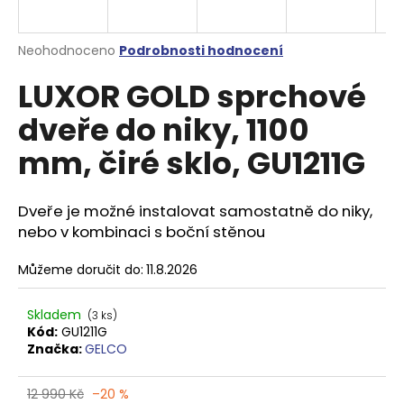
a
j
Průměrné
Neohodnoceno
Podrobnosti hodnocení
í
hodnocení
LUXOR GOLD sprchové
produktu
t
je
?
dveře do niky, 1100
0,0
z
mm, čiré sklo, GU1211G
5
hvězdiček.
Dveře je možné instalovat samostatně do niky,
HLEDAT
nebo v kombinaci s boční stěnou
Můžeme doručit do:
11.8.2026
D
o
Skladem
(3 ks)
p
Kód:
GU1211G
o
Značka:
GELCO
r
u
12 990 Kč
–20 %