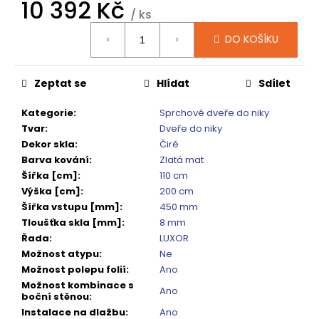
č
10 392 Kč
/ ks
u
Měrná
j
DO KOŠÍKU
cena:
e
m
e
Zeptat se
Hlídat
Sdílet
Kategorie
:
Sprchové dveře do niky
SIGMA
Tvar
:
Dveře do niky
SIMPLY
Dekor skla
:
Čiré
BLACK
ČTVRTKRUHOVÝ
Barva kování
:
Zlatá mat
SPRCHOVÝ
Šířka [cm]
:
110 cm
KOUT
Výška [cm]
:
200 cm
900X900,
ČIRÉ
Šířka vstupu [mm]
:
450 mm
SKLO,
Tloušťka skla [mm]
:
8 mm
GS5590B
Řada
:
LUXOR
10
Možnost atypu
:
Ne
920
Možnost polepu folií
:
Ano
Kč
Možnost kombinace s
Původně:
Ano
boční stěnou
:
13
650
Instalace na dlažbu
:
Ano