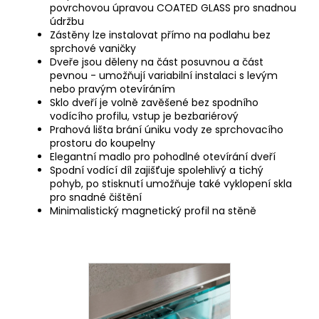
povrchovou úpravou COATED GLASS pro snadnou
údržbu
Zástěny lze instalovat přímo na podlahu bez
sprchové vaničky
Dveře jsou děleny na část posuvnou a část
pevnou - umožňují variabilní instalaci s levým
nebo pravým otevíráním
Sklo dveří je volně zavěšené bez spodního
vodícího profilu, vstup je bezbariérový
Prahová lišta brání úniku vody ze sprchovacího
prostoru do koupelny
Elegantní madlo pro pohodlné otevírání dveří
Spodní vodící díl zajišťuje spolehlivý a tichý
pohyb, po stisknutí umožňuje také vyklopení skla
pro snadné čištění
Minimalistický magnetický profil na stěně