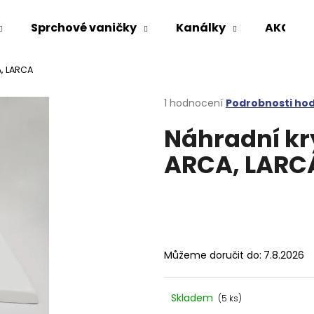
Sprchové vaničky
Kanálky
AKCE %
A, LARCA
Co potřebujete najít?
Průměrné
1 hodnocení
Podrobnosti ho
hodnocení
Náhradní kr
produktu
HLEDAT
je
ARCA, LARC
5,0
z
5
Doporučujeme
hvězdiček.
Můžeme doručit do:
7.8.2026
Skladem
(5 ks)
VARIO SPRCHOVÁ ZÁSTĚNA 1000 MM
VOLCANO CHRO