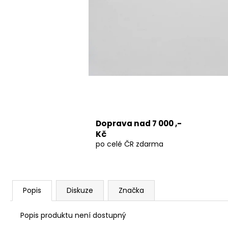
1200 MM, ČIRÉ SKLO, GD4612
12 080 Kč
Původně:
15 100 Kč
Doprava nad 7 000 ,-
Kč
po celé ČR zdarma
Popis
Diskuze
Značka
Popis produktu není dostupný