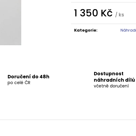
TMAVÉ SKLO GX1310
DO NIKY 1400MM,
5 240 Kč
16 792 Kč
1 350 Kč
Původně:
6 550 Kč
Původně:
20 99
/ ks
Měrná
cena:
Kategorie
:
Náhradn
Dostupnost
Doručení do 48h
náhradních dílů
po celé ČR
včetně doručení