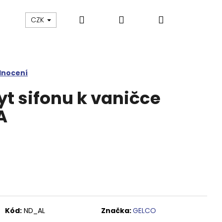
Hledat
Přihlášení
Nákupní
Výprodej
Vany a umyvadla
Náhradní dí
CZK
košík
dnocení
yt sifonu k vaničce
A
Kód:
ND_AL
Značka:
GELCO
M SPRCHOVÉ DVEŘE