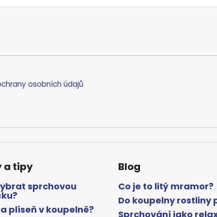
chrany osobních údajů
 a tipy
Blog
vybrat sprchovou
Co je to litý mramor?
čku?
Do koupelny rostliny 
a plíseň v koupelně?
Sprchování jako rela