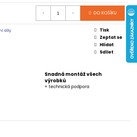
 ČIRÉ SKLO, GV1014
DO KOŠÍKU
0 Kč
Tisk
í díly
Zeptat se
Hlídat
Sdílet
Snadná montáž všech
výrobků
+ technická podpora