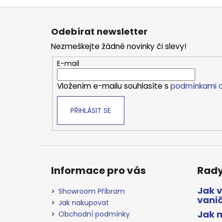
Z
á
Odebírat newsletter
p
Nezmeškejte žádné novinky či slevy!
a
t
E-mail
í
Vložením e-mailu souhlasíte s
podmínkami o
PŘIHLÁSIT SE
Informace pro vás
Rady
Jak 
Showroom Příbram
vani
Jak nakupovat
Jak n
Obchodní podmínky