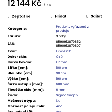
č
12 144 Kč
/ ks
u
Měrná
j
cena:
Zeptat se
Hlídat
Sdílet
e
m
Produkty vyřazené z
e
Kategorie
:
prodeje
Záruka
:
3 roky
8590913879852,
SPRCHOVÁ
EAN
:
8590913879807
VANIČKA
MITIA
Tvar
:
Obdélník
PMB16090
Dekor skla
:
Čiré
1600X900
Barva kování
:
Chrom
MM,
Šířka [cm]
:
100 cm
BÍLÁ
PROFILOVANÁ
Hloubka [cm]
:
90 cm
Výška [cm]
:
190 cm
14
120
Šířka vstupu [mm]
:
680 mm
Kč
Tloušťka skla [mm]
:
6 mm
Původně:
Řada
:
Sigma Simply
17
650
Možnost atypu
:
Ne
Kč
Možnost polepu folií
:
Ano
Provedení L/P
:
Ano