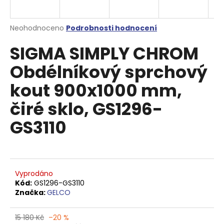
a
j
Průměrné
Neohodnoceno
Podrobnosti hodnocení
í
hodnocení
SIGMA SIMPLY CHROM
produktu
t
je
?
Obdélníkový sprchový
0,0
z
kout 900x1000 mm,
5
hvězdiček.
čiré sklo, GS1296-
HLEDAT
GS3110
D
o
Vyprodáno
p
Kód:
GS1296-GS3110
o
Značka:
GELCO
r
u
15 180 Kč
–20 %