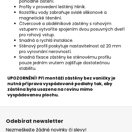
pohodlné čištění.
Profily v provedení leštěný hliník.
Rozstřiku vody zabraňuje svislé silikonové a
magnetické těsnění.
Čtvercové a obdélníkové zástěny s rohovým
vstupem vytvoříte spojením dvou posuvných dveří
pro rohový vstup.
Snadná a rychlá instalace.
Stěnový profil poskytuje nastavitelnost až 20 mm
pro vyrovnání nerovností.
Snadná fixace zástěny ke stěnovému profilu
pouze jedním vrutem zajišťuje dostatečnou
stabilitu.
UPOZORNĚNÍ! Při montáži zástěny bez vaničky je
nutná příprava vyspádované podlahy tak, aby
zástěna byla usazena na rovinu mimo
vyspádovanou plochu.
Z
á
Odebírat newsletter
p
Nezmeškejte žádné novinky či slevy!