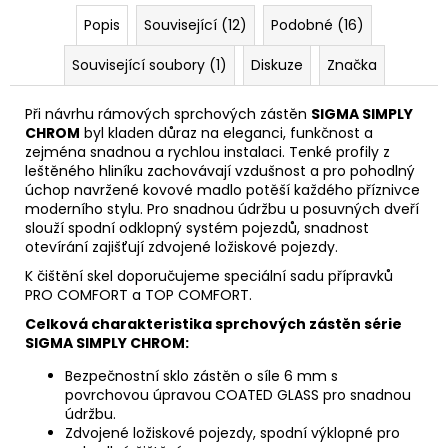
Popis
Související (12)
Podobné (16)
Související soubory (1)
Diskuze
Značka
Při návrhu rámových sprchových zástěn
SIGMA SIMPLY
CHROM
byl kladen důraz na eleganci, funkčnost a
zejména snadnou a rychlou instalaci. Tenké profily z
leštěného hliníku zachovávají vzdušnost a pro pohodlný
úchop navržené kovové madlo potěší každého příznivce
moderního stylu. Pro snadnou údržbu u posuvných dveří
slouží spodní odklopný systém pojezdů, snadnost
otevírání zajišťují zdvojené ložiskové pojezdy.
K čištění skel doporučujeme speciální sadu přípravků
PRO COMFORT a TOP COMFORT.
Celková charakteristika sprchových zástěn série
SIGMA SIMPLY CHROM:
Bezpečnostní sklo zástěn o síle 6 mm s
povrchovou úpravou COATED GLASS pro snadnou
údržbu.
Zdvojené ložiskové pojezdy, spodní výklopné pro