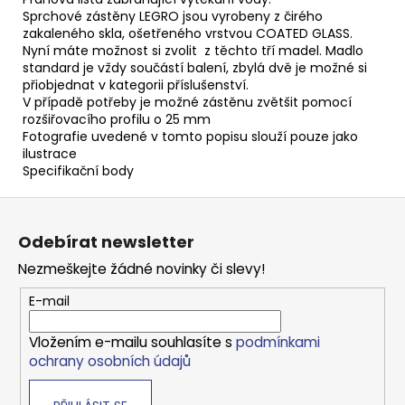
Sprchové zástěny LEGRO jsou vyrobeny z čirého
zakaleného skla, ošetřeného vrstvou COATED GLASS.
Nyní máte možnost si zvolit z těchto tří madel. Madlo
standard je vždy součástí balení, zbylá dvě je možné si
přiobjednat v kategorii příslušenství.
V případě potřeby je možné zástěnu zvětšit pomocí
rozšiřovacího profilu o 25 mm
Fotografie uvedené v tomto popisu slouží pouze jako
ilustrace
Specifikační body
Z
á
Odebírat newsletter
p
Nezmeškejte žádné novinky či slevy!
a
t
E-mail
í
Vložením e-mailu souhlasíte s
podmínkami
ochrany osobních údajů