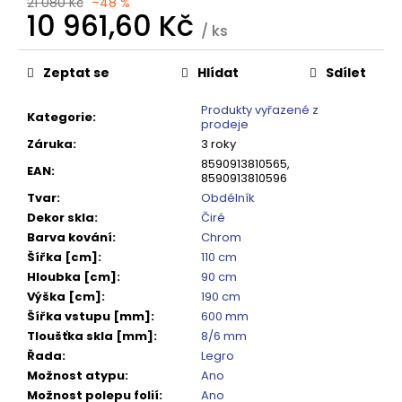
č
21 080 Kč
–48 %
10 961,60 Kč
u
/ ks
j
Měrná
e
cena:
Zeptat se
Hlídat
Sdílet
m
e
Produkty vyřazené z
Kategorie
:
prodeje
Záruka
:
3 roky
VOLCANO
8590913810565,
CHROM
EAN
:
8590913810596
SPRCHOVÉ
Tvar
:
Obdélník
DVEŘE
DO
Dekor skla
:
Čiré
NIKY
Barva kování
:
Chrom
1400MM,
Šířka [cm]
:
110 cm
ČIRÉ
SKLO,
Hloubka [cm]
:
90 cm
GV1014
Výška [cm]
:
190 cm
16
Šířka vstupu [mm]
:
600 mm
792
Tloušťka skla [mm]
:
8/6 mm
Kč
Řada
:
Legro
Původně:
20
Možnost atypu
:
Ano
990
Možnost polepu folií
:
Ano