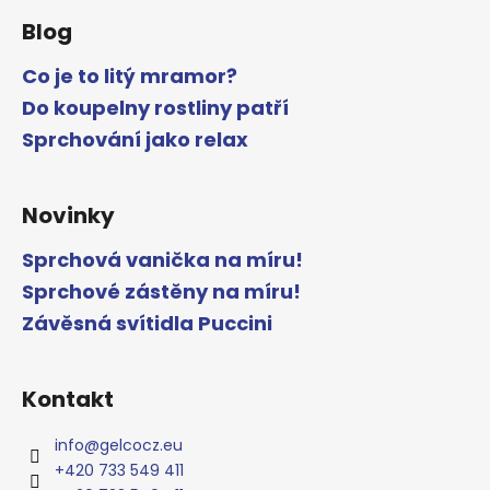
Blog
Co je to litý mramor?
Do koupelny rostliny patří
Sprchování jako relax
Novinky
Sprchová vanička na míru!
Sprchové zástěny na míru!
Závěsná svítidla Puccini
Kontakt
info
@
gelcocz.eu
+420 733 549 411