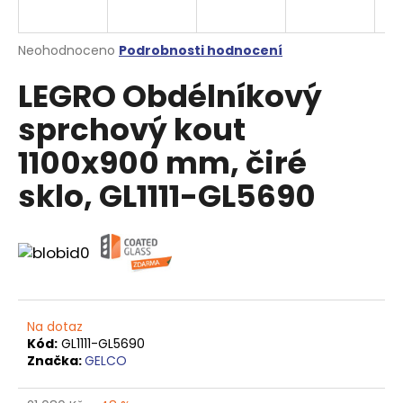
a
j
Průměrné
Neohodnoceno
Podrobnosti hodnocení
í
hodnocení
LEGRO Obdélníkový
produktu
t
je
?
sprchový kout
0,0
z
1100x900 mm, čiré
5
hvězdiček.
sklo, GL1111-GL5690
HLEDAT
D
o
p
Na dotaz
o
Kód:
GL1111-GL5690
Značka:
GELCO
r
u