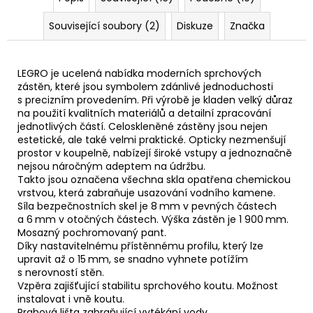
Související soubory (2)
Diskuze
Značka
LEGRO je ucelená nabídka moderních sprchových
zástěn, které jsou symbolem zdánlivé jednoduchosti
s precizním provedením. Při výrobě je kladen velký důraz
na použití kvalitních materiálů a detailní zpracování
jednotlivých částí. Celoskleněné zástěny jsou nejen
estetické, ale také velmi praktické. Opticky nezmenšují
prostor v koupelně, nabízejí široké vstupy a jednoznačně
nejsou náročným adeptem na údržbu.
Takto jsou označena všechna skla opatřena chemickou
vrstvou, která zabraňuje usazování vodního kamene.
Síla bezpečnostních skel je 8 mm v pevných částech
a 6 mm v otočných částech. Výška zástěn je 1 900 mm.
Mosazný pochromovaný pant.
Díky nastavitelnému přístěnnému profilu, který lze
upravit až o 15 mm, se snadno vyhnete potížím
s nerovností stěn.
Vzpěra zajišťující stabilitu sprchového koutu. Možnost
instalovat i vně koutu.
Prahová lišta zabraňující vytékání vody.