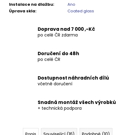
Kč
Instalace na dlažbu
:
Ano
Úprava skla
:
Coated glass
Doprava nad 7 000 ,-Kč
po celé ČR zdarma
Doručení do 48h
po celé ČR
Dostupnost náhradních dílů
včetně doručení
Snadná montáž všech výrobků
+ technická podpora
Popis
Související (16)
Podobné (10)