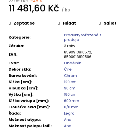
č
22 080 Kč
–48 %
11 481,60 Kč
u
/ ks
j
Měrná
e
cena:
Zeptat se
Hlídat
Sdílet
m
e
Produkty vyřazené z
Kategorie
:
prodeje
Záruka
:
3 roky
SIGMA
8590913810572,
SIMPLY
EAN
:
8590913810596
BLACK
Tvar
:
Obdélník
ČTVRTKRUHOVÝ
SPRCHOVÝ
Dekor skla
:
Čiré
KOUT
Barva kování
:
Chrom
900X900,
Šířka [cm]
:
120 cm
ČIRÉ
SKLO,
Hloubka [cm]
:
90 cm
GS5590B
Výška [cm]
:
190 cm
10
Šířka vstupu [mm]
:
600 mm
920
Tloušťka skla [mm]
:
8/6 mm
Kč
Řada
:
Legro
Původně:
13
Možnost atypu
:
Ano
650
Možnost polepu folií
:
Ano