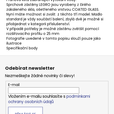
Sprchové zástěny LEGRO jsou vyrobeny z čirého
zakaleného skla, ošetřeného vrstvou COATED GLASS.
Nyní máte možnost si zvolit z těchto tří madel. Madlo
standard je vždy součástí balení, zbylá dvě je možné si
přiobjednat v kategorii příslušenství.
V případě potřeby je možné zástěnu zvětšit pomocí
rozšiřovacího profilu o 25 mm
Fotografie uvedené v tomto popisu slouží pouze jako
ilustrace
Specifikační body
Z
á
Odebírat newsletter
p
Nezmeškejte žádné novinky či slevy!
a
t
E-mail
í
Vložením e-mailu souhlasíte s
podmínkami
ochrany osobních údajů