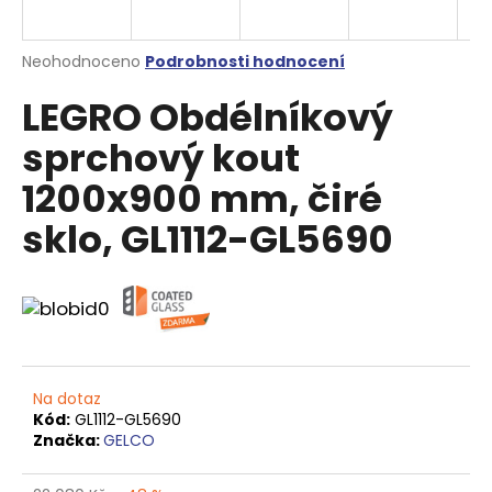
a
j
Průměrné
Neohodnoceno
Podrobnosti hodnocení
í
hodnocení
LEGRO Obdélníkový
produktu
t
je
?
sprchový kout
0,0
z
1200x900 mm, čiré
5
hvězdiček.
sklo, GL1112-GL5690
HLEDAT
D
o
p
Na dotaz
o
Kód:
GL1112-GL5690
Značka:
GELCO
r
u