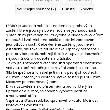
Související soubory (2)
Diskuze
Značka
LEGRO je ucelená nabídka moderních sprchových
zástěn, které jsou symbolem zdánlivé jednoduchosti
s precizním provedením. Při výrobě je kladen velký důraz
na použití kvalitních materiálů a detailní zpracování
jednotlivých částí. Celoskleněné zástěny jsou nejen
estetické, ale také velmi praktické. Opticky nezmenšují
prostor v koupelně, nabízejí široké vstupy a jednoznačně
nejsou náročným adeptem na údržbu.
Takto jsou označena všechna skla opatřena chemickou
vrstvou, která zabraňuje usazování vodního kamene.
Síla bezpečnostních skel je 8 mm v pevných částech
a 6 mm v otočných částech. Výška zástěn je 1 900 mm.
Mosazný pochromovaný pant.
Díky nastavitelnému přístěnnému profilu, který lze
upravit až o 15 mm, se snadno vyhnete potížím
s nerovností stěn.
Vzpěra zajišťující stabilitu sprchového koutu. Možnost
instalovat i vně koutu.
Prahová lišta zabraňující vytékání vody.