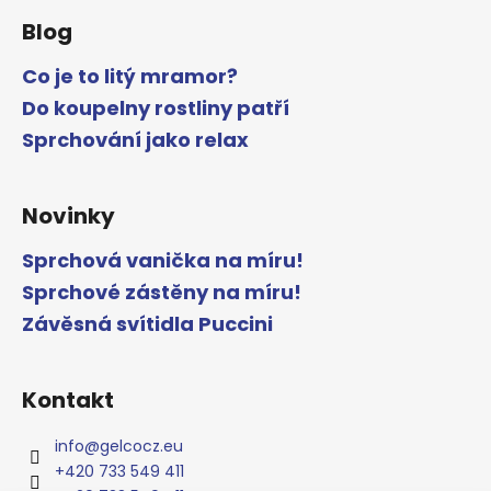
Blog
Co je to litý mramor?
Do koupelny rostliny patří
Sprchování jako relax
Novinky
Sprchová vanička na míru!
Sprchové zástěny na míru!
Závěsná svítidla Puccini
Kontakt
info
@
gelcocz.eu
+420 733 549 411