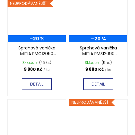
NEJPRODÁVANĚJŠÍ
–20 %
–20 %
Sprchová vanička
Sprchová vanička
MITIA PMC12090
MITIA PMS12090
1200x900 mm, černá
1200x900 mm, šedá
Skladem
(>5 ks)
Skladem
(5 ks)
profilovaná
profilovaná
9 880 Kč
9 880 Kč
/ ks
/ ks
DETAIL
DETAIL
NEJPRODÁVANĚJŠÍ