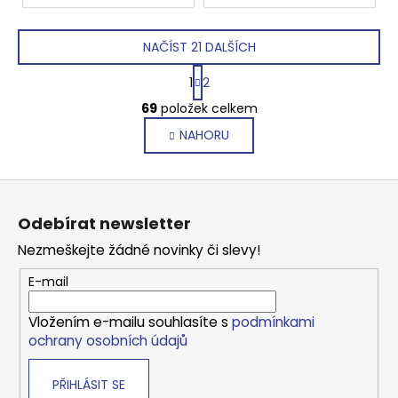
NAČÍST 21 DALŠÍCH
S
1
2
t
O
r
69
položek celkem
v
á
NAHORU
l
n
k
á
o
d
Z
v
a
á
á
c
Odebírat newsletter
n
p
í
í
Nezmeškejte žádné novinky či slevy!
p
a
r
t
E-mail
v
í
k
Vložením e-mailu souhlasíte s
podmínkami
y
ochrany osobních údajů
v
ý
PŘIHLÁSIT SE
p