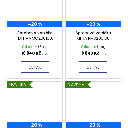
–20 %
–20 %
Sprchová vanička
Sprchová vanička
MITIA PMC200100
MITIA PMS200100
2000x1000 mm, černá
2000x1000 mm, šedá
Skladem
(5 ks)
Skladem
(1 ks)
profilovaná
profilovaná
18 840 Kč
18 840 Kč
/ ks
/ ks
DETAIL
DETAIL
NOVINKA
NOVINKA
–20 %
–20 %