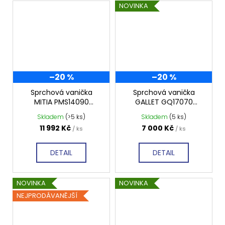
NOVINKA
–20 %
–20 %
Sprchová vanička
Sprchová vanička
MITIA PMS14090
GALLET GQ17070
1400x900 mm, šedá
1700x700 mm,
Skladem
(>5 ks)
Skladem
(5 ks)
profilovaná
profilovaná
11 992 Kč
7 000 Kč
/ ks
/ ks
DETAIL
DETAIL
NOVINKA
NOVINKA
NEJPRODÁVANĚJŠÍ