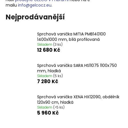
mailu
info@gelcocz.eu
.
a
j
Nejprodávanější
í
t
Sprchová vanička MITIA PMB140100
?
1400x1000 mm, bílá profilovaná
Skladem
(3 ks)
12 680 Kč
Sprchová vanička SARA HS11075 1100x750
HLEDAT
mm, hladká
Skladem
(5 ks)
7 280 Kč
D
o
Sprchová vanička XENA HX12090, obdélník
120x90 cm, hladká
p
Skladem
(>5 ks)
o
5 960 Kč
r
u