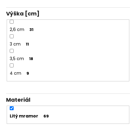
Výška [cm]
2,6 cm
31
3 cm
11
3,5 cm
18
4 cm
9
Materiál
Litý mramor
69