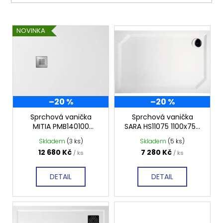
V
NOVINKA
ý
p
i
s
p
–20 %
–20 %
r
o
Sprchová vanička
Sprchová vanička
MITIA PMB140100
SARA HS11075 1100x750
d
1400x1000 mm, bílá
mm, hladká
Skladem
(3 ks)
Skladem
(5 ks)
u
profilovaná
12 680 Kč
7 280 Kč
/ ks
/ ks
k
t
DETAIL
DETAIL
ů