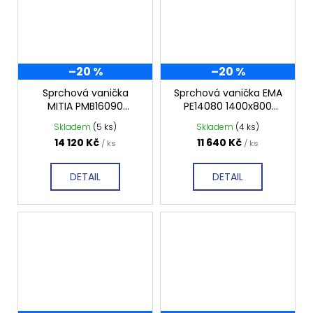
–20 %
–20 %
Sprchová vanička
Sprchová vanička EMA
MITIA PMB16090
PE14080 1400x800
1600x900 mm, bílá
mm, profilovaná
Skladem
(5 ks)
Skladem
(4 ks)
profilovaná
14 120 Kč
11 640 Kč
/ ks
/ ks
DETAIL
DETAIL