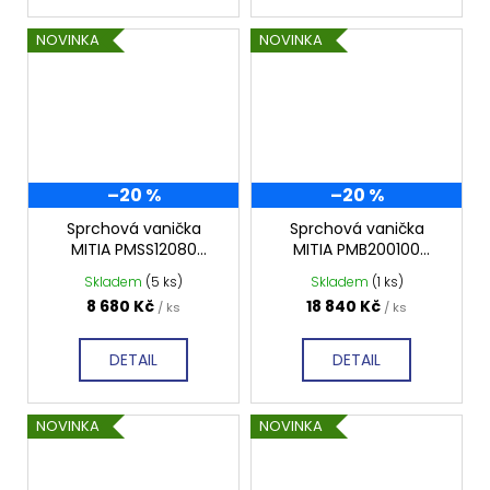
NOVINKA
NOVINKA
–20 %
–20 %
Sprchová vanička
Sprchová vanička
MITIA PMSS12080
MITIA PMB200100
1200x800 mm, šedá
2000x1000 mm, bílá
Skladem
(5 ks)
Skladem
(1 ks)
světlá profilovaná
profilovaná
8 680 Kč
18 840 Kč
/ ks
/ ks
DETAIL
DETAIL
NOVINKA
NOVINKA