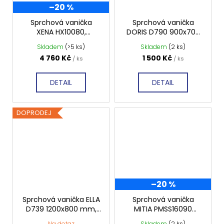
–20 %
Sprchová vanička
Sprchová vanička
XENA HX10080,
DORIS D790 900x700
obdélník 100x80 cm,
mm TOP SOLID
Skladem
(>5 ks)
Skladem
(2 ks)
hladká
4 760 Kč
1 500 Kč
/ ks
/ ks
DETAIL
DETAIL
DOPRODEJ
–20 %
Sprchová vanička ELLA
Sprchová vanička
D739 1200x800 mm,
MITIA PMSS16090
bílá lesk
1600x900 mm, šedá
Na dotaz
Skladem
(2 ks)