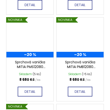
DETAIL
DETAIL
NOVINKA
NOVINKA
–20 %
–20 %
Sprchová vanička
Sprchová vanička
MITIA PMS12080
MITIA PMB12080
1200x800 mm, šedá
1200x800 mm, bílá
Skladem
(5 ks)
Skladem
(>5 ks)
profilovaná
profilovaná
8 680 Kč
8 680 Kč
/ ks
/ ks
DETAIL
DETAIL
NOVINKA