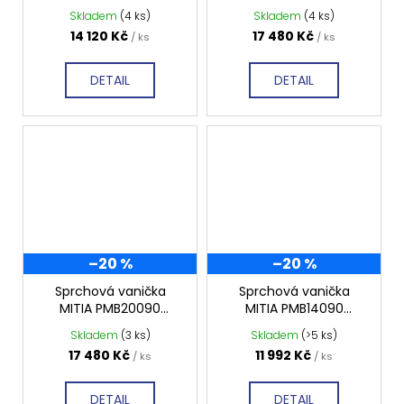
1600x900 mm, šedá
2000x900 mm, černá
Skladem
(4 ks)
Skladem
(4 ks)
profilovaná
profilovaná
14 120 Kč
17 480 Kč
/ ks
/ ks
DETAIL
DETAIL
–20 %
–20 %
Sprchová vanička
Sprchová vanička
MITIA PMB20090
MITIA PMB14090
2000x900 mm, bílá
1400x900 mm, bílá
Skladem
(3 ks)
Skladem
(>5 ks)
profilovaná
profilovaná
17 480 Kč
11 992 Kč
/ ks
/ ks
DETAIL
DETAIL