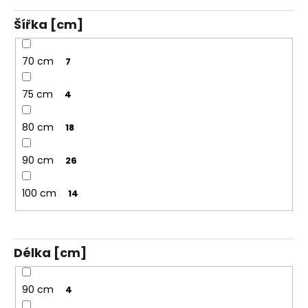
Šířka [cm]
70 cm
7
75 cm
4
80 cm
18
90 cm
26
100 cm
14
Délka [cm]
90 cm
4