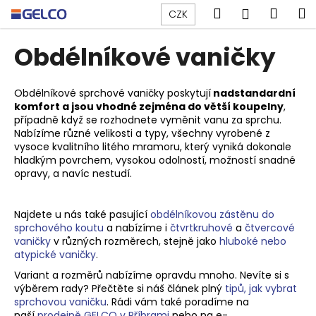
K
Přejít
Hledat
Náku
M
Přihlášen
CZK
na
o
obsah
Zpět
Zpět
košík
š
Obdélníkové vaničky
í
C
k
o
Obdélníkové sprchové vaničky poskytují
nadstandardní
komfort a jsou vhodné zejména do větší koupelny
,
p
případně když se rozhodnete vyměnit vanu za sprchu.
o
Nabízíme různé velikosti a typy, všechny vyrobené z
t
vysoce kvalitního litého mramoru, který
vyniká dokonale
hladkým povrchem, vysokou odolností, možností snadné
ř
opravy, a navíc nestudí.
e
b
Najdete u nás také pasující
obdélníkovou zástěnu do
u
sprchového koutu
a nabízíme i
čtvrtkruhové
a
čtvercové
j
vaničky
v různých rozměrech, stejně jako
hluboké nebo
atypické vaničky
.
e
t
Variant a rozměrů nabízíme opravdu mnoho. Nevíte si s
výběrem rady? Přečtěte si náš článek plný
tipů, jak vybrat
e
sprchovou vaničku
. Rádi vám také poradíme na
n
naší
prodejně GELCO v Příbrami
nebo na e-