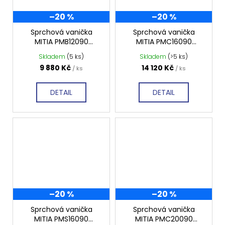
–20 %
–20 %
Sprchová vanička
Sprchová vanička
MITIA PMB12090
MITIA PMC16090
1200x900 mm, bílá
1600x900 mm, černá
Skladem
(5 ks)
Skladem
(>5 ks)
profilovaná
profilovaná
9 880 Kč
14 120 Kč
/ ks
/ ks
DETAIL
DETAIL
–20 %
–20 %
Sprchová vanička
Sprchová vanička
MITIA PMS16090
MITIA PMC20090