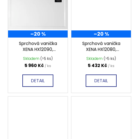
–20 %
–20 %
Sprchová vanička
Sprchová vanička
XENA HX12090,
XENA HX12080,
obdélník 120x90 cm,
obdélník 120x80 cm,
Skladem
(>5 ks)
Skladem
(>5 ks)
hladká
hladká
5 960 Kč
5 432 Kč
/ ks
/ ks
DETAIL
DETAIL