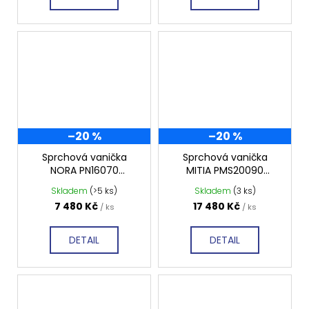
–20 %
–20 %
Sprchová vanička
Sprchová vanička
NORA PN16070
MITIA PMS20090
1600x700 mm,
2000x900 mm, šedá
Skladem
(>5 ks)
Skladem
(3 ks)
profilovaná
profilovaná
7 480 Kč
17 480 Kč
/ ks
/ ks
DETAIL
DETAIL