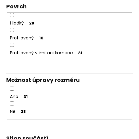
Povrch
Hladký
28
Profilovaný
10
Profilovaný v imitaci kamene
31
Možnost úpravy rozměru
Ano
31
Ne
38
Sifon součástí