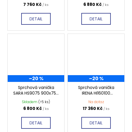
7 760 Kč
6 880 Kč
/ ks
/ ks
DETAIL
DETAIL
–20 %
–20 %
Sprchová vanička
Sprchová vanička
SARA HS9075 900x750
IRENA HI160100
mm, hladká
1600x1000 mm, hladká
Skladem
(>5 ks)
Na dotaz
6 800 Kč
17 360 Kč
/ ks
/ ks
DETAIL
DETAIL