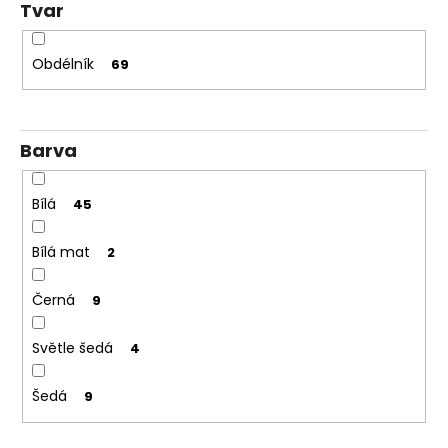
Tvar
Obdélník
69
Barva
Bílá
45
Bílá mat
2
Černá
9
Světle šedá
4
Šedá
9