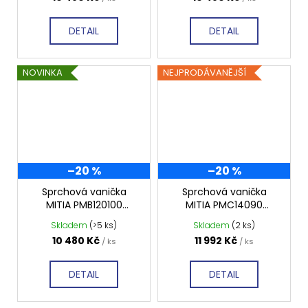
DETAIL
DETAIL
NOVINKA
NEJPRODÁVANĚJŠÍ
–20 %
–20 %
Sprchová vanička
Sprchová vanička
MITIA PMB120100
MITIA PMC14090
1200x1000 mm, bílá
1400x900 mm, černá
Skladem
(>5 ks)
Skladem
(2 ks)
profilovaná
profilovaná
10 480 Kč
11 992 Kč
/ ks
/ ks
DETAIL
DETAIL