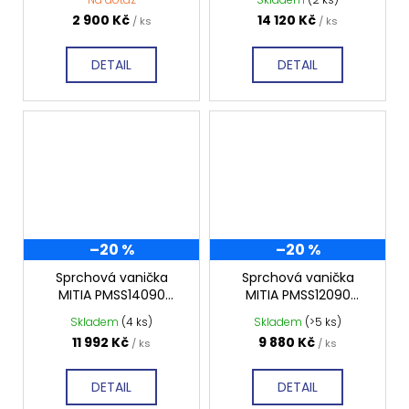
světlá profilovaná
2 900 Kč
14 120 Kč
/ ks
/ ks
DETAIL
DETAIL
–20 %
–20 %
Sprchová vanička
Sprchová vanička
MITIA PMSS14090
MITIA PMSS12090
1400x900 mm, šedá
1200x900 mm, šedá
Skladem
(4 ks)
Skladem
(>5 ks)
světlá profilovaná
světlá profilovaná
11 992 Kč
9 880 Kč
/ ks
/ ks
DETAIL
DETAIL