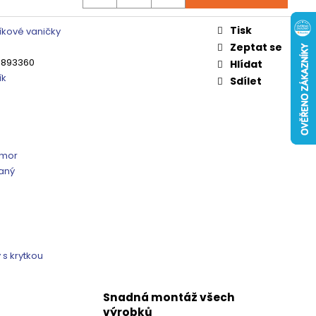
 ČIRÉ SKLO, GV1014
Tisk
0 Kč
kové vaničky
Zeptat se
3893360
Hlídat
ík
Sdílet
amor
vaný
 s krytkou
Snadná montáž všech
výrobků