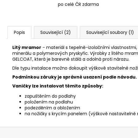
po celé ČR zdarma
Popis
Související (2)
Související soubory (1)
Litý mramor
- materiál s tepelně-izolačními vlastnostmi
minerálu a polymerových pryskyřic. Výrobky z litého mram
GELCOAT, která je barevně stálá a odolná proti nárazu.
Dle typu instalace možno dokoupit výškově stavitelné noži
Podmínkou záruky je správné usazení podle návodu.
Vaničky lze instalovat těmito způsoby:
zapuštěním do podlahy
položením na podlahu
podezděním a obložením
na nožičky s krycím panelem (výškově nastavitelné na
Z