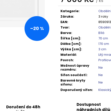
TMAVÉ SKLO GX1310
DO NIKY 1400MM,
/ ks
Měrná
5 240 Kč
16 792 Kč
cena:
Původně:
6 550 Kč
Původně:
20 99
Kategorie
:
Obdélní
Záruka
:
3 roky
EAN
:
859091
Tvar
:
Obdéln
–20 %
Barva
:
Bílá
Šířka [cm]
:
70 cm
Délka [cm]
:
170 cm
Výška [cm]
:
3 cm
Materiál
:
Litý mr
Povrch
:
Profilo
Možnost úpravy
Ne
rozměru
:
Sifon součástí
:
Ne
Barevné kryty
Ne
sifonu
:
Doporučený sifon
:
Klasický
Dostupnost
Doručení do 48h
náhradních dílů