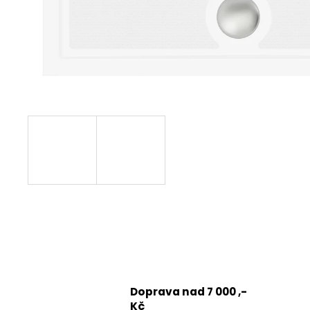
1200 MM, ČIRÉ SKLO, GD4612
12 080 Kč
Původně:
15 100 Kč
Doprava nad 7 000 ,-
Kč