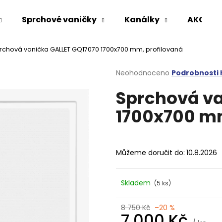
Sprchové vaničky
Kanálky
AKCE %
rchová vanička GALLET GQ17070 1700x700 mm, profilovaná
Co potřebujete najít?
Průměrné
Neohodnoceno
Podrobnosti
hodnocení
Sprchová va
produktu
HLEDAT
je
1700x700 mm
0,0
z
5
Doporučujeme
hvězdiček.
Můžeme doručit do:
10.8.2026
Skladem
(5 ks)
8 750 Kč
–20 %
VARIO SPRCHOVÁ ZÁSTĚNA 1000 MM
VOLCANO CHRO
7 000 Kč