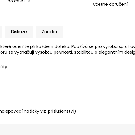
po celé ČR
včetně doručení
Diskuze
Značka
, které oceníte při každém doteku. Používá se pro výrobu sprc
oru se vyznačují vysokou pevností, stabilitou a elegantním desi
čky.
lepovací nožičky viz. příslušenství)