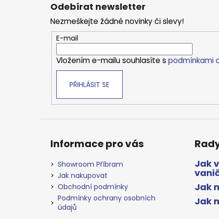
á
Odebírat newsletter
p
Nezmeškejte žádné novinky či slevy!
a
t
E-mail
í
Vložením e-mailu souhlasíte s
podmínkami o
PŘIHLÁSIT SE
Informace pro vás
Rady
Jak 
Showroom Příbram
vani
Jak nakupovat
Jak n
Obchodní podmínky
Podmínky ochrany osobních
Jak 
údajů