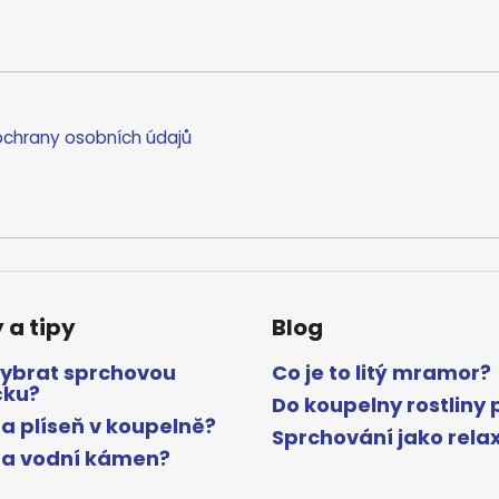
chrany osobních údajů
 a tipy
Blog
vybrat sprchovou
Co je to litý mramor?
čku?
Do koupelny rostliny 
a plíseň v koupelně?
Sprchování jako rela
na vodní kámen?