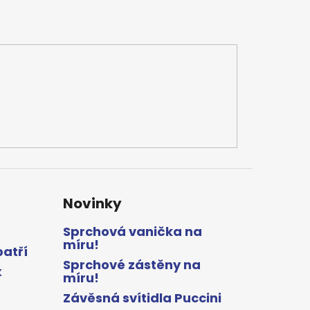
Novinky
Sprchová vanička na
míru!
patří
Sprchové zástěny na
x
míru!
Závěsná svítidla Puccini