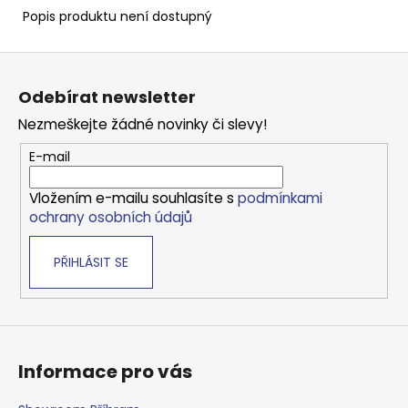
Kč
Popis produktu není dostupný
Z
á
Odebírat newsletter
p
Nezmeškejte žádné novinky či slevy!
a
t
E-mail
í
Vložením e-mailu souhlasíte s
podmínkami
ochrany osobních údajů
PŘIHLÁSIT SE
Informace pro vás