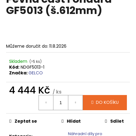
je
a
GF5013 (š.612mm)
0,0
z
j
5
í
hvězdiček.
t
?
Můžeme doručit do:
11.8.2026
Skladem
(>5 ks)
Kód:
NDGF5013-1
HLEDAT
Značka:
GELCO
4 444 Kč
/ ks
D
Měrná
DO KOŠÍKU
o
cena:
p
o
Zeptat se
Hlídat
Sdílet
r
u
Náhradní díly pro