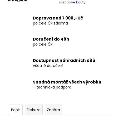
č
Kategorie
:
sprchové kouty
u
j
e
Doprava nad 7 000 ,-Kč
m
po celé ČR zdarma
e
Doručení do 48h
po celé ČR
SIGMA
SIMPLY
BLACK
ČTVRTKRUHOVÝ
Dostupnost náhradních dílů
SPRCHOVÝ
včetně doručení
KOUT
900X900,
ČIRÉ
SKLO,
Snadná montáž všech výrobků
GS5590B
+ technická podpora
10
920
Kč
Původně:
Popis
Diskuze
Značka
13
650