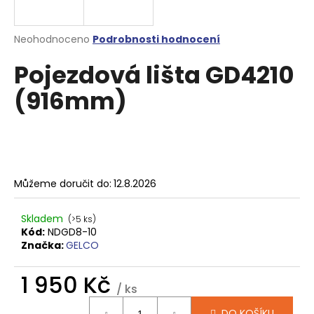
a
j
Průměrné
Neohodnoceno
Podrobnosti hodnocení
í
hodnocení
Pojezdová lišta GD4210
produktu
t
je
?
(916mm)
0,0
z
5
hvězdiček.
HLEDAT
Můžeme doručit do:
12.8.2026
Skladem
(>5 ks)
D
Kód:
NDGD8-10
o
Značka:
GELCO
p
o
1 950 Kč
r
/ ks
u
Měrná
DO KOŠÍKU