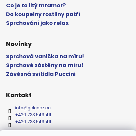
Co je to litý mramor?
Do koupelny rostliny patří
Sprchování jako relax
Novinky
Sprchová vanička na míru!
Sprchové zástěny na míru!
Závěsná svítidla Puccini
Kontakt
info
@
gelcocz.eu
+420 733 549 411
+420 733 549 411