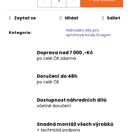
č
cena:
u
j
Zeptat se
Hlídat
Sdílet
e
m
Náhradní díly pro
e
Kategorie
:
sprchové kouty Dragon
VOLCANO
Doprava nad 7 000 ,-Kč
CHROM
po celé ČR zdarma
SPRCHOVÉ
DVEŘE
DO
NIKY
Doručení do 48h
1400MM,
po celé ČR
ČIRÉ
SKLO,
GV1014
Dostupnost náhradních dílů
16
včetně doručení
792
Kč
Původně:
20
Snadná montáž všech výrobků
990
+ technická podpora