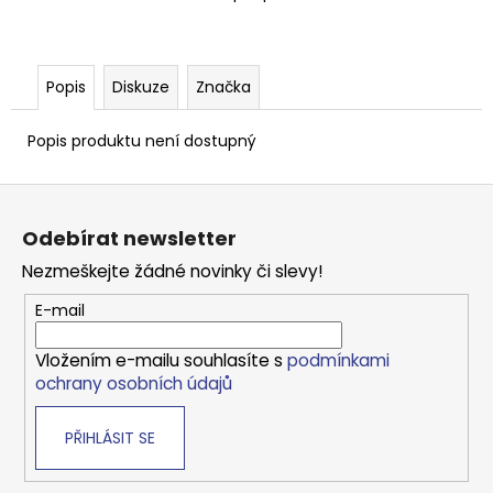
Kč
Popis
Diskuze
Značka
Popis produktu není dostupný
Z
á
Odebírat newsletter
p
Nezmeškejte žádné novinky či slevy!
a
t
E-mail
í
Vložením e-mailu souhlasíte s
podmínkami
ochrany osobních údajů
PŘIHLÁSIT SE