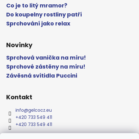
Co je to litý mramor?
Do koupelny rostliny patří
Sprchování jako relax
Novinky
Sprchová vanička na míru!
Sprchové zástěny na míru!
Závěsná svítidla Puccini
Kontakt
info
@
gelcocz.eu
+420 733 549 411
+420 733 549 411