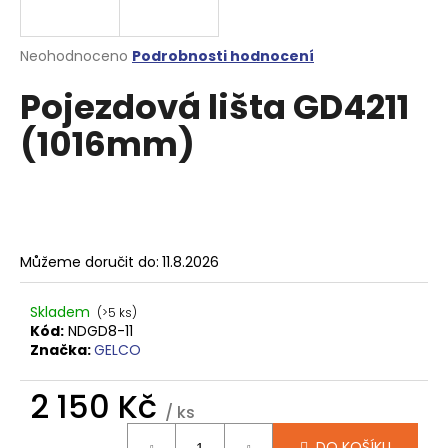
a
j
Průměrné
Neohodnoceno
Podrobnosti hodnocení
í
hodnocení
Pojezdová lišta GD4211
produktu
t
je
?
(1016mm)
0,0
z
5
hvězdiček.
HLEDAT
Můžeme doručit do:
11.8.2026
Skladem
(>5 ks)
D
Kód:
NDGD8-11
o
Značka:
GELCO
p
o
2 150 Kč
r
/ ks
u
Měrná
DO KOŠÍKU