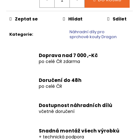
č
cena:
u
j
Zeptat se
Hlídat
Sdílet
e
m
Náhradní díly pro
e
Kategorie
:
sprchové kouty Dragon
VOLCANO
Doprava nad 7 000 ,-Kč
CHROM
po celé ČR zdarma
SPRCHOVÉ
DVEŘE
DO
NIKY
Doručení do 48h
1400MM,
po celé ČR
ČIRÉ
SKLO,
GV1014
Dostupnost náhradních dílů
16
včetně doručení
792
Kč
Původně:
20
Snadná montáž všech výrobků
990
+ technická podpora