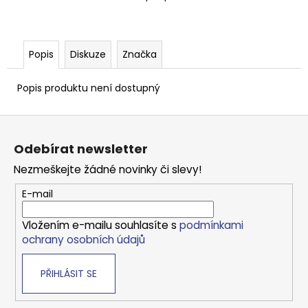
Kč
Popis
Diskuze
Značka
Popis produktu není dostupný
Z
á
Odebírat newsletter
p
Nezmeškejte žádné novinky či slevy!
a
t
E-mail
í
Vložením e-mailu souhlasíte s
podmínkami
ochrany osobních údajů
PŘIHLÁSIT SE