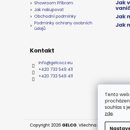
Jak 
Showroom Příbram
vani
Jak nakupovat
Jak n
Obchodní podmínky
Podmínky ochrany osobních
Jak 
údajů
Kontakt
info
@
gelcocz.eu
+420 733 549 411
+420 733 549 411
Tento web 
procházení
souhlas s j
zde
.
Copyright 2026
GELCO
. Všechna práva vyhrazen
Nastave