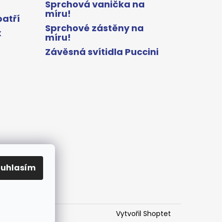
Sprchová vanička na
míru!
patří
Sprchové zástěny na
x
míru!
Závěsná svítidla Puccini
ouhlasím
Vytvořil Shoptet