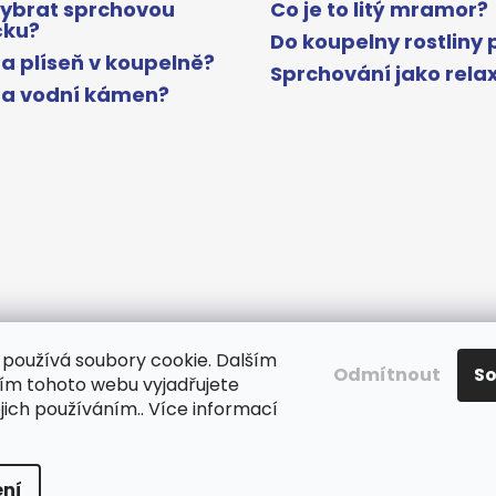
vybrat sprchovou
Co je to litý mramor?
čku?
Do koupelny rostliny 
a plíseň v koupelně?
Sprchování jako rela
na vodní kámen?
používá soubory cookie. Dalším
Odmítnout
S
m tohoto webu vyjadřujete
www.gelcocz.eu
ejich používáním.. Více informací
a.
Upravit nastavení cookies
ní