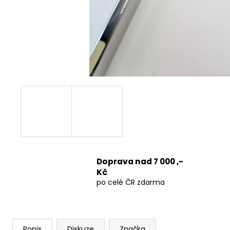
1200 MM, ČIRÉ SKLO, GD4612
12 080 Kč
Původně:
15 100 Kč
Doprava nad 7 000 ,-
Kč
po celé ČR zdarma
Popis
Diskuze
Značka