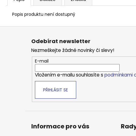
Popis produktu není dostupný
Z
á
Odebírat newsletter
p
Nezmeškejte žádné novinky či slevy!
a
t
E-mail
í
Vložením e-mailu souhlasíte s
podmínkami o
PŘIHLÁSIT SE
Informace pro vás
Rady