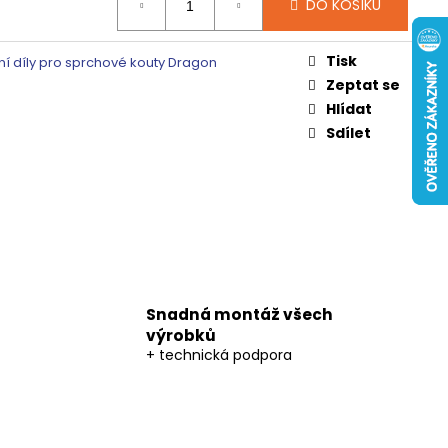
 ČIRÉ SKLO, GV1014
DO KOŠÍKU
0 Kč
Tisk
í díly pro sprchové kouty Dragon
Zeptat se
Hlídat
Sdílet
Snadná montáž všech
výrobků
+ technická podpora