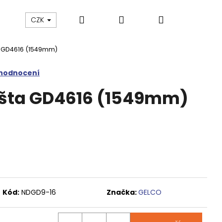
Hledat
Přihlášení
Nákupní
Výprodej
Vany a umyvadla
Náhradní dí
CZK
a GD4616 (1549mm)
košík
 hodnocení
išta GD4616 (1549mm)
Kód:
NDGD9-16
Značka:
GELCO
M SPRCHOVÉ DVEŘE