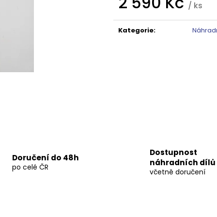
2 590 Kč
TMAVÉ SKLO GX1310
DO NIKY 1400MM,
/ ks
5 240 Kč
16 792 Kč
Měrná
Původně:
6 550 Kč
Původně:
20 99
cena:
Kategorie
:
Náhradn
Dostupnost
Doručení do 48h
náhradních dílů
po celé ČR
včetně doručení