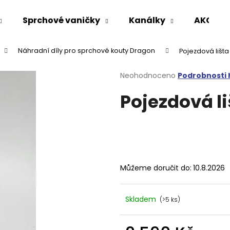
Sprchové vaničky
Kanálky
AKCE %
Náhradní díly pro sprchové kouty Dragon
Pojezdová lišt
Co potřebujete najít?
Průměrné
Neohodnoceno
Podrobnosti
hodnocení
Pojezdová l
produktu
HLEDAT
je
0,0
z
5
Doporučujeme
hvězdiček.
Můžeme doručit do:
10.8.2026
Skladem
(>5 ks)
VARIO SPRCHOVÁ ZÁSTĚNA 1000 MM
VOLCANO CHRO