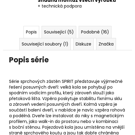
Snadná montáž všech výrobků
+ technická podpora
Popis
Související (5)
Podobné (16)
Související soubory (1)
Diskuze
Značka
Popis série
Série sprchových zástěn SPIRIT představuje výjimečné
řešení posuvných dveří: velká kola se pohybují po
spodním vodícím profilu, který zároveň slouží jako
přetoková lišta. Vzpěra poskytuje stabilitu fixnímu sklu
a zároveň vedení posuvných dveří. Kolmá vzpěra je
součástí balení dveří, v nabídce je navíc vzpěra rohová
a podélná. Dveře lze instalovat do niky s magnetickým
profilem, jako walk-in do prostoru nebo v kombinaci
s boční stěnou. Pojezdová kola jsou umístěna na vnější
straně sprchového koutu a jsou tak dobře chráněna