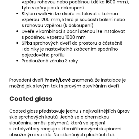
vzpěru rohovou nebo podélnou (délka 1600 mm),
tyto vzpěry jsou k dokoupení
Stylem walk-in lze dveře instalovat s kolmou
vzpěrou 1200 mm, která je součástí balení nebo
s rohovou vzpěrou (k dokoupení)
Dveře v kombinaci s boční stěnou lze instalovat
s podélnou vzpěrou 1600 mm
Šířka sprchových dveří do prostoru a částečně
i do niky je nastavitelná zkrácením spodního
pojezdového profilu
Prodloužená záruka 3 roky
Provedení dveří
Pravé/Levé
znamená, že i
nstalace je
možná jak s levým tak i s pravým otevíráním dveří
Coated glass
Coated glass představuje jednu z nejkvalitnějších úprav
skla sprchových koutů. Jedná se o chemickou
sloučeninu směsi polymerů, která ve spojení
s katalyzátory reaguje s křemičitanovými skupinami
obsaženými ve skle. Na skleněných plochách tak