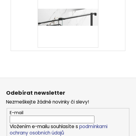
Z
á
Odebírat newsletter
p
Nezmeškejte žádné novinky či slevy!
a
t
E-mail
í
Vložením e-mailu souhlasíte s
podmínkami
ochrany osobních údajů