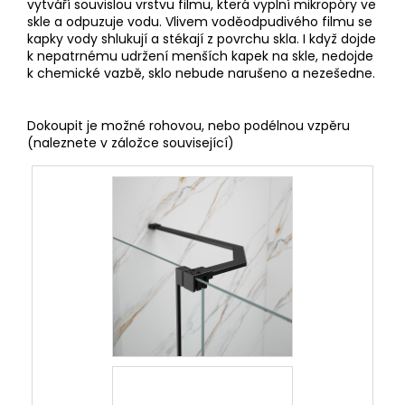
vytváří souvislou vrstvu filmu, která vyplní mikropóry ve
skle a odpuzuje vodu. Vlivem voděodpudivého filmu se
kapky vody shlukují a stékají z povrchu skla. I když dojde
k nepatrnému udržení menších kapek na skle, nedojde
k chemické vazbě, sklo nebude narušeno a nezešedne.
Dokoupit je možné rohovou, nebo podélnou vzpěru
(naleznete v záložce související)