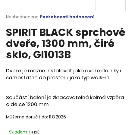
a
j
Průměrné
Neohodnoceno
Podrobnosti hodnocení
í
hodnocení
SPIRIT BLACK sprchové
produktu
t
je
?
dveře, 1300 mm, čiré
0,0
z
sklo, GI1013B
5
hvězdiček.
Dveře je možné instalovat jako dveře do niky i
HLEDAT
samostatně do prostoru jako typ walk-in
D
Součástí balení je zkracovatelná kolmá vzpěra
o
o délce 1200 mm
p
o
Můžeme doručit do:
11.8.2026
r
u
Skladem
(4 ks)