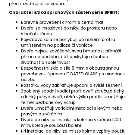
před rozstřikující se vodou.
Charakteristika sprchových zástěn série SPIRIT:
Barevné provedení chrom a černá mat
Dveře lze instalovat do niky, do prostoru nebo
s boční stěnou
Pojezdová kola se pohybují po nízkém profilu
umístěném na podlaze či vaničce
Dveře nejsou zavěšené, svou hmotnost přenáší
přímo na podlahu, což poskytuje dlouhou
životnost a spolehlivost
Bezpečnostní sklo o síle 8 mm s oboustrannou
povrchovou úpravou COATED GLASS pro snadnou
údržbu
Rozstřiku vody zabraňuje spodní a svislé těsnění
Zaoblený spodní vodící profil dveří zaručuje tichý
a lehký pohyb dveří, nízká výška profilu umožňuje
téměř bezbariérový vstup
Dveře umožňují variabilní instalaci s levým nebo
pravým otevíráním
Dveře do niky se instalují s kolmou vzpěrou 1200
mm, která je součástí balení
Pri instalaci do niky lze místo kolmé vzpěry použít