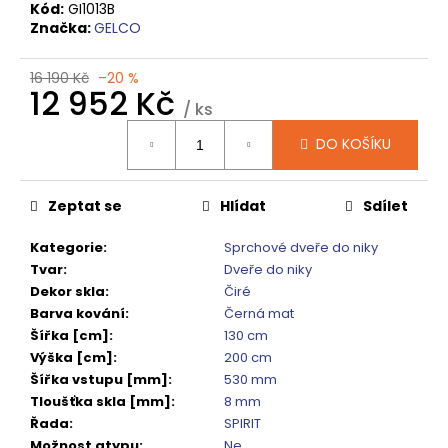
č
Kód:
GI1013B
u
Značka:
GELCO
j
e
16 190 Kč
–20 %
m
12 952 Kč
/ ks
e
Měrná
DO KOŠÍKU
cena:
SPRCHOVÁ
VANIČKA
MITIA
Zeptat se
Hlídat
Sdílet
PMB16090
1600X900
Kategorie
:
Sprchové dveře do niky
MM,
Tvar
:
Dveře do niky
BÍLÁ
PROFILOVANÁ
Dekor skla
:
Čiré
Barva kování
:
Černá mat
14
120
Šířka [cm]
:
130 cm
Kč
Výška [cm]
:
200 cm
Původně:
Šířka vstupu [mm]
:
530 mm
17
650
Tloušťka skla [mm]
:
8 mm
Kč
Řada
:
SPIRIT
Možnost atypu
:
Ne