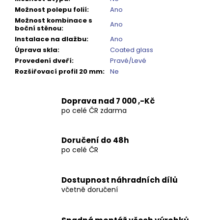
Možnost polepu folií
:
Ano
Možnost kombinace s
Ano
boční stěnou
:
Instalace na dlažbu
:
Ano
Úprava skla
:
Coated glass
Provedení dveří
:
Pravé/Levé
Rozšiřovací profil 20 mm
:
Ne
Doprava nad 7 000 ,-Kč
po celé ČR zdarma
Doručení do 48h
po celé ČR
Dostupnost náhradních dílů
včetně doručení