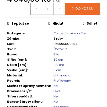
č
/ ks
Měrná
u
DO KOŠÍKU
cena:
j
e
m
Zeptat se
Hlídat
Sdílet
e
Kategorie
:
Čtvrtkruhové vaničky
Záruka
:
3 roky
DRAGON
EAN
:
8590913972294
SPRCHOVÉ
DVEŘE
Tvar
:
Čtvrtkruh
DO
Barva
:
Bílá
NIKY
Šířka [cm]
:
80 cm
1200
Délka [cm]
:
100 cm
MM,
ČIRÉ
Výška [cm]
:
3 cm
SKLO,
Materiál
:
Litý mramor
GD4612
Povrch
:
Profilovaný
12
Možnost úpravy rozměru
:
Ne
080
Provedení L/P
:
Levé
Kč
Původně:
Sifon součástí
:
Ne
15
Barevné kryty sifonu
:
Ne
100
Doporučený sifon
:
bez krytky