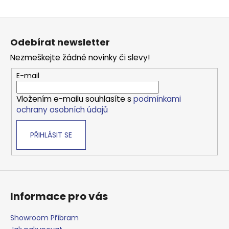
Z
á
Odebírat newsletter
p
Nezmeškejte žádné novinky či slevy!
a
t
E-mail
í
Vložením e-mailu souhlasíte s
podmínkami
ochrany osobních údajů
PŘIHLÁSIT SE
Informace pro vás
Showroom Příbram