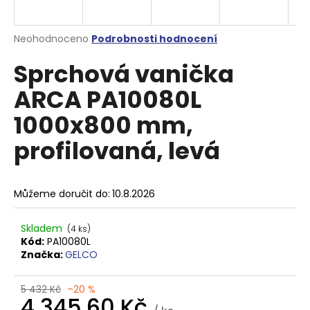
a
j
Průměrné
Neohodnoceno
Podrobnosti hodnocení
í
hodnocení
Sprchová vanička
produktu
t
je
?
ARCA PA10080L
0,0
z
1000x800 mm,
5
hvězdiček.
profilovaná, levá
HLEDAT
Můžeme doručit do:
10.8.2026
D
Skladem
(4 ks)
o
Kód:
PA10080L
p
Značka:
GELCO
o
r
5 432 Kč
–20 %
u
4 345,60 Kč