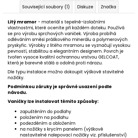
Související soubory (1)
Diskuze
Značka
Litý mramor
- materiál s tepelně-izolačními
vlastnostmi, které oceníte při každém doteku. Používá
se pro výrobu sprchových vaniček. Výroba probíhá
odléváním směsi práškového minerálu a polymerových
pryskyřic. Výrobky z litého mramoru se vyznačují vysokou
pevností, stabilitou a elegantním designem. Povrch je
tvořen vysoce kvalitní ochrannou vrstvou GELCOAT,
která je barevně stálá a odolná proti nárazu.
Dle typu instalace možno dokoupit výškově stavitelné
nožičky.
Podmínkou záruky je správné usazení podle
návodu.
Vaničky lze instalovat těmito způsoby:
zapuštěním do podlahy
položením na podlahu
podezděním a obložením
na nožičky s krycím panelem (výškově
nastavitelné nalepovací nožičky viz. příslušenství)