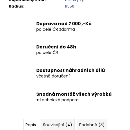
Kč
Radius
:
R550
Doprava nad 7 000 ,-Kč
po celé ČR zdarma
Doručení do 48h
po celé ČR
Dostupnost náhradních dílů
včetně doručení
Snadná montáž všech výrobků
+ technická podpora
Popis
Související (4)
Podobné (3)