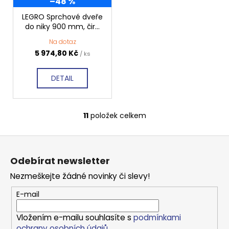
–48 %
LEGRO Sprchové dveře
do niky 900 mm, čiré
sklo, GL1290
Na dotaz
5 974,80 Kč
/ ks
DETAIL
11
položek celkem
O
v
Z
l
á
á
Odebírat newsletter
d
p
a
Nezmeškejte žádné novinky či slevy!
a
c
t
E-mail
í
í
p
Vložením e-mailu souhlasíte s
podmínkami
r
ochrany osobních údajů