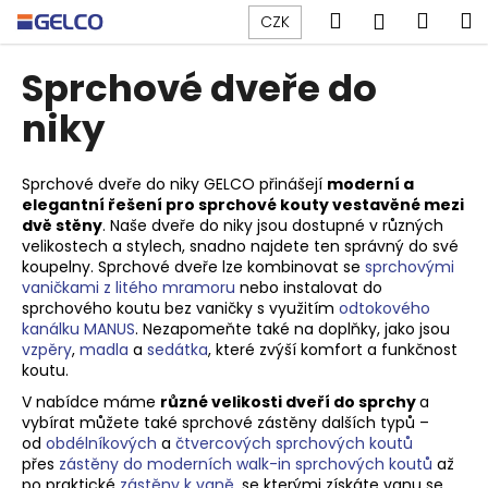
K
Přejít
Hledat
Náku
M
Přihlášen
CZK
na
o
obsah
Zpět
Zpět
košík
š
Sprchové dveře do
í
C
niky
k
o
p
Sprchové dveře do niky GELCO přinášejí
moderní a
o
elegantní řešení pro sprchové kouty vestavěné mezi
dvě stěny
. Naše dveře do niky jsou dostupné v různých
t
velikostech a stylech, snadno najdete ten správný do své
ř
koupelny. Sprchové dveře lze kombinovat se
sprchovými
e
vaničkami z litého mramoru
nebo instalovat do
sprchového koutu bez vaničky s využitím
odtokového
b
kanálku MANUS
. Nezapomeňte také na doplňky, jako jsou
u
vzpěry
,
madla
a
sedátka
, které zvýší komfort a funkčnost
j
koutu.
e
V nabídce máme
různé velikosti dveří do sprchy
a
vybírat můžete také sprchové zástěny dalších typů –
t
od
obdélníkových
a
čtvercových sprchových koutů
e
přes
zástěny do moderních walk-in sprchových koutů
až
n
po praktické
zástěny k vaně
, se kterými získáte vanu se