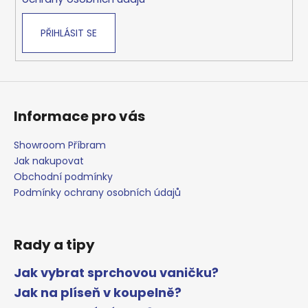
v
k
PŘIHLÁSIT SE
y
v
ý
p
i
s
Informace pro vás
u
Showroom Příbram
Jak nakupovat
Obchodní podmínky
Podmínky ochrany osobních údajů
Rady a tipy
Jak vybrat sprchovou vaničku?
Jak na plíseň v koupelně?