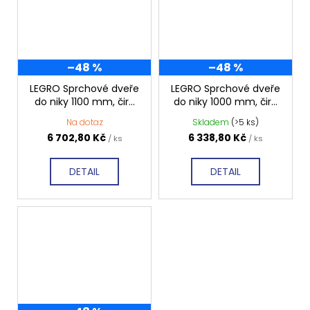
–48 %
–48 %
LEGRO Sprchové dveře
LEGRO Sprchové dveře
do niky 1100 mm, čiré
do niky 1000 mm, čiré
sklo, GL1211
sklo, GL1210
Na dotaz
Skladem
(>5 ks)
6 702,80 Kč
6 338,80 Kč
/ ks
/ ks
DETAIL
DETAIL