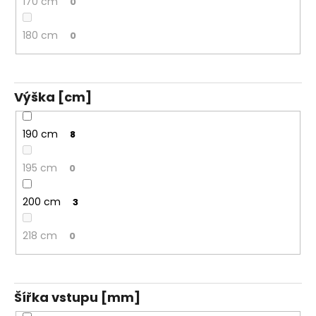
170 cm
0
180 cm
0
Výška [cm]
190 cm
8
195 cm
0
200 cm
3
218 cm
0
Šířka vstupu [mm]