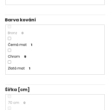
Barva kování
Bronz
0
Černá mat
1
Chrom
9
Zlatá mat
1
Šířka [cm]
70 cm
0