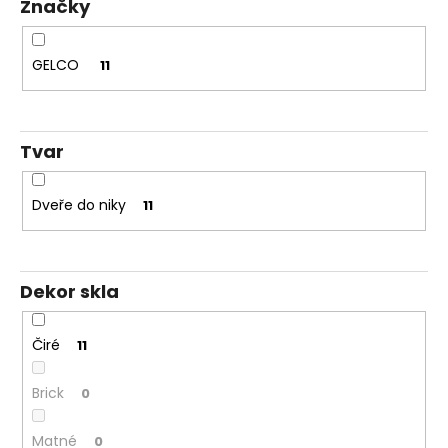
Značky
Kč
t
ů
GELCO
11
Tvar
Dveře do niky
11
Dekor skla
Čiré
11
Brick
0
Matné
0