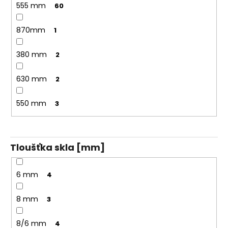
555 mm
60
870mm
1
380 mm
2
630 mm
2
550 mm
3
Tloušťka skla [mm]
6 mm
4
8 mm
3
8/6 mm
4