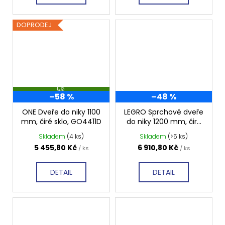
DOPRODEJ
Z
–58 %
–48 %
D
A
R
ONE Dveře do niky 1100
LEGRO Sprchové dveře
M
mm, čiré sklo, GO4411D
do niky 1200 mm, čiré
A
sklo, GL1212
Skladem
(4 ks)
Skladem
(>5 ks)
5 455,80 Kč
6 910,80 Kč
/ ks
/ ks
DETAIL
DETAIL