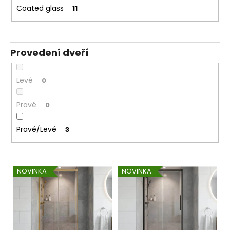
Coated glass
11
Provedení dveří
Levé
0
Pravé
0
Pravé/Levé
3
V
NOVINKA
NOVINKA
ý
p
i
s