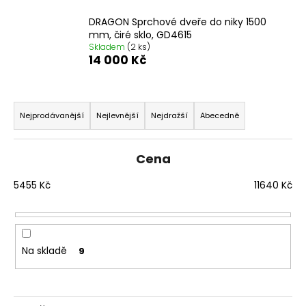
č
u
DRAGON Sprchové dveře do niky 1500
j
mm, čiré sklo, GD4615
e
Skladem
(2 ks)
14 000 Kč
m
e
Ř
a
DRAGON
Nejprodávanější
Nejlevnější
Nejdražší
Abecedně
SPRCHOVÉ
z
DVEŘE
e
DO
Cena
NIKY
n
1200
í
5455
Kč
11640
Kč
MM,
ČIRÉ
p
SKLO,
r
GD4612
o
12
Na skladě
080
9
d
Kč
u
Původně:
15
k
100