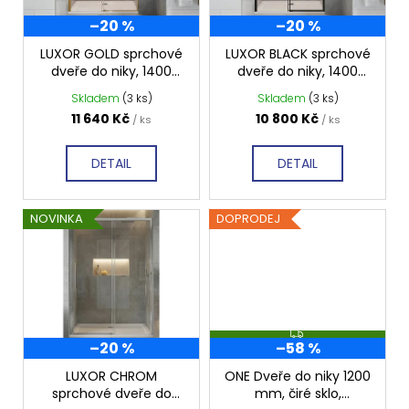
p
–20 %
–20 %
r
o
LUXOR GOLD sprchové
LUXOR BLACK sprchové
dveře do niky, 1400
dveře do niky, 1400
d
mm, čiré sklo, GU1214G
mm, čiré sklo, GU1214B
Skladem
(3 ks)
Skladem
(3 ks)
u
11 640 Kč
10 800 Kč
/ ks
/ ks
k
t
DETAIL
DETAIL
ů
NOVINKA
DOPRODEJ
Z
–20 %
–58 %
D
A
R
LUXOR CHROM
ONE Dveře do niky 1200
M
sprchové dveře do
mm, čiré sklo,
A