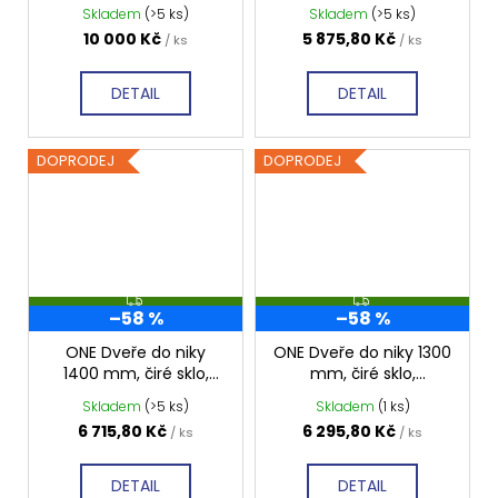
niky, 1400 mm, čiré
GO4412D
Skladem
(>5 ks)
Skladem
(>5 ks)
sklo, GU1214CH
10 000 Kč
5 875,80 Kč
/ ks
/ ks
DETAIL
DETAIL
DOPRODEJ
DOPRODEJ
Z
Z
–58 %
–58 %
D
D
A
A
R
R
ONE Dveře do niky
ONE Dveře do niky 1300
M
M
1400 mm, čiré sklo,
mm, čiré sklo,
A
A
GO4414D
GO4413D
Skladem
(>5 ks)
Skladem
(1 ks)
6 715,80 Kč
6 295,80 Kč
/ ks
/ ks
DETAIL
DETAIL