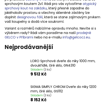
sprchovým koutem 2v1. Rádi pro vás vytvoříme
atypický
a
sprchový kout na zakázku
, který přesně zapadne do
j
jakéhokoliv prostoru a v
šechny skleněné zástěny lze
í
doplnit
designovou fólií
, která se stane zajímavým prvkem
vaší koupelny a dodá více soukromí.
t
Variant a rozměrů nabízíme opravdu mnoho. Nevíte si s
?
výběrem rady? Rádi vám poradíme na naší
prodejně
GELCO v Příbrami
nebo na e-mailu
info@gelcocz.eu
.
Nejprodávanější
HLEDAT
LORO Sprchové dveře do niky 1000 mm,
dvoukřídlé, čiré sklo, GN4310
Skladem
(3 ks)
9 512 Kč
D
o
p
SIGMA SIMPLY CHROM Dveře do niky 1200
o
mm, čiré sklo, GS1112
r
Skladem
(3 ks)
8 152 Kč
u