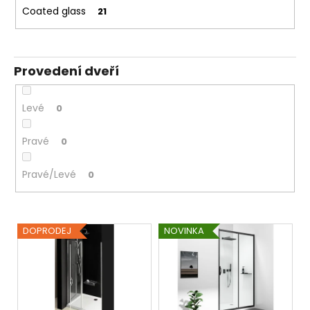
Coated glass
21
Provedení dveří
Levé
0
Pravé
0
Pravé/Levé
0
V
DOPRODEJ
NOVINKA
ý
p
i
s