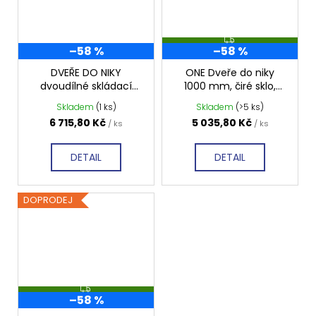
Z
–58 %
–58 %
D
A
R
DVEŘE DO NIKY
ONE Dveře do niky
M
dvoudílné skládací
1000 mm, čiré sklo,
A
GO7990R
GO4410D
Skladem
(1 ks)
Skladem
(>5 ks)
6 715,80 Kč
5 035,80 Kč
/ ks
/ ks
DETAIL
DETAIL
DOPRODEJ
Z
–58 %
D
A