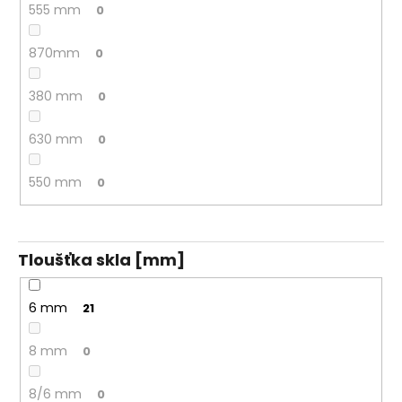
555 mm
0
870mm
0
380 mm
0
630 mm
0
550 mm
0
Tloušťka skla [mm]
6 mm
21
8 mm
0
8/6 mm
0