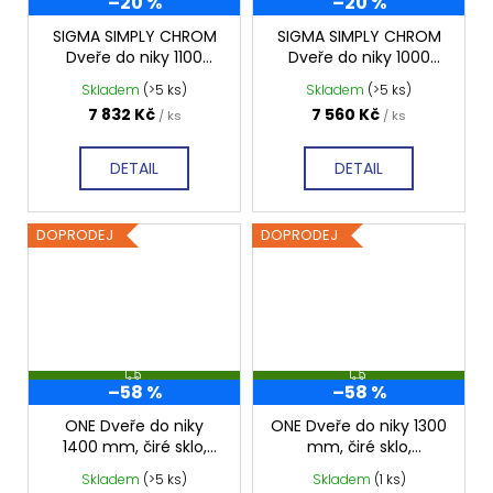
–20 %
–20 %
SIGMA SIMPLY CHROM
SIGMA SIMPLY CHROM
Dveře do niky 1100
Dveře do niky 1000
mm, čiré sklo, GS1111
mm, čiré sklo, GS1110
Skladem
(>5 ks)
Skladem
(>5 ks)
7 832 Kč
7 560 Kč
/ ks
/ ks
DETAIL
DETAIL
DOPRODEJ
DOPRODEJ
Z
Z
–58 %
–58 %
D
D
A
A
R
R
ONE Dveře do niky
ONE Dveře do niky 1300
M
M
1400 mm, čiré sklo,
mm, čiré sklo,
A
A
GO4414D
GO4413D
Skladem
(>5 ks)
Skladem
(1 ks)