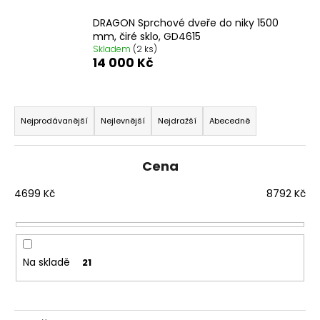
č
u
DRAGON Sprchové dveře do niky 1500
j
mm, čiré sklo, GD4615
e
Skladem
(2 ks)
14 000 Kč
m
e
Ř
a
VARIO
Nejprodávanější
Nejlevnější
Nejdražší
Abecedně
SPRCHOVÁ
z
ZÁSTĚNA
e
1000
Cena
MM
n
TMAVÉ
í
4699
Kč
8792
Kč
SKLO
GX1310
p
5
r
240
o
Kč
Na skladě
Původně:
21
d
6
u
550
Kč
k