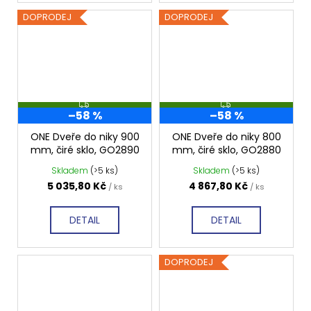
DOPRODEJ
DOPRODEJ
Z
Z
–58 %
–58 %
D
D
A
A
R
R
ONE Dveře do niky 900
ONE Dveře do niky 800
M
M
mm, čiré sklo, GO2890
mm, čiré sklo, GO2880
A
A
Skladem
(>5 ks)
Skladem
(>5 ks)
5 035,80 Kč
4 867,80 Kč
/ ks
/ ks
DETAIL
DETAIL
DOPRODEJ