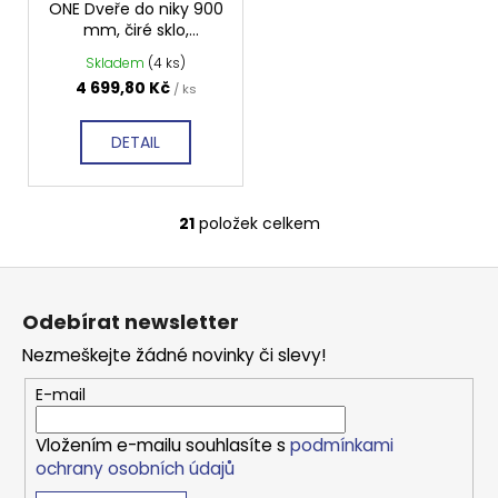
R
ONE Dveře do niky 900
M
mm, čiré sklo,
A
GO4490D
Skladem
(4 ks)
4 699,80 Kč
/ ks
DETAIL
21
položek celkem
O
v
Z
l
á
á
Odebírat newsletter
d
p
a
Nezmeškejte žádné novinky či slevy!
a
c
t
E-mail
í
í
p
Vložením e-mailu souhlasíte s
podmínkami
r
ochrany osobních údajů
v