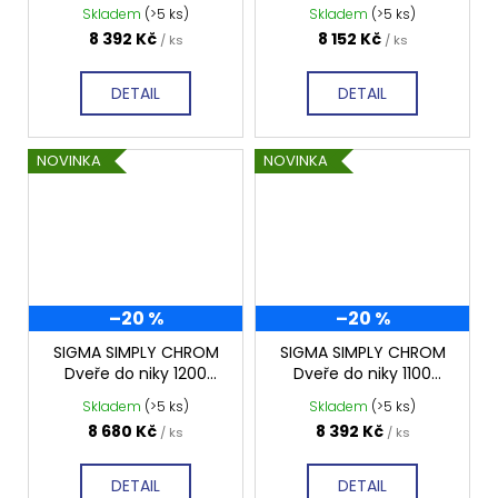
niky 1100 mm, sklo ČIRÉ,
niky 1000mm, sklo
Skladem
(>5 ks)
Skladem
(>5 ks)
GS1111B
ČIRÉ, GS1110B
8 392 Kč
8 152 Kč
/ ks
/ ks
DETAIL
DETAIL
NOVINKA
NOVINKA
–20 %
–20 %
SIGMA SIMPLY CHROM
SIGMA SIMPLY CHROM
Dveře do niky 1200
Dveře do niky 1100
mm, sklo BRICK,
mm, sklo BRICK, GS4211
Skladem
(>5 ks)
Skladem
(>5 ks)
GS4212
8 680 Kč
8 392 Kč
/ ks
/ ks
DETAIL
DETAIL