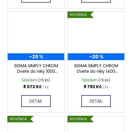
NOVINKA
–20 %
–20 %
SIGMA SIMPLY CHROM
SIGMA SIMPLY CHROM
Dveře do niky 1000
Dveře do niky 1400
mm, sklo BRICK,
mm, čiré sklo, GS1114
Skladem
(>5 ks)
Skladem
(>5 ks)
GS4210
8 072 Kč
8 792 Kč
/ ks
/ ks
DETAIL
DETAIL
NOVINKA
NOVINKA