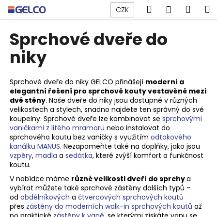
K
Přejít
Hledat
Náku
M
Přihlášen
CZK
na
o
obsah
Zpět
Zpět
košík
š
Sprchové dveře do
í
C
niky
k
o
p
Sprchové dveře do niky GELCO přinášejí
moderní a
o
elegantní řešení pro sprchové kouty vestavěné mezi
dvě stěny
. Naše dveře do niky jsou dostupné v různých
t
velikostech a stylech, snadno najdete ten správný do své
ř
koupelny. Sprchové dveře lze kombinovat se
sprchovými
e
vaničkami z litého mramoru
nebo instalovat do
sprchového koutu bez vaničky s využitím
odtokového
b
kanálku MANUS
. Nezapomeňte také na doplňky, jako jsou
u
vzpěry
,
madla
a
sedátka
, které zvýší komfort a funkčnost
j
koutu.
e
V nabídce máme
různé velikosti dveří do sprchy
a
vybírat můžete také sprchové zástěny dalších typů –
t
od
obdélníkových
a
čtvercových sprchových koutů
e
přes
zástěny do moderních walk-in sprchových koutů
až
n
po praktické
zástěny k vaně
, se kterými získáte vanu se