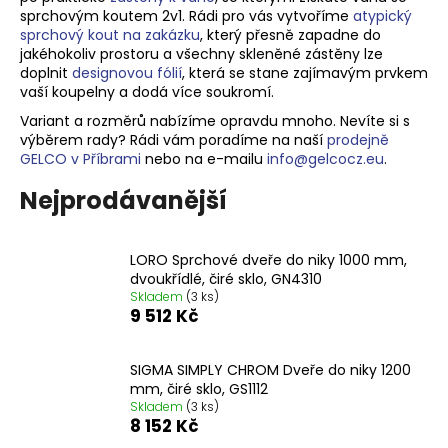
sprchovým koutem 2v1. Rádi pro vás vytvoříme
atypický
a
sprchový kout na zakázku
, který přesně zapadne do
j
jakéhokoliv prostoru a v
šechny skleněné zástěny lze
í
doplnit
designovou fólií
, která se stane zajímavým prvkem
vaší koupelny a dodá více soukromí.
t
Variant a rozměrů nabízíme opravdu mnoho. Nevíte si s
?
výběrem rady? Rádi vám poradíme na naší
prodejně
GELCO v Příbrami
nebo na e-mailu
info@gelcocz.eu
.
Nejprodávanější
HLEDAT
LORO Sprchové dveře do niky 1000 mm,
dvoukřídlé, čiré sklo, GN4310
Skladem
(3 ks)
9 512 Kč
D
o
p
SIGMA SIMPLY CHROM Dveře do niky 1200
o
mm, čiré sklo, GS1112
r
Skladem
(3 ks)
8 152 Kč
u