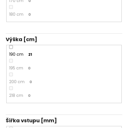
170 cm
0
180 cm
0
Výška [cm]
190 cm
21
195 cm
0
200 cm
0
218 cm
0
Šířka vstupu [mm]