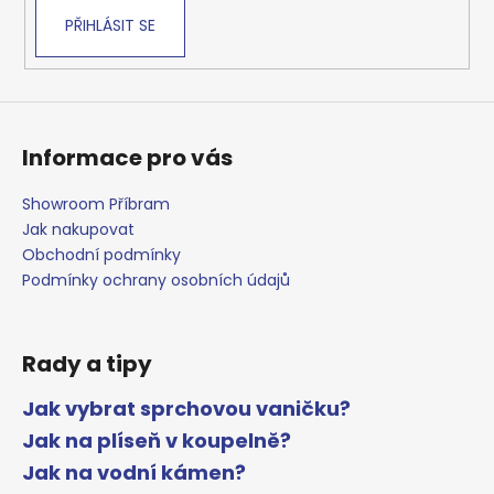
k
PŘIHLÁSIT SE
y
v
ý
p
i
s
Informace pro vás
u
Showroom Příbram
Jak nakupovat
Obchodní podmínky
Podmínky ochrany osobních údajů
Rady a tipy
Jak vybrat sprchovou vaničku?
Jak na plíseň v koupelně?
Jak na vodní kámen?