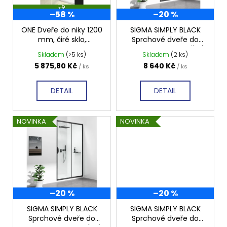
p
Z
–58 %
–20 %
D
r
A
R
o
ONE Dveře do niky 1200
SIGMA SIMPLY BLACK
M
mm, čiré sklo,
Sprchové dveře do
d
A
GO4412D
niky 1200mm, sklo ČIRÉ,
Skladem
(>5 ks)
Skladem
(2 ks)
u
GS1112B
5 875,80 Kč
8 640 Kč
/ ks
/ ks
k
t
DETAIL
DETAIL
ů
NOVINKA
NOVINKA
–20 %
–20 %
SIGMA SIMPLY BLACK
SIGMA SIMPLY BLACK
Sprchové dveře do
Sprchové dveře do