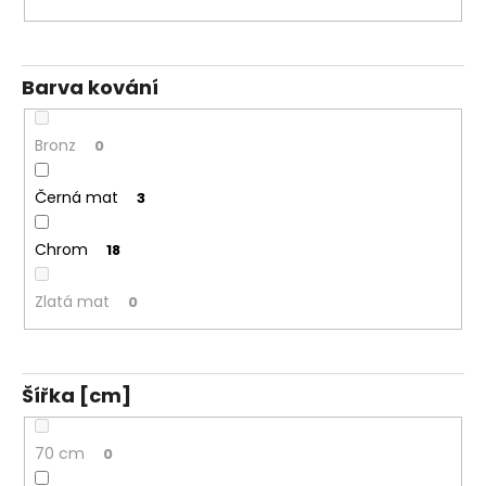
Barva kování
Bronz
0
Černá mat
3
Chrom
18
Zlatá mat
0
Šířka [cm]
70 cm
0