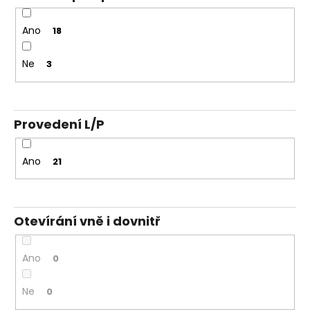
Ano
18
Ne
3
Provedení L/P
Ano
21
Otevírání vně i dovnitř
Ano
0
Ne
0