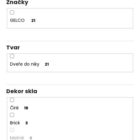
Značky
t
ů
GELCO
21
Tvar
Dveře do niky
21
Dekor skla
Čiré
18
Brick
3
Matné
0