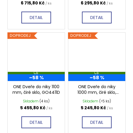
6 715,80 Kč
6 295,80 Kč
/ ks
/ ks
DETAIL
DETAIL
DOPRODEJ
DOPRODEJ
Z
Z
–58 %
–58 %
D
D
A
A
R
R
ONE Dveře do niky 1100
ONE Dveře do niky
M
M
mm, čiré sklo, GO4411D
1000 mm, čiré sklo,
A
A
GO2810
Skladem
(4 ks)
Skladem
(>5 ks)
5 455,80 Kč
5 245,80 Kč
/ ks
/ ks
DETAIL
DETAIL