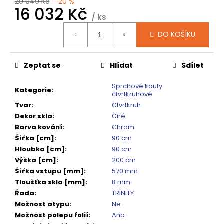
č
20 040 Kč
–20 %
16 032 Kč
u
/ ks
j
Měrná
e
DO KOŠÍKU
cena:
m
e
Zeptat se
Hlídat
Sdílet
VOLCANO
Sprchové kouty
Kategorie
:
CHROM
čtvrtkruhové
SPRCHOVÉ
Tvar
:
Čtvrtkruh
DVEŘE
Dekor skla
:
Čiré
DO
Barva kování
:
Chrom
NIKY
1400MM,
Šířka [cm]
:
90 cm
ČIRÉ
Hloubka [cm]
:
90 cm
SKLO,
Výška [cm]
:
200 cm
GV1014
Šířka vstupu [mm]
:
570 mm
16
Tloušťka skla [mm]
:
8 mm
792
Kč
Řada
:
TRINITY
Původně:
Možnost atypu
:
Ne
20
Možnost polepu folií
:
Ano
990