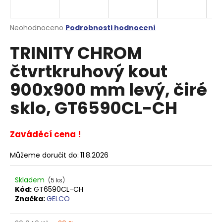
a
j
Průměrné
Neohodnoceno
Podrobnosti hodnocení
í
hodnocení
TRINITY CHROM
produktu
t
je
?
čtvrtkruhový kout
0,0
z
900x900 mm levý, čiré
5
hvězdiček.
sklo, GT6590CL-CH
HLEDAT
Zaváděcí cena !
Můžeme doručit do:
11.8.2026
D
o
p
Skladem
(5 ks)
o
Kód:
GT6590CL-CH
Značka:
GELCO
r
u