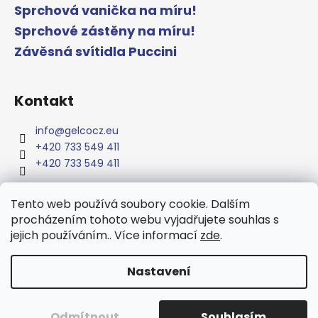
Sprchová vanička na míru!
Sprchové zástěny na míru!
Závěsná svítidla Puccini
Kontakt
info
@
gelcocz.eu
+420 733 549 411
+420 733 549 411
Tento web používá soubory cookie. Dalším
procházením tohoto webu vyjadřujete souhlas s
jejich používáním.. Více informací
zde
.
www.gelcocz.eu
Nastavení
Vytvořil Shoptet
Copyright 2026
GELCO
. Všechna práva vyhrazena.
Upravit
Odmítnout
Souhlasím
nastavení cookies