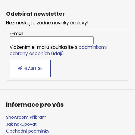
Z
á
Odebírat newsletter
p
Nezmeškejte žádné novinky či slevy!
a
t
E-mail
í
Vložením e-mailu souhlasíte s
podmínkami
ochrany osobních údajů
PŘIHLÁSIT SE
Informace pro vás
Showroom Příbram
Jak nakupovat
Obchodní podmínky