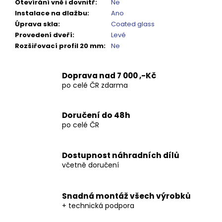
Kč
Otevírání vně i dovnitř
:
Ne
Instalace na dlažbu
:
Ano
Úprava skla
:
Coated glass
Provedení dveří
:
Levé
Rozšiřovací profil 20 mm
:
Ne
Doprava nad 7 000 ,-Kč
po celé ČR zdarma
Doručení do 48h
po celé ČR
Dostupnost náhradních dílů
včetně doručení
Snadná montáž všech výrobků
+ technická podpora