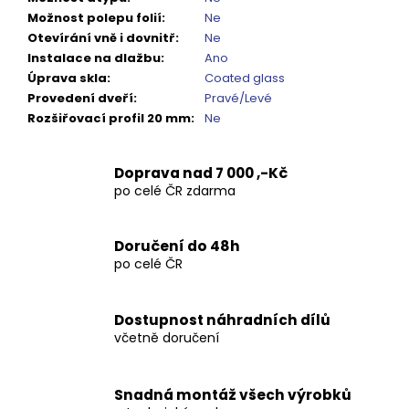
Možnost polepu folií
:
Ne
Otevírání vně i dovnitř
:
Ne
Instalace na dlažbu
:
Ano
Úprava skla
:
Coated glass
Provedení dveří
:
Pravé/Levé
Rozšiřovací profil 20 mm
:
Ne
Doprava nad 7 000 ,-Kč
po celé ČR zdarma
Doručení do 48h
po celé ČR
Dostupnost náhradních dílů
včetně doručení
Snadná montáž všech výrobků