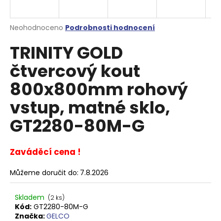
a
j
Průměrné
Neohodnoceno
Podrobnosti hodnocení
í
hodnocení
TRINITY GOLD
produktu
t
je
?
čtvercový kout
0,0
z
800x800mm rohový
5
hvězdiček.
vstup, matné sklo,
HLEDAT
GT2280-80M-G
Zaváděcí cena !
D
o
Můžeme doručit do:
7.8.2026
p
o
Skladem
(2 ks)
r
Kód:
GT2280-80M-G
u
Značka:
GELCO