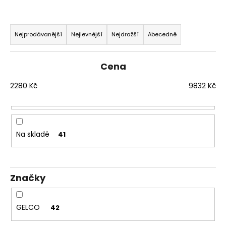
Ř
a
Nejprodávanější
Nejlevnější
Nejdražší
Abecedně
z
e
Cena
n
í
2280
Kč
9832
Kč
p
r
o
Na skladě
41
d
u
k
Značky
t
ů
GELCO
42