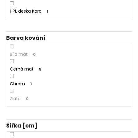
HPL deska Kara
1
Barva kování
Bílá mat
0
Černá mat
9
Chrom
1
Zlatá
0
Šířka [cm]