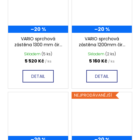
–20 %
–20 %
VARIO sprchová
VARIO sprchová
zástěna 1300 mm čiré
zástěna 1200mm čiré
sklo GX1213
sklo GX1212
Skladem
(5 ks)
Skladem
(2 ks)
5 520 Kč
5 160 Kč
/ ks
/ ks
DETAIL
DETAIL
NEJPRODÁVANĚJŠÍ
–20 %
–20 %