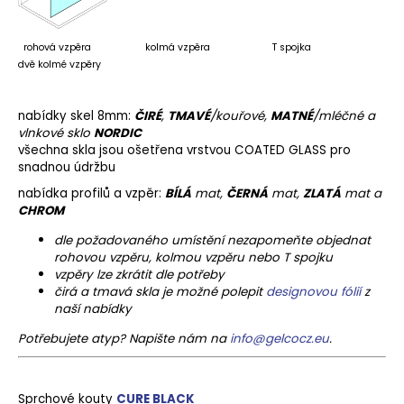
a
j
rohová vzpěra kolmá vzpěra T spojka
í
dvě kolmé vzpěry
t
?
nabídky skel 8mm:
ČIRÉ
,
TMAVÉ
/kouřové,
MATNÉ
/mléčné a
vlnkové sklo
NORDIC
všechna skla jsou ošetřena vrstvou COATED GLASS pro
snadnou údržbu
nabídka profilů a vzpěr:
BÍLÁ
mat,
ČERNÁ
mat,
ZLATÁ
mat a
HLEDAT
CHROM
dle požadovaného umístění nezapomeňte objednat
rohovou vzpěru, kolmou vzpěru nebo T spojku
vzpěry lze zkrátit dle potřeby
D
čirá a tmavá skla je možné polepit
designovou fólií
z
o
naší nabídky
p
Potřebujete atyp? Napište nám na
info@gelcocz.eu
.
o
r
u
Sprchové kouty
CURE BLACK