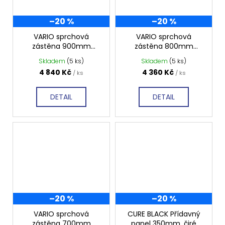
–20 %
–20 %
VARIO sprchová
VARIO sprchová
zástěna 900mm
zástěna 800mm
tmavé sklo GX1390
tmavé sklo GX1380
Skladem
(5 ks)
Skladem
(5 ks)
4 840 Kč
4 360 Kč
/ ks
/ ks
DETAIL
DETAIL
–20 %
–20 %
VARIO sprchová
CURE BLACK Přídavný
zástěna 700mm
panel 350mm, čiré