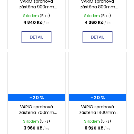
VARIO sprchová
VARIO sprchová
zástěna 900mm
zástěna 800mm
matné sklo GX1490
matné sklo GX1480
Skladem
(5 ks)
Skladem
(5 ks)
4 840 Kč
4 360 Kč
/ ks
/ ks
DETAIL
DETAIL
–20 %
–20 %
VARIO sprchová
VARIO sprchová
zástěna 700mm
zástěna 1400mm
matné sklo GX1470
tmavé sklo GX1314
Skladem
(5 ks)
Skladem
(5 ks)
3 960 Kč
6 920 Kč
/ ks
/ ks