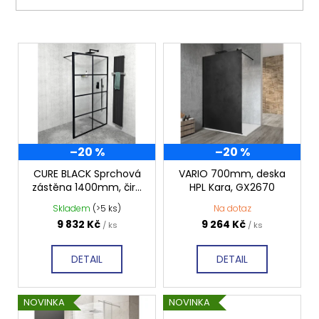
V
ý
p
i
s
p
–20 %
–20 %
r
o
CURE BLACK Sprchová
VARIO 700mm, deska
zástěna 1400mm, čiré
HPL Kara, GX2670
d
sklo, CB140
Skladem
(>5 ks)
Na dotaz
u
9 832 Kč
9 264 Kč
/ ks
/ ks
k
t
DETAIL
DETAIL
ů
NOVINKA
NOVINKA