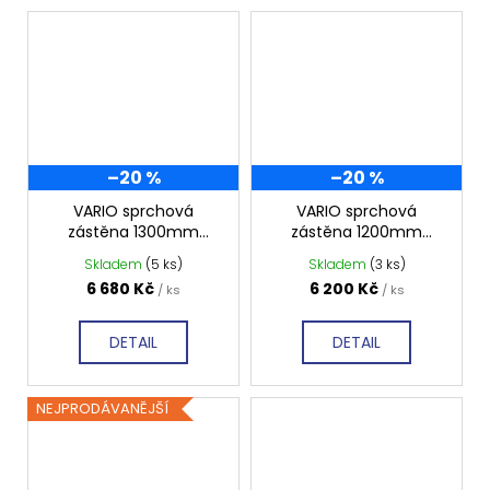
–20 %
–20 %
VARIO sprchová
VARIO sprchová
zástěna 1300mm
zástěna 1200mm
matné sklo GX1413
matné sklo GX1412
Skladem
(5 ks)
Skladem
(3 ks)
6 680 Kč
6 200 Kč
/ ks
/ ks
DETAIL
DETAIL
NEJPRODÁVANĚJŠÍ