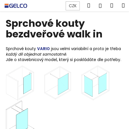
K
Přejít
Hledat
Náku
M
Přihlášen
CZK
na
o
obsah
Zpět
Zpět
košík
š
Sprchové kouty
í
C
bezdveřové walk in
k
o
p
Sprchové kouty
VARIO
jsou velmi variabilní a proto je třeba
o
každý díl objednat samostatně
.
t
Jde o stavebnicový model, který si poskládáte dle potřeby.
ř
e
b
u
j
e
t
e
n