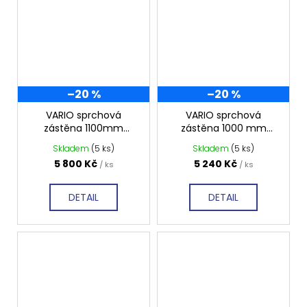
–20 %
–20 %
VARIO sprchová
VARIO sprchová
zástěna 1100mm
zástěna 1000 mm
tmavé sklo GX1311
tmavé sklo GX1310
Skladem
(5 ks)
Skladem
(5 ks)
5 800 Kč
5 240 Kč
/ ks
/ ks
DETAIL
DETAIL