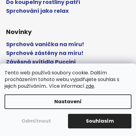
Do koupelny rostliny patří
Sprchování jako relax
Novinky
Sprchová vanička na míru!
Sprchové zástěny na míru!
Závěsná svítidla Puccini
Tento web používá soubory cookie. Dalším
procházením tohoto webu vyjadřujete souhlas s
Kontakt
jejich používáním.. Více informací
zde
.
info
@
gelcocz.eu
Nastavení
+420 733 549 411
+420 733 549 411
Odmítnout
Souhlasím