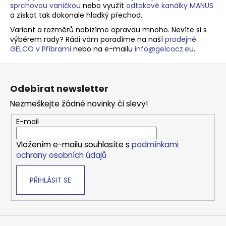
a
sprchovou vaničkou
nebo využít
odtokové kanálky MANUS
c
a získat tak dokonale hladký přechod.
í
Variant a rozměrů nabízíme opravdu mnoho. Nevíte si s
p
výběrem rady? Rádi vám poradíme na naší
prodejně
r
GELCO v Příbrami
nebo na e-mailu
info@gelcocz.eu
.
v
Z
k
y
á
Odebírat newsletter
v
p
ý
Nezmeškejte žádné novinky či slevy!
a
p
t
E-mail
i
í
s
Vložením e-mailu souhlasíte s
podmínkami
u
ochrany osobních údajů
PŘIHLÁSIT SE