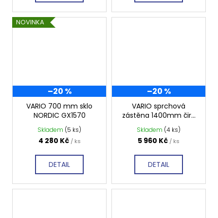
NOVINKA
–20 %
–20 %
VARIO 700 mm sklo
VARIO sprchová
NORDIC GX1570
zástěna 1400mm čiré
sklo GX1214
Skladem
(5 ks)
Skladem
(4 ks)
4 280 Kč
5 960 Kč
/ ks
/ ks
DETAIL
DETAIL