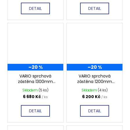
DETAIL
DETAIL
–20 %
–20 %
VARIO sprchová
VARIO sprchová
zástěna 1300mm
zástěna 1200mm
tmavé sklo GX1313
tmavé sklo GX1312
Skladem
(5 ks)
Skladem
(4 ks)
6 680 Kč
6 200 Kč
/ ks
/ ks
DETAIL
DETAIL