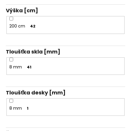
Výška [cm]
200 cm
42
Tloušťka skla [mm]
8 mm
41
Tloušťka desky [mm]
8 mm
1