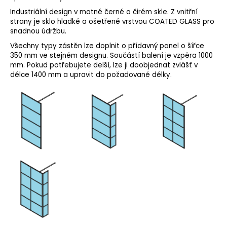
č
u
Industriální design v matné černé a čirém skle. Z vnitřní
j
strany je sklo hladké a ošetřené vrstvou COATED GLASS pro
snadnou údržbu.
e
m
Všechny typy zástěn lze doplnit o přídavný panel o šířce
e
350 mm ve stejném designu. Součástí balení je vzpěra 1000
mm. Pokud potřebujete delší, lze ji doobjednat zvlášť v
délce 1400 mm a upravit do požadované délky.
VARIO
SPRCHOVÁ
ZÁSTĚNA
1000
MM
TMAVÉ
SKLO
GX1310
5
240
Kč
Původně:
6
550
Kč