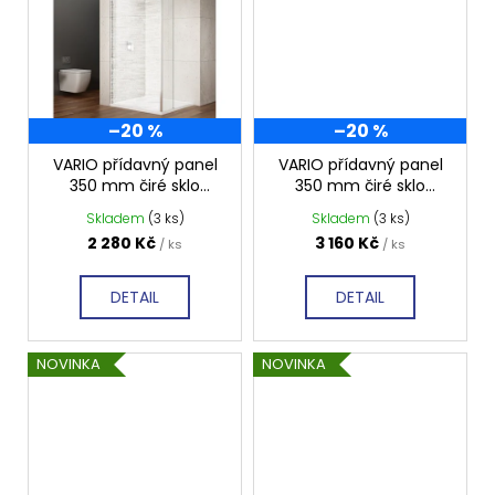
–20 %
–20 %
VARIO přídavný panel
VARIO přídavný panel
350 mm čiré sklo
350 mm čiré sklo
GX3510 - chrom
GX3514 - černá mat
Skladem
(3 ks)
Skladem
(3 ks)
2 280 Kč
3 160 Kč
/ ks
/ ks
DETAIL
DETAIL
NOVINKA
NOVINKA