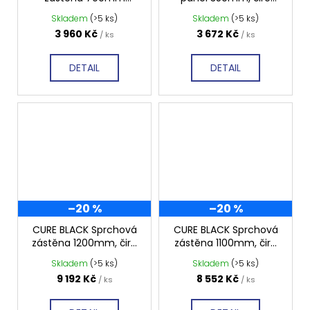
tmavé sklo GX1370
sklo, CB350
Skladem
(>5 ks)
Skladem
(>5 ks)
3 960 Kč
3 672 Kč
/ ks
/ ks
DETAIL
DETAIL
–20 %
–20 %
CURE BLACK Sprchová
CURE BLACK Sprchová
zástěna 1200mm, čiré
zástěna 1100mm, čiré
sklo, CB120
sklo, CB110
Skladem
(>5 ks)
Skladem
(>5 ks)
9 192 Kč
8 552 Kč
/ ks
/ ks