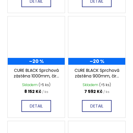
DETAIL
DETAIL
–20 %
–20 %
CURE BLACK Sprchová
CURE BLACK Sprchová
zástěna 1000mm, čiré
zástěna 900mm, čiré
sklo, CB100
sklo, CB90
Skladem
(>5 ks)
Skladem
(>5 ks)
8 152 Kč
7 592 Kč
/ ks
/ ks
DETAIL
DETAIL