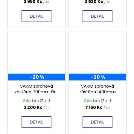
3 960 Kč
3 520 Kč
/ ks
/ ks
DETAIL
DETAIL
–20 %
–20 %
VARIO sprchová
VARIO sprchová
zástěna 700mm čiré
zástěna 1400mm
sklo GX1270
matné sklo GX1414
Skladem
(5 ks)
Skladem
(5 ks)
3 200 Kč
7 160 Kč
/ ks
/ ks
DETAIL
DETAIL