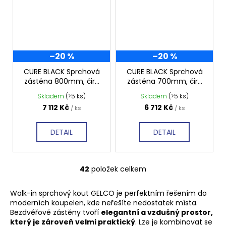
–20 %
–20 %
CURE BLACK Sprchová
CURE BLACK Sprchová
zástěna 800mm, čiré
zástěna 700mm, čiré
sklo, CB80
sklo, CB70
Skladem
(>5 ks)
Skladem
(>5 ks)
7 112 Kč
6 712 Kč
/ ks
/ ks
DETAIL
DETAIL
42
položek celkem
O
v
Walk-in sprchový kout GELCO je perfektním řešením do
l
moderních koupelen, kde neřešíte nedostatek místa.
á
Bezdvéřové zástěny tvoří
elegantní a vzdušný prostor,
d
který je zároveň velmi praktický
. Lze je kombinovat se