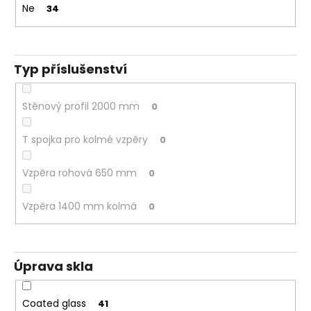
Ne
34
Typ příslušenství
Stěnový profil 2000 mm
0
T spojka pro kolmé vzpěry
0
Vzpěra rohová 650 mm
0
Vzpěra 1400 mm kolmá
0
Úprava skla
Coated glass
41