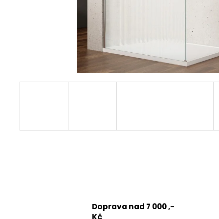
1200 MM, ČIRÉ SKLO, GD4612
12 080 Kč
Původně:
15 100 Kč
Doprava nad 7 000 ,-
Kč