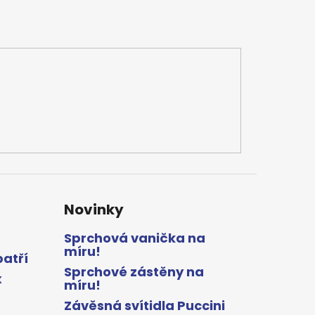
Novinky
Sprchová vanička na
míru!
patří
Sprchové zástěny na
x
míru!
Závěsná svítidla Puccini