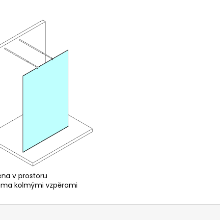
ěna v prostoru
ěma kolmými vzpěrami