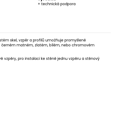
+ technická podpora
systém skel, vzpěr a profilů umožňuje promyšlené
tů v černém matném, zlatém, bílém, nebo chromovém
vě vzpěry, pro instalaci ke stěně jednu vzpěru a stěnový