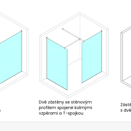
Dvě zástěny se stěnovým
Zást
profilem spojené kolmými
m
s dv
vzpěrami a T-spojkou