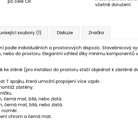
po celé ČR
včetně doručení
uvisející soubory (1)
Diskuze
Značka
šení podle individuálních a prostorových dispozic. Stavebnicový 
ně, nebo do prostoru. Elegantní vzhled díky minimu komponen
k ke stěně (pro instalaci do prostoru stačí objednat k zástěně d
t T spojku, která umožní propojení více vzpěr.
 montáž zástěny.
ničku.
 černá mat, bílá, nebo zlatá.
 černá mat, bílá, nebo zlatá.
ý rozměr.
dení chrom a černá mat.