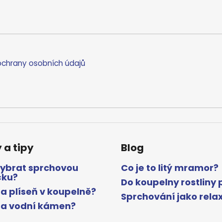
chrany osobních údajů
 a tipy
Blog
vybrat sprchovou
Co je to litý mramor?
čku?
Do koupelny rostliny 
a plíseň v koupelně?
Sprchování jako rela
na vodní kámen?