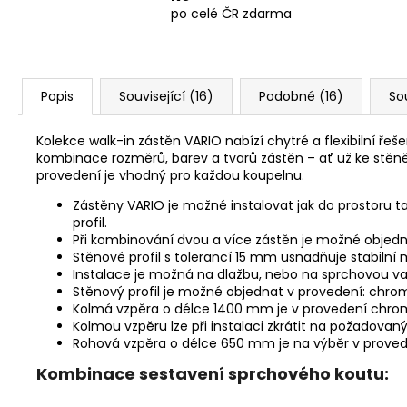
po celé ČR zdarma
Popis
Související (16)
Podobné (16)
So
Kolekce walk-in zástěn VARIO nabízí chytré a flexibilní ře
kombinace rozměrů, barev a tvarů zástěn – ať už ke stě
provedení je vhodný pro každou koupelnu.
Zástěny VARIO je možné instalovat jak do prostoru ta
profil.
Při kombinování dvou a více zástěn je možné objedna
Stěnové profil s tolerancí 15 mm usnadňuje stabilní
Instalace je možná na dlažbu, nebo na sprchovou va
Stěnový profil je možné objednat v provedení: chrom,
Kolmá vzpěra o délce 1400 mm je v provedení chrom,
Kolmou vzpěru lze při instalaci zkrátit na požadovan
Rohová vzpěra o délce 650 mm je na výběr v prove
Kombinace sestavení sprchového koutu: