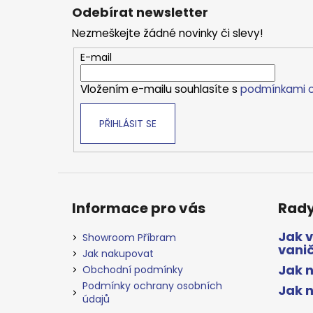
á
Odebírat newsletter
p
Nezmeškejte žádné novinky či slevy!
a
t
E-mail
í
Vložením e-mailu souhlasíte s
podmínkami o
PŘIHLÁSIT SE
Informace pro vás
Rady
Jak 
Showroom Příbram
vani
Jak nakupovat
Jak n
Obchodní podmínky
Podmínky ochrany osobních
Jak 
údajů