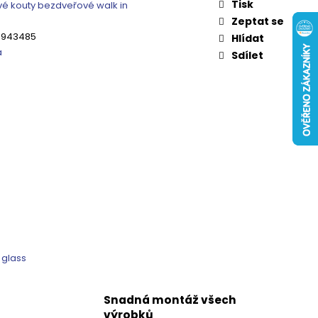
 ČIRÉ SKLO, GV1014
Tisk
é kouty bezdveřové walk in
Zeptat se
0 Kč
3943485
Hlídat
a
Sdílet
 glass
Snadná montáž všech
výrobků