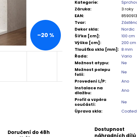
TMAVÉ SKLO GX1310
DO NIKY 1400MM,
cena:
Kategorie
:
Sprchov
5 240 Kč
16 792 Kč
Záruka
:
3 roky
Původně:
6 550 Kč
Původně:
20 99
EAN
:
859091
Tvar
:
Zástěn
Dekor skla
:
Nordic
–20 %
Šířka [cm]
:
100 cm
Výška [cm]
:
200 cm
Tloušťka skla [mm]
:
8 mm
Řada
:
Vario
Možnost atypu
:
Ne
Možnost polepu
Ne
folií
:
Provedení L/P
:
Ano
Instalace na
Ano
dlažbu
:
Profil a vzpěra
Ne
součástí
:
Úprava skla
:
Coated
Dostupnost
Doručení do 48h
náhradních dílů