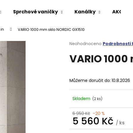
Sprchové vaničky
Kanálky
AKCE %
in
VARIO 1000 mm sklo NORDIC GX1510
Co potřebujete najít?
Průměrné
Neohodnoceno
Podrobnosti
hodnocení
VARIO 1000
produktu
HLEDAT
je
0,0
z
5
Doporučujeme
Můžeme doručit do:
10.8.2026
hvězdiček.
Skladem
(2 ks)
6 950 Kč
–20 %
5 560 Kč
/ ks
VARIO SPRCHOVÁ ZÁSTĚNA 1000 MM
VOLCANO CHRO
Měrná