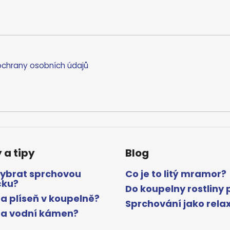
chrany osobních údajů
 a tipy
Blog
vybrat sprchovou
Co je to litý mramor?
čku?
Do koupelny rostliny 
a plíseň v koupelně?
Sprchování jako rela
na vodní kámen?