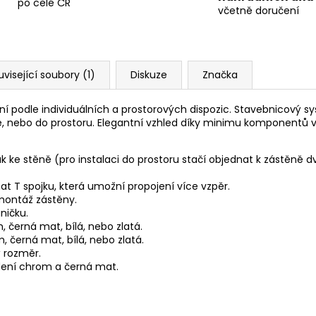
po celé ČR
včetně doručení
uvisející soubory (1)
Diskuze
Značka
šení podle individuálních a prostorových dispozic. Stavebnicový 
ně, nebo do prostoru. Elegantní vzhled díky minimu komponen
k ke stěně (pro instalaci do prostoru stačí objednat k zástěně d
t T spojku, která umožní propojení více vzpěr.
 montáž zástěny.
ničku.
 černá mat, bílá, nebo zlatá.
 černá mat, bílá, nebo zlatá.
ý rozměr.
dení chrom a černá mat.