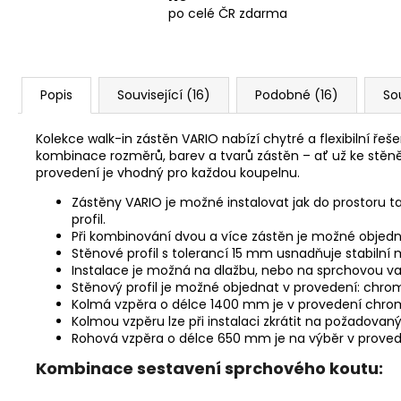
po celé ČR zdarma
Popis
Související (16)
Podobné (16)
So
Kolekce walk-in zástěn VARIO nabízí chytré a flexibilní ře
kombinace rozměrů, barev a tvarů zástěn – ať už ke stě
provedení je vhodný pro každou koupelnu.
Zástěny VARIO je možné instalovat jak do prostoru ta
profil.
Při kombinování dvou a více zástěn je možné objedna
Stěnové profil s tolerancí 15 mm usnadňuje stabilní
Instalace je možná na dlažbu, nebo na sprchovou va
Stěnový profil je možné objednat v provedení: chrom,
Kolmá vzpěra o délce 1400 mm je v provedení chrom,
Kolmou vzpěru lze při instalaci zkrátit na požadovan
Rohová vzpěra o délce 650 mm je na výběr v prove
Kombinace sestavení sprchového koutu: