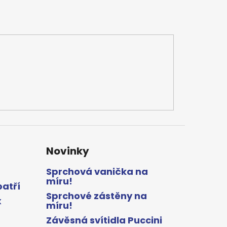
Novinky
Sprchová vanička na
míru!
patří
Sprchové zástěny na
x
míru!
Závěsná svítidla Puccini