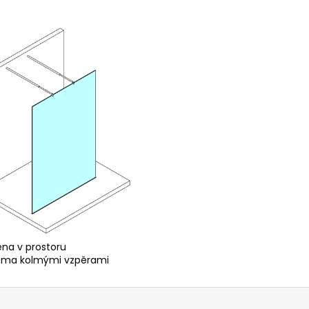
ěna v prostoru
ěma kolmými vzpěrami