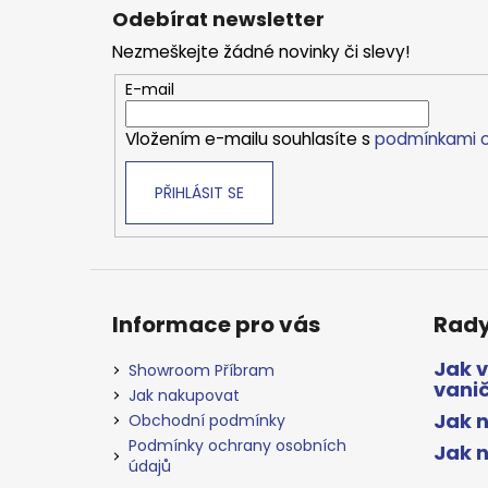
á
Odebírat newsletter
p
Nezmeškejte žádné novinky či slevy!
a
t
E-mail
í
Vložením e-mailu souhlasíte s
podmínkami o
PŘIHLÁSIT SE
Informace pro vás
Rady
Jak 
Showroom Příbram
vani
Jak nakupovat
Jak n
Obchodní podmínky
Podmínky ochrany osobních
Jak 
údajů