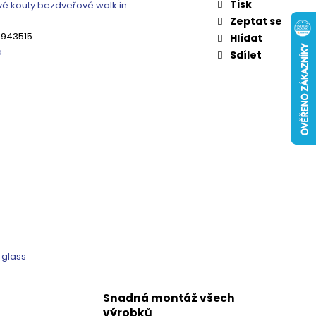
 ČIRÉ SKLO, GV1014
Tisk
é kouty bezdveřové walk in
Zeptat se
0 Kč
3943515
Hlídat
a
Sdílet
 glass
Snadná montáž všech
výrobků