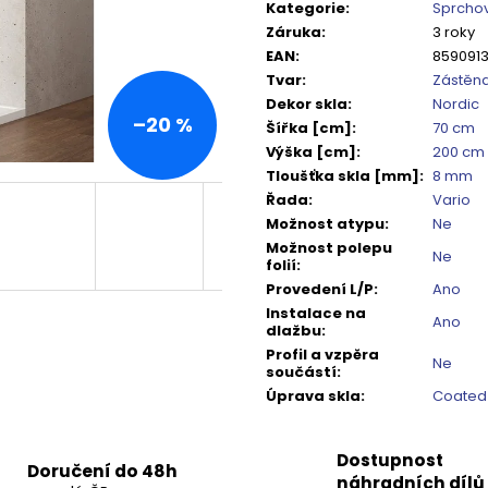
TMAVÉ SKLO GX1310
DO NIKY 1400MM,
cena:
Kategorie
:
Sprchov
5 240 Kč
16 792 Kč
Záruka
:
3 roky
Původně:
6 550 Kč
Původně:
20 99
EAN
:
859091
Tvar
:
Zástěn
Dekor skla
:
Nordic
–20 %
Šířka [cm]
:
70 cm
Výška [cm]
:
200 cm
Tloušťka skla [mm]
:
8 mm
Řada
:
Vario
Možnost atypu
:
Ne
Možnost polepu
Ne
folií
:
Provedení L/P
:
Ano
Instalace na
Ano
dlažbu
:
Profil a vzpěra
Ne
součástí
:
Úprava skla
:
Coated
Dostupnost
Doručení do 48h
náhradních dílů