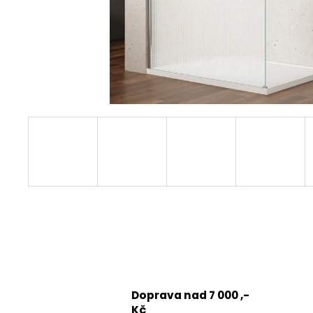
1200 MM, ČIRÉ SKLO, GD4612
12 080 Kč
Původně:
15 100 Kč
Doprava nad 7 000 ,-
Kč