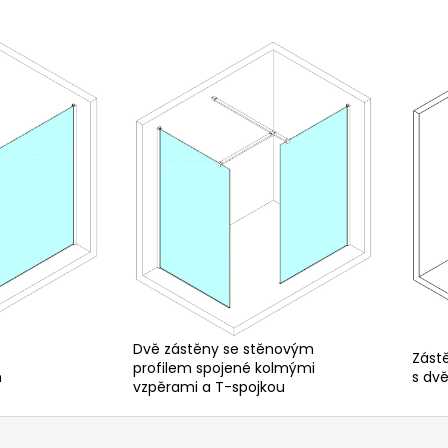
Dvě zástěny se stěnovým
Zást
profilem spojené kolmými
m
s dv
vzpěrami a T-spojkou