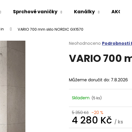
Sprchové vaničky
Kanálky
AKCE %
in
VARIO 700 mm sklo NORDIC GX1570
Co potřebujete najít?
Průměrné
Neohodnoceno
Podrobnosti
hodnocení
VARIO 700 
produktu
HLEDAT
je
0,0
z
5
Doporučujeme
Můžeme doručit do:
7.8.2026
hvězdiček.
Skladem
(5 ks)
5 350 Kč
–20 %
4 280 Kč
/ ks
VARIO SPRCHOVÁ ZÁSTĚNA 1000 MM
VOLCANO CHRO
Měrná