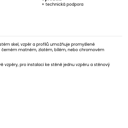
+ technická podpora
systém skel, vzpěr a profilů umožňuje promyšlené
tů v černém matném, zlatém, bílém, nebo chromovém
vě vzpěry, pro instalaci ke stěně jednu vzpěru a stěnový