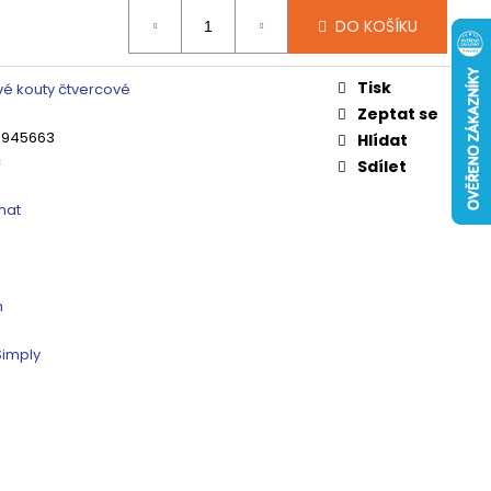
 ČIRÉ SKLO, GV1014
DO KOŠÍKU
0 Kč
Tisk
é kouty čtvercové
Zeptat se
3945663
Hlídat
c
Sdílet
mat
m
Simply