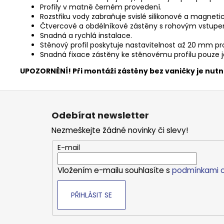
Profily v matně černém provedení.
Rozstřiku vody zabraňuje svislé silikonové a magneti
Čtvercové a obdélníkové zástěny s rohovým vstupem
Snadná a rychlá instalace.
Stěnový profil poskytuje nastavitelnost až 20 mm pr
Snadná fixace zástěny ke stěnovému profilu pouze je
UPOZORNĚNÍ! Při montáži zástěny bez vaničky je nut
Z
á
Odebírat newsletter
p
Nezmeškejte žádné novinky či slevy!
a
t
E-mail
í
Vložením e-mailu souhlasíte s
podmínkami o
PŘIHLÁSIT SE