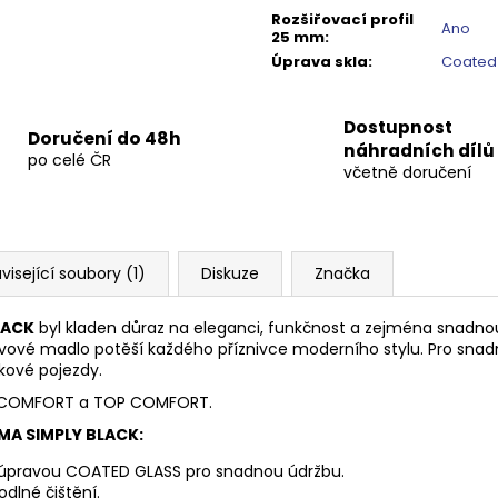
Rozšiřovací profil
Ano
25 mm
:
Úprava skla
:
Coated
Dostupnost
Doručení do 48h
náhradních dílů
po celé ČR
včetně doručení
visející soubory (1)
Diskuze
Značka
LACK
byl kladen důraz na eleganci, funkčnost a zejména snadnou a
ové madlo potěší každého příznivce moderního stylu. Pro snad
skové pojezdy.
PRO COMFORT a TOP COMFORT.
GMA SIMPLY BLACK:
u úpravou COATED GLASS pro snadnou údržbu.
dlné čištění.