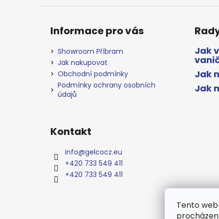
Informace pro vás
Rady
Jak 
Showroom Příbram
vani
Jak nakupovat
Jak n
Obchodní podmínky
Podmínky ochrany osobních
Jak 
údajů
Kontakt
info
@
gelcocz.eu
+420 733 549 411
+420 733 549 411
Tento web 
procházení