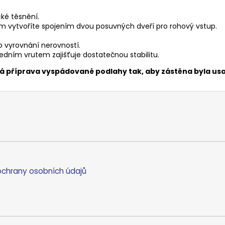
cké těsnění.
 vytvoříte spojením dvou posuvných dveří pro rohový vstup.
o vyrovnání nerovností.
dním vrutem zajišťuje dostatečnou stabilitu.
ná příprava vyspádované podlahy tak, aby zástěna byla u
chrany osobních údajů