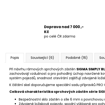
Doprava nad 7 000 ,-
Kč
po celé ČR zdarma
Popis
Související (6)
Podobné (16)
Sou
Při návrhu rámových sprchových zástěn
SIGMA SIMPLY B
zachovávají vzdušnost a pro pohodlný úchop navržené kov
systém pojezdů, snadnost otevírání zajišťují zdvojené loži
K čištění skel doporučujeme speciální sadu přípravků 
Celková charakteristika sprchových zástěn série SI
Bezpečnostní sklo zástěn o síle 6 mm s povrchovo
Zdvojené ložiskové pojezdy, spodní výklopné pro poho