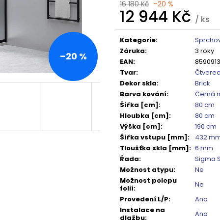
TMAVÉ SKLO GX1310
DO NIKY 1400MM,
16 180 Kč
–20 %
12 944 Kč
5 240 Kč
16 792 Kč
/ ks
Původně:
6 550 Kč
Původně:
20 99
Měrná
cena:
Kategorie
:
Sprchov
Záruka
:
3 roky
–20 %
EAN
:
859091
Tvar
:
Čtvere
Dekor skla
:
Brick
Barva kování
:
Černá 
Šířka [cm]
:
80 cm
Hloubka [cm]
:
80 cm
Výška [cm]
:
190 cm
Šířka vstupu [mm]
:
432 m
Tloušťka skla [mm]
:
6 mm
Řada
:
Sigma 
Možnost atypu
:
Ne
Možnost polepu
Ne
folií
:
Provedení L/P
:
Ano
Instalace na
Ano
dlažbu
: