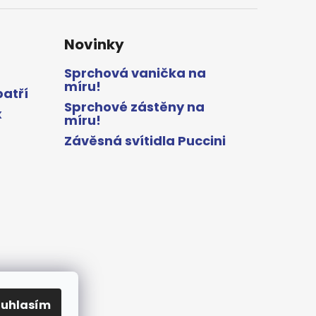
Novinky
Sprchová vanička na
míru!
patří
Sprchové zástěny na
x
míru!
Závěsná svítidla Puccini
ouhlasím