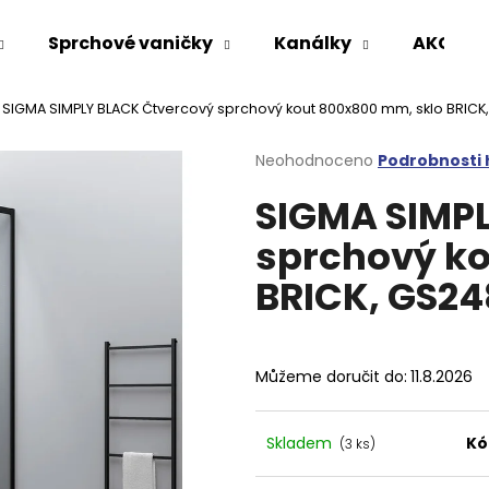
Sprchové vaničky
Kanálky
AKCE %
SIGMA SIMPLY BLACK Čtvercový sprchový kout 800x800 mm, sklo BRI
Co potřebujete najít?
Průměrné
Neohodnoceno
Podrobnosti
hodnocení
SIGMA SIMP
produktu
HLEDAT
je
sprchový k
0,0
z
BRICK, GS2
5
Doporučujeme
hvězdiček.
Můžeme doručit do:
11.8.2026
Skladem
Kó
(3 ks)
VARIO SPRCHOVÁ ZÁSTĚNA 1000 MM
VOLCANO CHRO