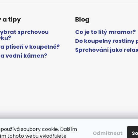
 a tipy
Blog
vybrat sprchovou
Co je to litý mramor?
čku?
Do koupelny rostliny 
a plíseň v koupelně?
Sprchování jako rela
na vodní kámen?
používá soubory cookie. Dalším
Odmítnout
S
m tohoto webu vyjadřujete