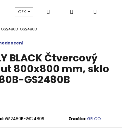
Hledat
Přihlášení
Nákupní
Výprodej
Vany a umyvadla
Náhradní dí
CZK
CK, GS2480B-GS2480B
košík
 hodnocení
LY BLACK Čtvercový
out 800x800 mm, sklo
480B-GS2480B
d:
GS2480B-GS2480B
Značka:
GELCO
M SPRCHOVÉ DVEŘE