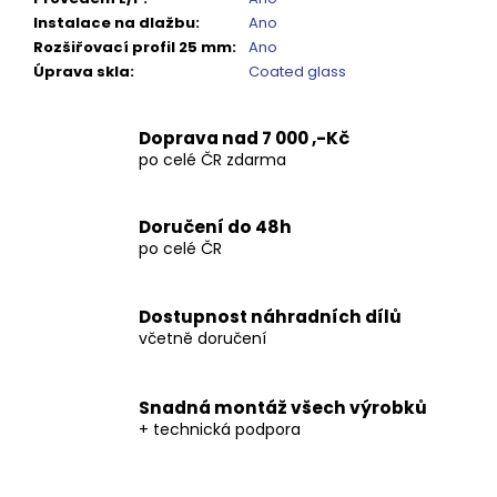
Kč
Instalace na dlažbu
:
Ano
Rozšiřovací profil 25 mm
:
Ano
Úprava skla
:
Coated glass
Doprava nad 7 000 ,-Kč
po celé ČR zdarma
Doručení do 48h
po celé ČR
Dostupnost náhradních dílů
včetně doručení
Snadná montáž všech výrobků
+ technická podpora