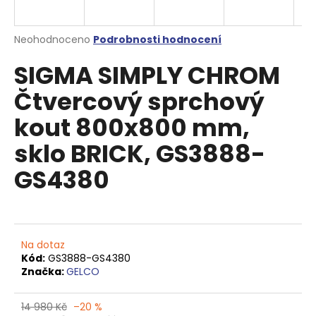
a
j
Průměrné
Neohodnoceno
Podrobnosti hodnocení
í
hodnocení
SIGMA SIMPLY CHROM
produktu
t
je
?
Čtvercový sprchový
0,0
z
kout 800x800 mm,
5
hvězdiček.
sklo BRICK, GS3888-
HLEDAT
GS4380
D
o
Na dotaz
p
Kód:
GS3888-GS4380
o
Značka:
GELCO
r
u
14 980 Kč
–20 %