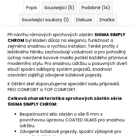
Popis
Související (5)
Podobné (14)
Související soubory (1)
Diskuze
Značka
Při návrhu rámových sprchových zástěn
SIGMA SIMPLY
CHROM
byl kladen důraz na eleganci, funkčnost a
zejména snadnou a rychlou instalaci. Tenké profily z
leštěného hliníku zachovávají vzdušnost a pro pohodlný
úchop navržené kovové madlo potěší každého příznivce
moderního stylu. Pro snadnou údržbu u posuvných dveří
slouží spodní odklopný systém pojezdů, snadnost
otevírání zajišťují zdvojené ložiskové pojezdy.
K čištění skel doporučujeme speciální sadu přípravků
PRO COMFORT a TOP COMFORT.
Celková charakteristika sprchových zástěn série
SIGMA SIMPLY CHROM:
Bezpečnostní sklo zástěn o síle 6 mm s
povrchovou úpravou COATED GLASS pro snadnou
údržbu.
Zdvojené ložiskové pojezdy, spodní výklopné pro