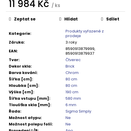
č
11 984 Kč
/ ks
u
Měrná
j
cena:
Zeptat se
Hlídat
Sdílet
e
m
Produkty vyřazené z
e
Kategorie
:
prodeje
Záruka
:
3 roky
8590913879999,
VOLCANO
EAN
:
8590913879937
CHROM
SPRCHOVÉ
Tvar
:
Čtverec
DVEŘE
Dekor skla
:
Brick
DO
Barva kování
:
Chrom
NIKY
Šířka [cm]
:
80 cm
1400MM,
ČIRÉ
Hloubka [cm]
:
80 cm
SKLO,
Výška [cm]
:
190 cm
GV1014
Šířka vstupu [mm]
:
580 mm
16
Tloušťka skla [mm]
:
6 mm
792
Řada
:
Sigma Simply
Kč
Původně:
Možnost atypu
:
Ne
20
Možnost polepu folií
:
Ne
990
Provedení L/P
:
Ano