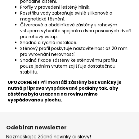
pohodlné čištění.
Profily v provedení leštěný hliník.
Rozstřiku vody zabraňuje svislé silikonové a
magnetické těsnění.
Čtvercové a obdélníkové zástěny s rohovým
vstupem vytvoříte spojením dvou posuvných dveří
pro rohový vstup.
Snadná a rychlá instalace.
Stěnový profil poskytuje nastavitelnost až 20 mm
pro vyrovnání nerovností.
Snadná fixace zástěny ke stěnovému profilu
pouze jedním vrutem zajišťuje dostatečnou
stabilitu.
UPOZORNĚNÍ! Při montáži zástěny bez vaničky je
nutná příprava vyspádované podlahy tak, aby
zástěna byla usazena na rovinu mimo
vyspádovanou plochu.
Z
á
Odebírat newsletter
p
Nezmeškejte žádné novinky či slevy!