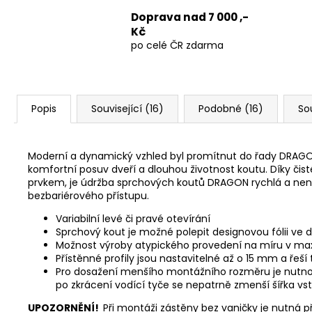
Doprava nad 7 000 ,-
Kč
po celé ČR zdarma
Popis
Související (16)
Podobné (16)
So
Moderní a dynamický vzhled byl promítnut do řady DRAGON,
komfortní posuv dveří a dlouhou životnost koutu. Díky čis
prvkem, je údržba sprchových koutů DRAGON rychlá a nená
bezbariérového přístupu.
Variabilní levé či pravé otevírání
Sprchový kout je možné polepit designovou fólii ve
Možnost výroby atypického provedení na míru v m
Přístěnné profily jsou nastavitelné až o 15 mm a řeší
Pro dosažení menšího montážního rozměru je nutno z
po zkrácení vodící tyče se nepatrně zmenší šířka vs
UPOZORNĚNÍ!
Při montáži zástěny bez vaničky je nutná