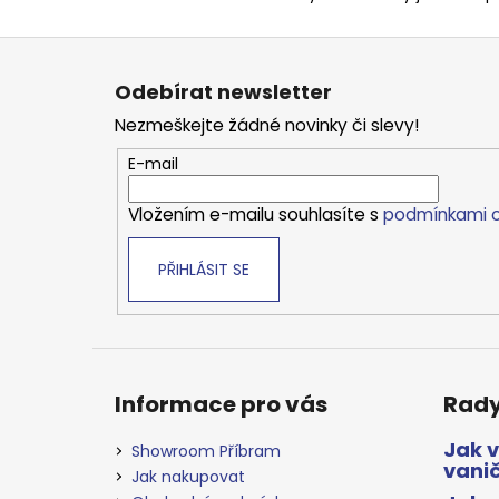
Z
á
Odebírat newsletter
p
Nezmeškejte žádné novinky či slevy!
a
t
E-mail
í
Vložením e-mailu souhlasíte s
podmínkami o
PŘIHLÁSIT SE
Informace pro vás
Rady
Jak 
Showroom Příbram
vani
Jak nakupovat