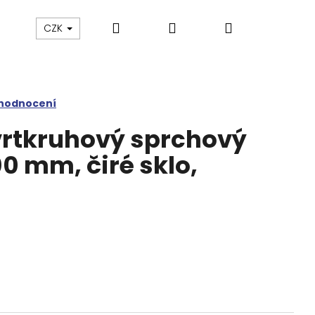
Hledat
Přihlášení
Nákupní
Výprodej
Vany a umyvadla
Náhradní dí
CZK
0
košík
 hodnocení
rtkruhový sprchový
0 mm, čiré sklo,
M SPRCHOVÉ DVEŘE