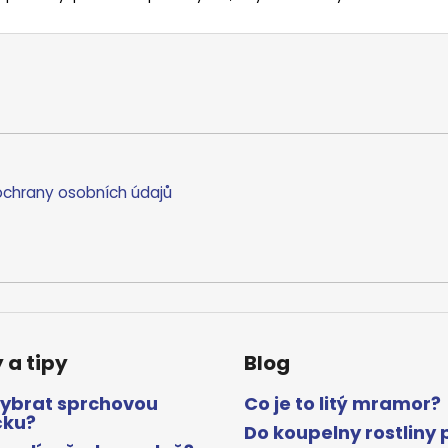
chrany osobních údajů
 a tipy
Blog
vybrat sprchovou
Co je to litý mramor?
čku?
Do koupelny rostliny 