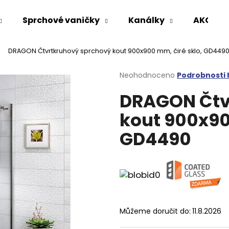
Sprchové vaničky
Kanálky
AKCE %
DRAGON Čtvrtkruhový sprchový kout 900x900 mm, čiré sklo, GD449
Co potřebujete najít?
Průměrné
Neohodnoceno
Podrobnosti
hodnocení
DRAGON Čtv
produktu
HLEDAT
je
kout 900x90
0,0
z
GD4490
5
Doporučujeme
hvězdiček.
Můžeme doručit do:
11.8.2026
VARIO SPRCHOVÁ ZÁSTĚNA 1000 MM
VOLCANO CHRO