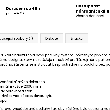
Dostupnost
Doručení do 48h
náhradních dílů
po celé ČR
včetně doručení
uvisející soubory (1)
Diskuze
Značka
 která nabízí zcela nový posuvný systém. Výrazným prvkem těcht
tému designu, který nezatěžuje množství profilů, zejména pak p
ročná. Zástěnu lze instalovat bezprostředně na podlahu bez pou
 dvanácti různých dekorech
aximální výšce 2000 mm
 tak nerovnosti stěn
krátit vodící pojezdovou tyč,
tupu
 příprava vyspádované podlahy tak, aby zástěna byla usazena n