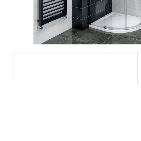
1200 MM, ČIRÉ SKLO, GD4612
12 080 Kč
Původně:
15 100 Kč