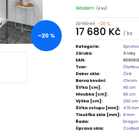
TMAVÉ SKLO GX1310
DO NIKY 1400MM,
Skladem
5 240 Kč
16 792 Kč
(4 ks)
Původně:
6 550 Kč
Původně:
20 99
22 100 Kč
–20 %
17 680 Kč
/ ks
–20 %
Měrná
cena:
Kategorie
:
Sprchov
Záruka
:
3 roky
EAN
:
859091
Tvar
:
Čtvrtkr
Dekor skla
:
Čiré
Barva kování
:
Chrom
Šířka [cm]
:
90 cm
Hloubka [cm]
:
90 cm
Výška [cm]
:
200 cm
Šířka vstupu [mm]
:
470 m
Tloušťka skla [mm]
:
8 mm
Řada
:
Dragon
Úprava skla
:
Coated