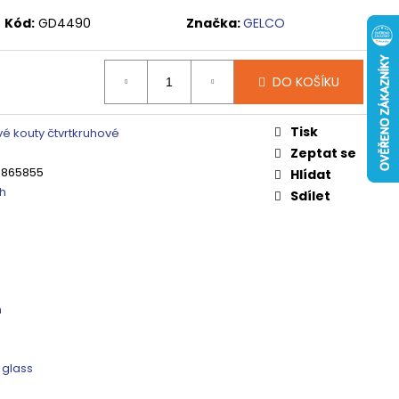
 ČIRÉ SKLO, GV1014
Kód:
GD4490
Značka:
GELCO
0 Kč
DO KOŠÍKU
Tisk
é kouty čtvrtkruhové
Zeptat se
3865855
Hlídat
uh
Sdílet
m
 glass