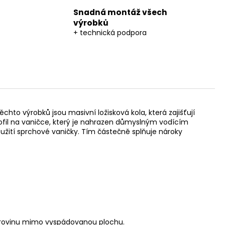
Snadná montáž všech
výrobků
+ technická podpora
o výrobků jsou masivní ložisková kola, která zajišťují
rofil na vaničce, který je nahrazen důmyslným vodícím
žití sprchové vaničky. Tím částečně splňuje nároky
a rovinu mimo vyspádovanou plochu.