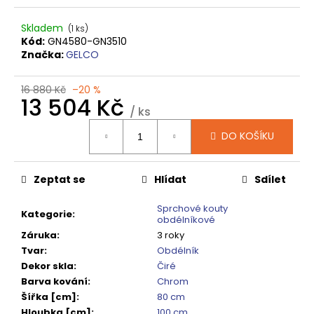
č
u
Skladem
(1 ks)
j
Kód:
GN4580-GN3510
e
Značka:
GELCO
m
e
16 880 Kč
–20 %
13 504 Kč
/ ks
SPRCHOVÁ
Měrná
VANIČKA
DO KOŠÍKU
cena:
MITIA
PMB16090
1600X900
MM,
Zeptat se
Hlídat
Sdílet
BÍLÁ
PROFILOVANÁ
Sprchové kouty
Kategorie
:
obdélníkové
14
120
Záruka
:
3 roky
Kč
Tvar
:
Obdélník
Původně:
Dekor skla
:
Čiré
17
650
Barva kování
:
Chrom
Kč
Šířka [cm]
:
80 cm
Hloubka [cm]
:
100 cm