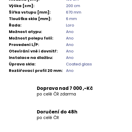
Výška [cm]
:
200 cm
Šířka vstupu [mm]
:
670 mm
Tloušťka skla [mm]
:
6 mm
Řada
:
Loro
Možnost atypu
:
Ano
Možnost polepu folií
:
Ano
Provedení L/P
:
Ano
Otevírání vně i dovnitř
:
Ano
Instalace na dlažbu
:
Ano
Úprava skla
:
Coated glass
Rozšiřovací profil 20 mm
:
Ano
Doprava nad 7 000 ,-Kč
po celé ČR zdarma
Doručení do 48h
po celé ČR