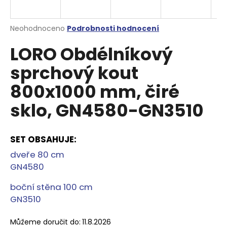
a
j
Průměrné
Neohodnoceno
Podrobnosti hodnocení
í
hodnocení
LORO Obdélníkový
produktu
t
je
?
sprchový kout
0,0
z
800x1000 mm, čiré
5
hvězdiček.
sklo, GN4580-GN3510
HLEDAT
SET OBSAHUJE
:
dveře 80 cm
D
GN4580
o
p
boční stěna 100 cm
o
GN3510
r
u
Můžeme doručit do:
11.8.2026