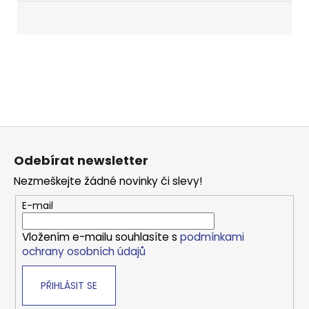
Z
á
Odebírat newsletter
p
Nezmeškejte žádné novinky či slevy!
a
t
E-mail
í
Vložením e-mailu souhlasíte s
podmínkami
ochrany osobních údajů
PŘIHLÁSIT SE