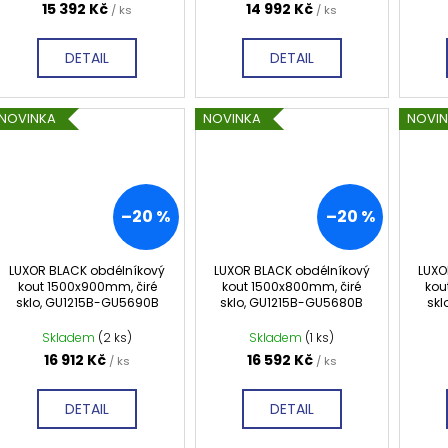
15 392 Kč
14 992 Kč
/ ks
/ ks
DETAIL
DETAIL
NOVINKA
NOVINKA
NOVI
–20 %
–20 %
LUXOR BLACK obdélníkový
LUXOR BLACK obdélníkový
LUXO
kout 1500x900mm, čiré
kout 1500x800mm, čiré
kou
sklo, GU1215B-GU5690B
sklo, GU1215B-GU5680B
skl
Skladem
(2 ks)
Skladem
(1 ks)
16 912 Kč
16 592 Kč
/ ks
/ ks
DETAIL
DETAIL