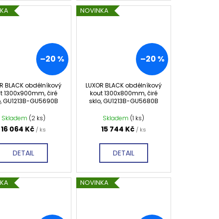
NKA
NOVINKA
–20 %
–20 %
R BLACK obdélníkový
LUXOR BLACK obdélníkový
t 1300x900mm, čiré
kout 1300x800mm, čiré
o, GU1213B-GU5690B
sklo, GU1213B-GU5680B
Skladem
(2 ks)
Skladem
(1 ks)
16 064 Kč
15 744 Kč
/ ks
/ ks
DETAIL
DETAIL
NKA
NOVINKA