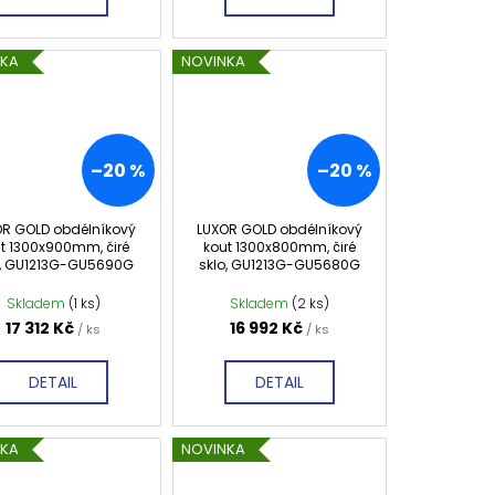
NKA
NOVINKA
–20 %
–20 %
OR GOLD obdélníkový
LUXOR GOLD obdélníkový
t 1300x900mm, čiré
kout 1300x800mm, čiré
o, GU1213G-GU5690G
sklo, GU1213G-GU5680G
Skladem
(1 ks)
Skladem
(2 ks)
17 312 Kč
16 992 Kč
/ ks
/ ks
DETAIL
DETAIL
NKA
NOVINKA