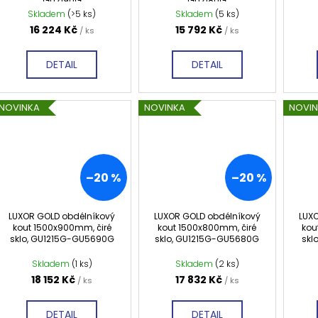
d
GU2190G
GU2180G
t
Skladem
(>5 ks)
Skladem
(5 ks)
u
ů
16 224 Kč
15 792 Kč
/ ks
/ ks
k
t
DETAIL
DETAIL
ů
NOVINKA
NOVINKA
NOVI
–20 %
–20 %
LUXOR GOLD obdélníkový
LUXOR GOLD obdélníkový
LUX
kout 1500x900mm, čiré
kout 1500x800mm, čiré
kou
sklo, GU1215G-GU5690G
sklo, GU1215G-GU5680G
skl
Skladem
(1 ks)
Skladem
(2 ks)
18 152 Kč
17 832 Kč
/ ks
/ ks
DETAIL
DETAIL