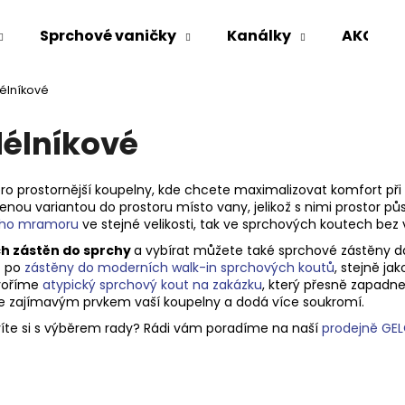
Sprchové vaničky
Kanálky
AKCE %
élníkové
Co potřebujete najít?
élníkové
HLEDAT
ro prostornější koupelny, kde chcete maximalizovat komfort při 
nou variantou do prostoru místo vany, jelikož s nimi prostor pů
tého mramoru
ve stejné velikosti, tak
ve sprchových koutech bez 
Doporučujeme
ch zástěn do sprchy
a vybírat můžete také sprchové zástěny d
 po
zástěny do moderních walk-in sprchových koutů
, stejně ja
tvoříme
atypický sprchový kout na zakázku
, který přesně zapadne
ane zajímavým prvkem vaší koupelny a dodá více soukromí.
íte si s výběrem rady? Rádi vám poradíme na naší
prodejně GEL
VARIO SPRCHOVÁ ZÁSTĚNA 1000 MM
VOLCANO CHRO