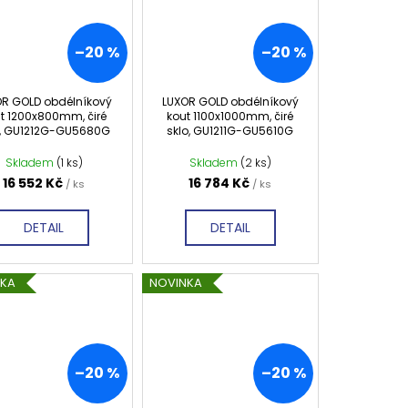
–20 %
–20 %
OR GOLD obdélníkový
LUXOR GOLD obdélníkový
t 1200x800mm, čiré
kout 1100x1000mm, čiré
o, GU1212G-GU5680G
sklo, GU1211G-GU5610G
Skladem
(1 ks)
Skladem
(2 ks)
16 552 Kč
16 784 Kč
/ ks
/ ks
DETAIL
DETAIL
NKA
NOVINKA
–20 %
–20 %