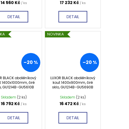
14 560 Kč
17 232 Kč
/ ks
/ ks
DETAIL
DETAIL
NKA
NOVINKA
–20 %
–20 %
R BLACK obdélníkový
LUXOR BLACK obdélníkový
t 1400x1000mm, čiré
kout 1400x900mm, čiré
o, GU1214B-GU5610B
sklo, GU1214B-GU5690B
Skladem
(2 ks)
Skladem
(2 ks)
16 792 Kč
16 472 Kč
/ ks
/ ks
DETAIL
DETAIL