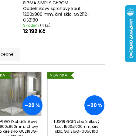
 ČIRÉ SKLO, GV1014
SIGMA SIMPLY CHROM
Obdélníkový sprchový kout
0 Kč
1200x800 mm, čiré sklo, GS2112-
GS2180
Skladem
(4 ks)
12 192 Kč
ecedně
NKA
NOVINKA
–20 %
–20 %
OR GOLD obdélníkový
LUXOR GOLD obdélníkový
 900x800mm, rohový
kout 1500x1000mm, čiré
p, čiré sklo, GU2190G-
sklo, GU1215G-GU5610G