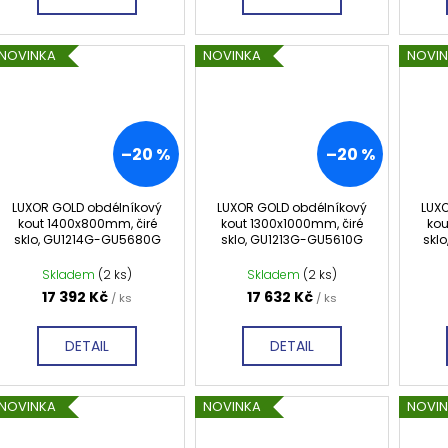
NOVINKA
NOVINKA
NOVI
–20 %
–20 %
LUXOR GOLD obdélníkový
LUXOR GOLD obdélníkový
LUX
kout 1400x800mm, čiré
kout 1300x1000mm, čiré
kou
sklo, GU1214G-GU5680G
sklo, GU1213G-GU5610G
skl
Skladem
(2 ks)
Skladem
(2 ks)
17 392 Kč
17 632 Kč
/ ks
/ ks
DETAIL
DETAIL
NOVINKA
NOVINKA
NOVI