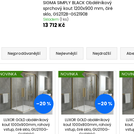
TMAVÉ SKLO GX1310
DO NIKY 1400MM,
SIGMA SIMPLY BLACK Obdélníkový
5 240 Kč
16 792 Kč
sprchový kout 1200x900 mm, čiré
Původně:
6 550 Kč
Původně:
20 99
sklo, GS2112B-GS2190B
Skladem
(1 ks)
13 712 Kč
Ř
a
Nejprodávanější
Nejlevnější
Nejdražší
Ab
z
e
V
NOVINKA
NOVINKA
NOVI
n
ý
í
p
p
i
r
s
–20 %
–20 %
o
p
d
r
LUXOR GOLD obdélníkový
LUXOR GOLD obdélníkový
LUX
u
kout 1000x900mm, rohový
kout 1000x800mm, rohový
kout
o
vstup, čiré sklo, GU2110G-
vstup, čiré sklo, GU2110G-
vstu
k