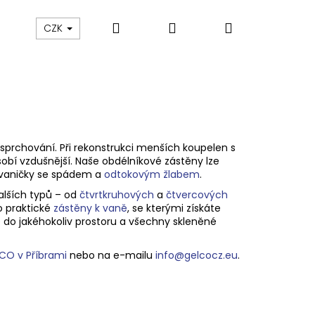
Hledat
Přihlášení
Nákupní
Výprodej
Vany a umyvadla
Náhradní dí
CZK
košík
sprchování. Při rekonstrukci menších koupelen s
sobí vzdušnější. Naše obdélníkové
zástěny lze
vaničky
se spádem a
odtokovým žlabem
.
alších typů – od
čtvrtkruhových
a
čtvercových
ko praktické
zástěny k vaně
, se kterými získáte
 do jakéhokoliv prostoru a v
šechny skleněné
CO v Příbrami
nebo na e-mailu
info@gelcocz.eu
.
M SPRCHOVÉ DVEŘE