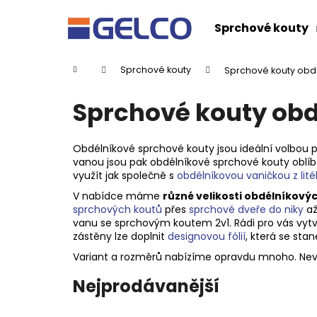
K
Přejít
na
o
Sprchové kouty
obsah
Zpět
Zpět
š
do
do
í
Domů
Sprchové kouty
Sprchové kouty obd
k
obchodu
obchodu
Sprchové kouty obd
Obdélníkové sprchové kouty jsou ideální volbou p
vanou jsou pak obdélníkové sprchové kouty oblíbe
využít jak společně s
obdélníkovou vaničkou z li
V nabídce máme
různé velikosti obdélníkový
sprchových koutů
přes
sprchové dveře do niky
až
vanu se sprchovým koutem 2v1. Rádi pro vás vy
zástěny lze doplnit
designovou fólií
, která se st
Variant a rozměrů nabízíme opravdu mnoho. Nev
Nejprodávanější
DRAGON SPRCHOVÉ DVEŘE DO NIKY