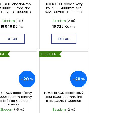
OR GOLD obdélníkový
LUXOR GOLD obdélníkový
t 1000x900mm, čiré
kout 1000x800mm, čiré
o, GU1210G-GU5690G
sklo, GU1210G-GU5680G
Skladem
(1 ks)
Skladem
(2 ks)
16 048 Kč
15 728 Kč
/ ks
/ ks
DETAIL
DETAIL
NKA
NOVINKA
–20 %
–20 %
R BLACK obdélníkový
LUXOR BLACK obdélníkový
 900x800mm, rohový
kout 1500x1000mm, čiré
p, čiré sklo, GU2190B-
sklo, GU1215B-GU5610B
GU2180B
Skladem
(>5 ks)
Skladem
(2 ks)