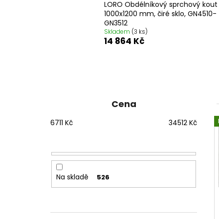
1200 MM, ČIRÉ SKLO, GD4612
LORO Obdélníkový sprchový kout
12 080 Kč
1000x1200 mm, čiré sklo, GN4510-
Původně:
15 100 Kč
GN3512
Skladem
(3 ks)
14 864 Kč
P
o
s
Cena
t
6711
Kč
34512
Kč
r
a
n
n
í
Na skladě
526
p
a
n