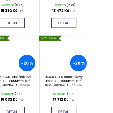
GU2180G
Skladem
(5 ks)
Skladem
(2 ks)
15 392 Kč
18 472 Kč
/ ks
/ ks
DETAIL
DETAIL
NKA
NOVINKA
–20 %
–20 %
OR GOLD obdélníkový
LUXOR GOLD obdélníkový
t 1400x1000mm, čiré
kout 1400x900mm, čiré
o, GU1214G-GU5610G
sklo, GU1214G-GU5690G
Skladem
(2 ks)
Skladem
(1 ks)
18 032 Kč
17 712 Kč
/ ks
/ ks
DETAIL
DETAIL