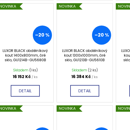
NOVINKA
NOVINKA
NOVI
–20 %
–20 %
LUXOR BLACK obdélníkový
LUXOR BLACK obdélníkový
LUXO
kout 1400x800mm, čiré
kout 1300x1000mm, čiré
kou
sklo, GU1214B-GU5680B
sklo, GU1213B-GU5610B
skl
Skladem
(1 ks)
Skladem
(2 ks)
16 152 Kč
16 384 Kč
/ ks
/ ks
DETAIL
DETAIL
NOVINKA
NOVINKA
NOVI