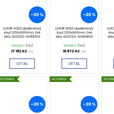
–20 %
–20 %
LUXOR GOLD obdélníkový
LUXOR GOLD obdélníkový
LUX
kout 1200x1000mm, čiré
kout 1200x900mm, čiré
kou
sklo, GU1212G-GU5610G
sklo, GU1212G-GU5690G
skl
Skladem
(1 ks)
Skladem
(1 ks)
17 192 Kč
16 872 Kč
/ ks
/ ks
DETAIL
DETAIL
NOVINKA
NOVINKA
NOVI
–20 %
–20 %