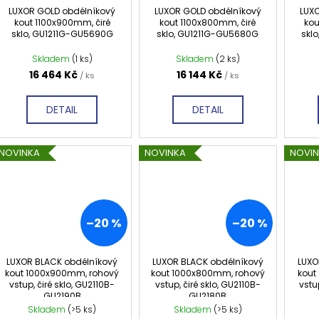
LUXOR GOLD obdélníkový
LUXOR GOLD obdélníkový
LUX
kout 1100x900mm, čiré
kout 1100x800mm, čiré
kou
sklo, GU1211G-GU5690G
sklo, GU1211G-GU5680G
skl
Skladem
(1 ks)
Skladem
(2 ks)
16 464 Kč
16 144 Kč
/ ks
/ ks
DETAIL
DETAIL
NOVINKA
NOVINKA
NOVI
–20 %
–20 %
LUXOR BLACK obdélníkový
LUXOR BLACK obdélníkový
LUXO
kout 1000x900mm, rohový
kout 1000x800mm, rohový
kout
vstup, čiré sklo, GU2110B-
vstup, čiré sklo, GU2110B-
vstu
GU2190B
GU2180B
Skladem
(>5 ks)
Skladem
(>5 ks)