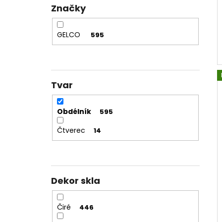
e
Značky
l
GELCO
595
Tvar
Obdélník
595
Čtverec
14
Dekor skla
Čiré
446