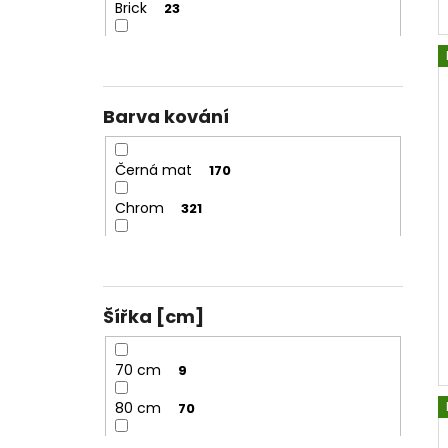
Brick
23
Matné
126
Barva kování
Černá mat
170
Chrom
321
Zlatá mat
104
Šířka [cm]
70 cm
9
80 cm
70
90 cm
86