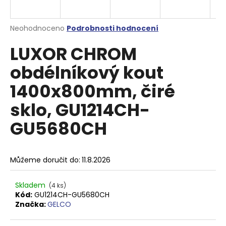
a
j
Průměrné
Neohodnoceno
Podrobnosti hodnocení
í
hodnocení
LUXOR CHROM
produktu
t
je
?
obdélníkový kout
0,0
z
1400x800mm, čiré
5
hvězdiček.
sklo, GU1214CH-
HLEDAT
GU5680CH
D
Můžeme doručit do:
11.8.2026
o
p
Skladem
(4 ks)
o
Kód:
GU1214CH-GU5680CH
r
Značka:
GELCO
u