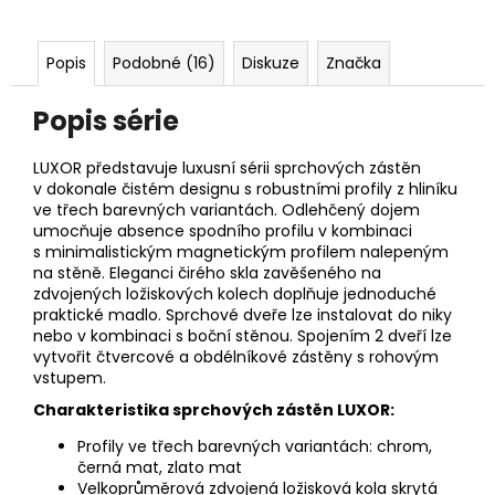
Popis
Podobné (16)
Diskuze
Značka
Popis série
LUXOR představuje luxusní sérii sprchových zástěn
v dokonale čistém designu s robustními profily z hliníku
ve třech barevných variantách. Odlehčený dojem
umocňuje absence spodního profilu v kombinaci
s minimalistickým magnetickým profilem nalepeným
na stěně. Eleganci čirého skla zavěšeného na
zdvojených ložiskových kolech doplňuje jednoduché
praktické madlo. Sprchové dveře lze instalovat do niky
nebo v kombinaci s boční stěnou. Spojením 2 dveří lze
vytvořit čtvercové a obdélníkové zástěny s rohovým
vstupem.
Charakteristika sprchových zástěn LUXOR:
Profily ve třech barevných variantách: chrom,
černá mat, zlato mat
Velkoprůměrová zdvojená ložisková kola skrytá