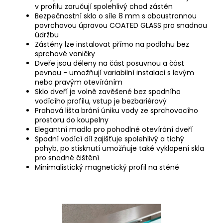
v profilu zaručují spolehlivý chod zástěn
Bezpečnostní sklo o síle 8 mm s oboustrannou
povrchovou úpravou COATED GLASS pro snadnou
údržbu
Zástěny lze instalovat přímo na podlahu bez
sprchové vaničky
Dveře jsou děleny na část posuvnou a část
pevnou - umožňují variabilní instalaci s levým
nebo pravým otevíráním
Sklo dveří je volně zavěšené bez spodního
vodícího profilu, vstup je bezbariérový
Prahová lišta brání úniku vody ze sprchovacího
prostoru do koupelny
Elegantní madlo pro pohodlné otevírání dveří
Spodní vodící díl zajišťuje spolehlivý a tichý
pohyb, po stisknutí umožňuje také vyklopení skla
pro snadné čištění
Minimalistický magnetický profil na stěně