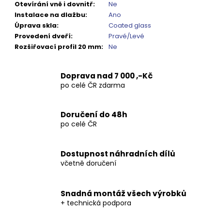
Otevírání vně i dovnitř
:
Ne
Instalace na dlažbu
:
Ano
Úprava skla
:
Coated glass
Provedení dveří
:
Pravé/Levé
Rozšiřovací profil 20 mm
:
Ne
Doprava nad 7 000 ,-Kč
po celé ČR zdarma
Doručení do 48h
po celé ČR
Dostupnost náhradních dílů
včetně doručení
Snadná montáž všech výrobků
+ technická podpora