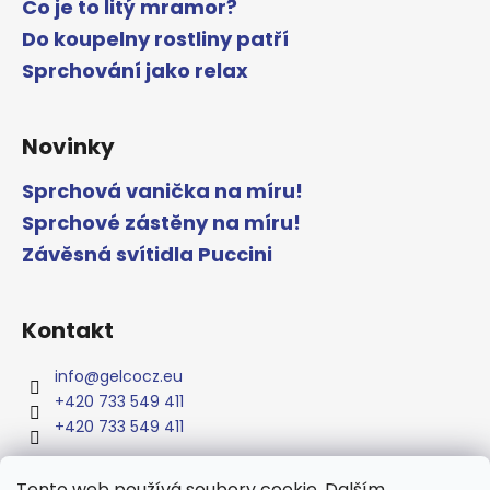
Co je to litý mramor?
Do koupelny rostliny patří
Sprchování jako relax
Novinky
Sprchová vanička na míru!
Sprchové zástěny na míru!
Závěsná svítidla Puccini
Kontakt
info
@
gelcocz.eu
+420 733 549 411
+420 733 549 411
Tento web používá soubory cookie. Dalším