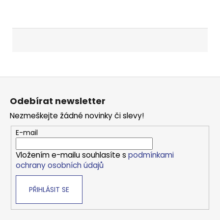
Z
á
Odebírat newsletter
p
Nezmeškejte žádné novinky či slevy!
a
t
E-mail
í
Vložením e-mailu souhlasíte s
podmínkami
ochrany osobních údajů
PŘIHLÁSIT SE