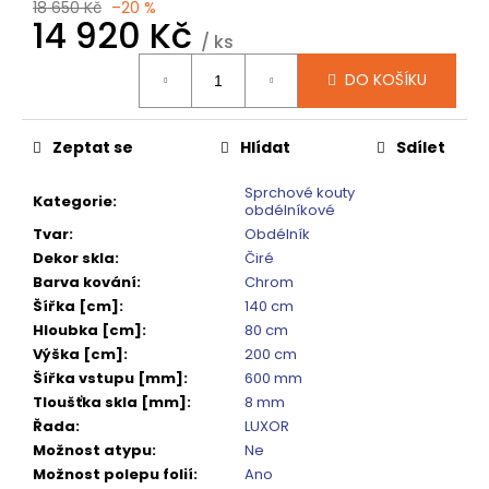
č
18 650 Kč
–20 %
14 920 Kč
u
/ ks
j
Měrná
e
DO KOŠÍKU
cena:
m
e
Zeptat se
Hlídat
Sdílet
VARIO
Sprchové kouty
Kategorie
:
SPRCHOVÁ
obdélníkové
ZÁSTĚNA
Tvar
:
Obdélník
1000
Dekor skla
:
Čiré
MM
TMAVÉ
Barva kování
:
Chrom
SKLO
Šířka [cm]
:
140 cm
GX1310
Hloubka [cm]
:
80 cm
5
Výška [cm]
:
200 cm
240
Šířka vstupu [mm]
:
600 mm
Kč
Původně:
Tloušťka skla [mm]
:
8 mm
6
Řada
:
LUXOR
550
Možnost atypu
:
Ne
Kč
Možnost polepu folií
:
Ano